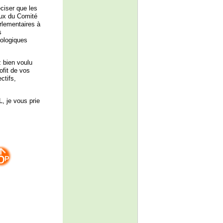
éciser que les
eux du Comité
rlementaires à
s
tologiques
 bien voulu
ofit de vos
ctifs,
, je vous prie