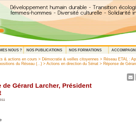
MES NOUS ?
NOS PUBLICATIONS
NOS FORMATIONS
ACCOMPAGN
ts & actions en cours
>
Démocratie & veilles citoyennes
>
Réseau ETAL : App
positions du Réseau (...)
>
Actions en direction du Sénat
> Réponse de Gérard
 de Gérard Larcher, Président
t
2011
e