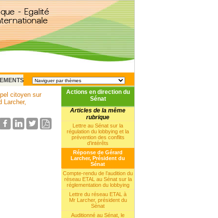
EMENTS
Actions en direction du
el citoyen sur
Sénat
 Larcher,
Articles de la même
rubrique
Lettre au Sénat sur la
régulation du lobbying et la
prévention des conflits
d’intérêts
Réponse de Gérard
Larcher, Président du
Sénat
Compte-rendu de l’audition du
réseau ETAL au Sénat sur la
réglementation du lobbying
Lettre du réseau ETAL à
Mr Larcher, président du
Sénat
Auditionné au Sénat, le