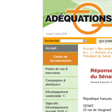
Jeudi 6 août 2026
Rechercher
QUI SOM
Accueil
Accueil
>
Nos proje
le (...)
>
Actions et 
Président du Sénat
Centre de
documentation
Points de vue &
Réponse
interviews
du Séna
Campagnes &
Samedi 8 janvier 
plaidoyers
Développement
soutenable
République français
Objectifs
SENAT
Développement
15 rue de Vaugirard
durable 2030