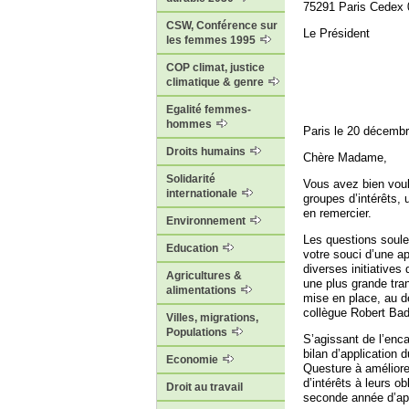
75291 Paris Cedex 
CSW, Conférence sur
Le Président
les femmes 1995
COP climat, justice
climatique & genre
Egalité femmes-
hommes
Paris le 20 décemb
Droits humains
Chère Madame,
Solidarité
Vous avez bien voul
internationale
groupes d’intérêts,
en remercier.
Environnement
Les questions soulev
Education
votre souci d’une ap
diverses initiative
Agricultures &
une plus grande tra
alimentations
mise en place, au d
collègue Robert Badi
Villes, migrations,
Populations
S’agissant de l’enca
bilan d’application d
Economie
Questure à amélior
d’intérêts à leurs o
Droit au travail
seconde année d’appl