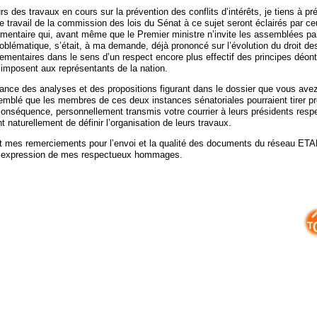
urs des travaux en cours sur la prévention des conflits d’intérêts, je tiens à pr
e travail de la commission des lois du Sénat à ce sujet seront éclairés par c
ementaire qui, avant même que le Premier ministre n’invite les assemblées pa
roblématique, s’était, à ma demande, déjà prononcé sur l’évolution du droit de
lementaires dans le sens d’un respect encore plus effectif des principes déon
imposent aux représentants de la nation.
ance des analyses et des propositions figurant dans le dossier que vous avez
semblé que les membres de ces deux instances sénatoriales pourraient tirer pr
 conséquence, personnellement transmis votre courrier à leurs présidents respe
nt naturellement de définir l’organisation de leurs travaux.
 mes remerciements pour l’envoi et la qualité des documents du réseau ETAL
l’expression de mes respectueux hommages.