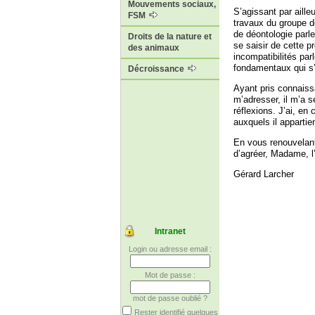
Mouvements sociaux,
S’agissant par aille
FSM
travaux du groupe d
de déontologie parl
Droits de la nature et
se saisir de cette p
des animaux
incompatibilités par
fondamentaux qui s’
Décroissance
Ayant pris connaiss
m’adresser, il m’a 
réflexions. J’ai, en
auxquels il appartie
En vous renouvelant
d’agréer, Madame, 
Gérard Larcher
Intranet
Login ou adresse email :
Mot de passe :
mot de passe oublié ?
Rester identifié quelques