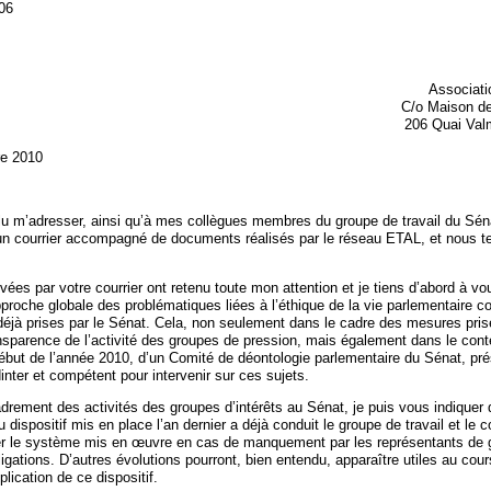
06
Associati
C/o Maison de
206 Quai Val
re 2010
u m’adresser, ainsi qu’à mes collègues membres du groupe de travail du Séna
 un courrier accompagné de documents réalisés par le réseau ETAL, et nous t
ées par votre courrier ont retenu toute mon attention et je tiens d’abord à vo
proche globale des problématiques liées à l’éthique de la vie parlementaire c
s déjà prises par le Sénat. Cela, non seulement dans le cadre des mesures pri
nsparence de l’activité des groupes de pression, mais également dans le cont
ébut de l’année 2010, d’un Comité de déontologie parlementaire du Sénat, pr
nter et compétent pour intervenir sur ces sujets.
drement des activités des groupes d’intérêts au Sénat, je puis vous indiquer 
u dispositif mis en place l’an dernier a déjà conduit le groupe de travail et le c
er le système mis en œuvre en cas de manquement par les représentants de 
bligations. D’autres évolutions pourront, bien entendu, apparaître utiles au cour
ication de ce dispositif.