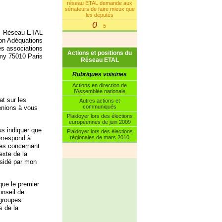
réseau ETAL demande aux
sénateurs de faire mieux que
les députés
0
5
|
Réseau ETAL
on Adéquations
s associations
Actions et positions du
my 75010 Paris
Réseau ETAL
Rubriques voisines
Actions en direction de
l’Assemblée nationale
t sur les
Autres actions et
communiqués
enions à vous
Plaidoyer lors des élections
européennes de juin 2009
us indiquer que
Plaidoyer lors des élections
orrespond à
régionales de mars 2010
ses concernant
exte de la
ésidé par mon
que le premier
onseil de
groupes
s de la