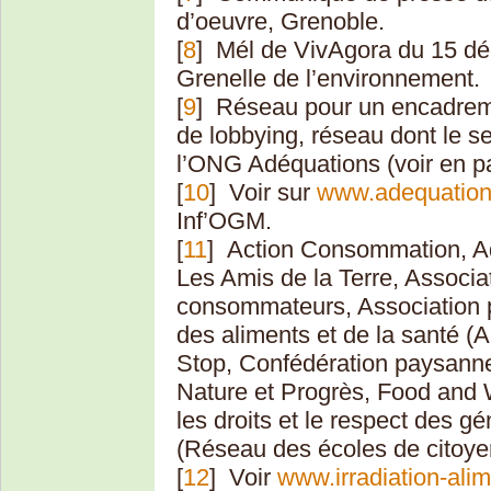
d’oeuvre, Grenoble.
[
8
]
Mél de VivAgora du 15 d
Grenelle de l’environnement.
[
9
]
Réseau pour un encadreme
de lobbying, réseau dont le s
l’ONG Adéquations (voir en par
[
10
]
Voir sur
www.adequation
Inf’OGM.
[
11
]
Action Consommation, Ad
Les Amis de la Terre, Associ
consommateurs, Association po
des aliments et de la santé (A
Stop, Confédération paysanne
Nature et Progrès, Food and
les droits et le respect des 
(Réseau des écoles de citoyen
[
12
]
Voir
www.irradiation-ali