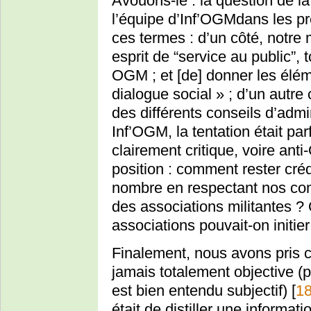
Avouons-le : la question de la
l’équipe d’Inf’OGMdans les pr
ces termes : d’un côté, notre 
esprit de “service au public”, t
OGM ; et [de] donner les élém
dialogue social » ; d’un autre
des différents conseils d’admi
Inf’OGM, la tentation était par
clairement critique, voire anti
position : comment rester créd
nombre en respectant nos con
des associations militantes ?
associations pouvait-on initier 
Finalement, nous avons pris c
jamais totalement objective (pa
est bien entendu subjectif)
[
1
était de distiller une informat