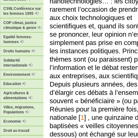
nanotechnologies… : les cito
rarement l’occasion de prendr
CSW, Conférence sur
les femmes 1995
aux choix technologiques et
COP climat, justice
scientifiques et, quand ils sont
climatique & genre
se prononcer, leur opinion n’e
Egalité femmes-
simplement pas prise en com
hommes
les instances politiques. Prin
Droits humains
thèmes sont (ou paraissent) pa
Solidarité
internationale
l’information et le débat res
aux entreprises, aux scientifi
Environnement
Depuis plusieurs années, des 
Education
d’élargir ces débats à l’ense
Agricultures &
alimentations
souvent « bénéficiaire » (ou 
Villes, migrations,
Réunies pour la première fois
Populations
nationale
[
1
]
, une quinzaine 
Economie
baptisées « veilles citoyennes
Droit au travail
dessous) ont échangé sur leur 