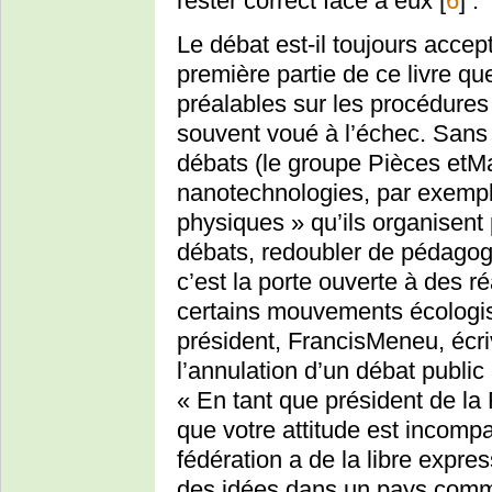
rester correct face à eux
[
6
]
.
Le débat est-il toujours accep
première partie de ce livre qu
préalables sur les procédures e
souvent voué à l’échec. Sans 
débats (le groupe Pièces etM
nanotechnologies, par exemple
physiques » qu’ils organisen
débats, redoubler de pédagogi
c’est la porte ouverte à des r
certains mouvements écologist
président, FrancisMeneu, écr
l’annulation d’un débat publi
« En tant que président de la 
que votre attitude est incompa
fédération a de la libre expr
des idées dans un pays comm