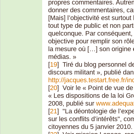
propres commentaires. Autreme
donner des commentaires, car 
[Mais] l’objectivité est surtou
tout type de public et non part
quelconque. Par conséquent, d
objective pour remplir son rôl
la mesure où […] son origine
médias. »
[
19
]
Tiré du blog personnel de
discours militant », publié da
http://jacques.testart.free.fr/
[
20
]
Voir le « Point de vue d
« Les dispositions de la loi Gr
2008, publié sur
www.adequat
[
21
]
"La déontologie de l’expe
sur les conflits d’intérêts",
citoyennes du 5 janvier 2010.