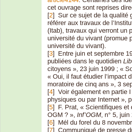
cet ouvrage sont reprises dir
[
2
]
Sur ce sujet de la qualité
référer aux travaux de l’Instit
(Itab), travaux qui verront un
université du vivant (promue 
université du vivant).
[
3
]
Entre juin et septembre 1
publiées dans le quotidien
Lib
citoyens », 23 juin 1999 ; « S
« Oui, il faut étudier l’impact
moratoire de cinq ans », 3 s
[
4
]
Voir également en partie I
physiques ou par Internet », p
[
5
]
F. Prat, « Scientifiques et
OGM ? »,
Inf’OGM
, n° 5, juin
[
6
]
Mél du forel du 8 novemb
[
7
]
Communiqué de presse du 