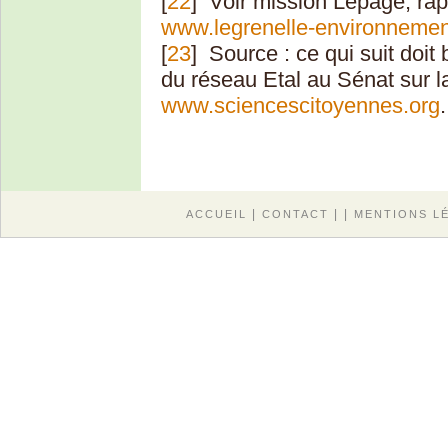
[
22
]
Voir mission Lepage, rap
www.legrenelle-environnement
[
23
]
Source : ce qui suit doi
du réseau Etal au Sénat sur l
www.sciencescitoyennes.org
.
|
| |
ACCUEIL
CONTACT
MENTIONS L