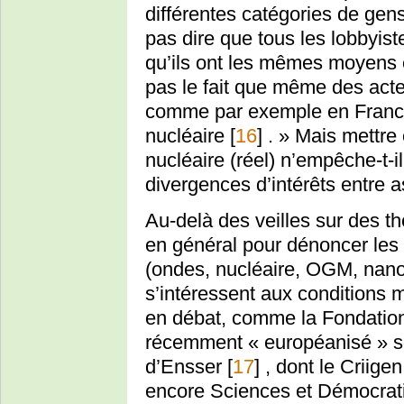
différentes catégories de gen
pas dire que tous les lobbyis
qu’ils ont les mêmes moyens e
pas le fait que même des acte
comme par exemple en Franc
nucléaire
[
16
]
. » Mais mettre 
nucléaire (réel) n’empêche-t-i
divergences d’intérêts entre a
Au-delà des veilles sur des t
en général pour dénoncer les
(ondes, nucléaire, OGM, nano
s’intéressent aux conditions
en débat, comme la Fondation
récemment « européanisé » so
d’Ensser
[
17
]
, dont le Criige
encore Sciences et Démocratie