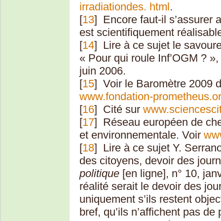
irradiationdes. html
.
[
13
]
Encore faut-il s’assurer 
est scientifiquement réalisab
[
14
]
Lire à ce sujet le savour
« Pour qui roule Inf’OGM ? »
juin 2006.
[
15
]
Voir le Baromètre 2009 
www.fondation-prometheus.o
[
16
]
Cité sur
www.sciencescit
[
17
]
Réseau européen de cher
et environnementale. Voir
www
[
18
]
Lire à ce sujet Y. Serrano,
des citoyens, devoir des journ
politique
[en ligne], n° 10, jan
réalité serait le devoir des jo
uniquement s’ils restent object
bref, qu’ils n’affichent pas de 