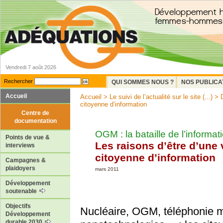
Vendredi 7 août 2026
Rechercher
QUI SOMMES NOUS ?
NOS PUBLICA
Accueil
Accueil
>
Le suivi de l’actualité sur le site (...)
>
citoyenne d’information
Centre de
documentation
OGM : la bataille de l’informat
Points de vue &
Les raisons d’être d’une v
interviews
citoyenne d’information
Campagnes &
plaidoyers
mars 2011
Développement
soutenable
Objectifs
Nucléaire, OGM, téléphonie m
Développement
durable 2030