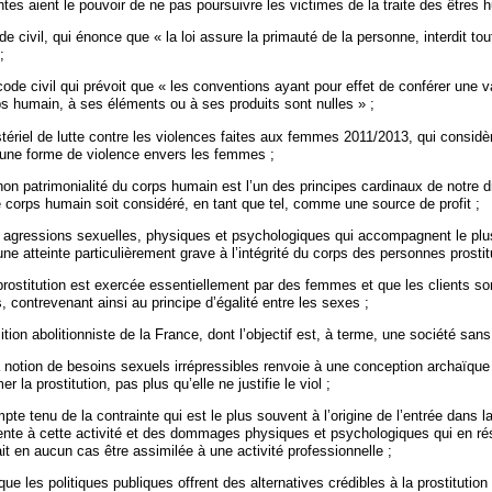
es aient le pouvoir de ne pas poursuivre les victimes de la traite des êtres 
de civil, qui énonce que « la loi assure la primauté de la personne, interdit tout
;
 code civil qui prévoit que « les conventions ayant pour effet de conférer une v
ps humain, à ses éléments ou à ses produits sont nulles » ;
stériel de lutte contre les violences faites aux femmes 2011/2013, qui considè
une forme de violence envers les femmes ;
on patrimonialité du corps humain est l’un des principes cardinaux de notre droi
e corps humain soit considéré, en tant que tel, comme une source de profit ;
 agressions sexuelles, physiques et psychologiques qui accompagnent le plu
 une atteinte particulièrement grave à l’intégrité du corps des personnes prosti
prostitution est exercée essentiellement par des femmes et que les clients so
 contrevenant ainsi au principe d’égalité entre les sexes ;
tion abolitionniste de la France, dont l’objectif est, à terme, une société sans 
 notion de besoins sexuels irrépressibles renvoie à une conception archaïque 
er la prostitution, pas plus qu’elle ne justifie le viol ;
te tenu de la contrainte qui est le plus souvent à l’origine de l’entrée dans la
rente à cette activité et des dommages physiques et psychologiques qui en rés
ait en aucun cas être assimilée à une activité professionnelle ;
que les politiques publiques offrent des alternatives crédibles à la prostitution