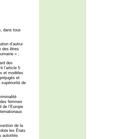
e, dans tous
ution d’autrui
e des êtres
humaine » ;
gard des
l’article 5
as et modèles
préjugés et
a supériorité de
riminalité
er des femmes
l de l’Europe
nternationaux
vention de la
 dote les États
s autorités