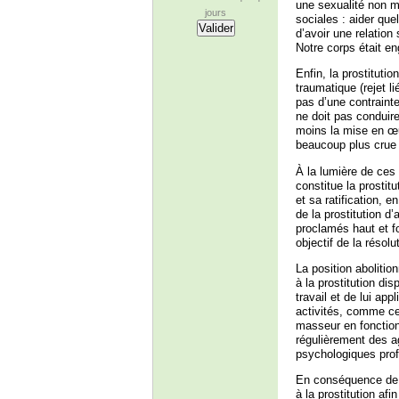
une sexualité non m
jours
sociales : aider qu
d’avoir une relation
Notre corps était e
Enfin, la prostituti
traumatique (rejet l
pas d’une contrainte
ne doit pas conduire
moins la mise en œuv
beaucoup plus crue 
À la lumière de ces r
constitue la prostit
et sa ratification, 
de la prostitution d’
proclamés haut et fo
objectif de la résolu
La position abolitio
à la prostitution di
travail et de lui app
activités, comme ce
masseur en fonctio
régulièrement des a
psychologiques profo
En conséquence de ce
à la prostitution afi