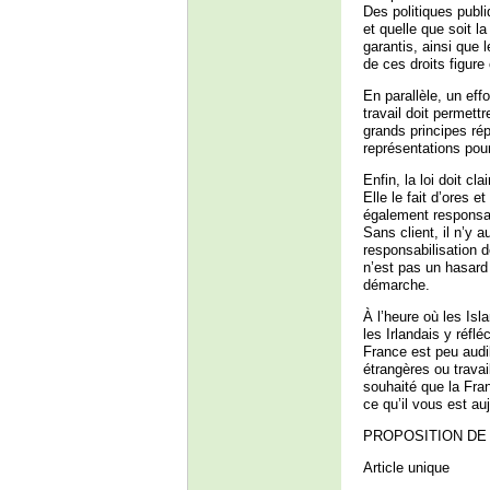
Des politiques publ
et quelle que soit l
garantis, ainsi que 
de ces droits figure 
En parallèle, un eff
travail doit permett
grands principes ré
représentations pour
Enfin, la loi doit c
Elle le fait d’ores 
également responsabi
Sans client, il n’y 
responsabilisation d
n’est pas un hasard
démarche.
À l’heure où les Isl
les Irlandais y réfl
France est peu audi
étrangères ou travai
souhaité que la Fran
ce qu’il vous est au
PROPOSITION DE
Article unique