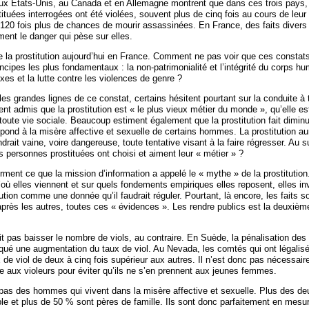
x États-Unis, au Canada et en Allemagne montrent que dans ces trois pays,
tuées interrogées ont été violées, souvent plus de cinq fois au cours de leur a
t 120 fois plus de chances de mourir assassinées. En France, des faits diver
ment le danger qui pèse sur elles.
 de la prostitution aujourd’hui en France. Comment ne pas voir que ces constat
ncipes les plus fondamentaux : la non-patrimonialité et l’intégrité du corps hu
exes et la lutte contre les violences de genre ?
es grandes lignes de ce constat, certains hésitent pourtant sur la conduite à t
nt admis que la prostitution est « le plus vieux métier du monde », qu’elle e
oute vie sociale. Beaucoup estiment également que la prostitution fait dimin
répond à la misère affective et sexuelle de certains hommes. La prostitution au
endrait vaine, voire dangereuse, toute tentative visant à la faire régresser. Au s
 personnes prostituées ont choisi et aiment leur « métier » ?
ment ce que la mission d’information a appelé le « mythe » de la prostitution
où elles viennent et sur quels fondements empiriques elles reposent, elles inv
tution comme une donnée qu’il faudrait réguler. Pourtant, là encore, les faits so
 après les autres, toutes ces « évidences ». Les rendre publics est la deuxièm
ait pas baisser le nombre de viols, au contraire. En Suède, la pénalisation des 
qué une augmentation du taux de viol. Au Nevada, les comtés qui ont légalisé 
de viol de deux à cinq fois supérieur aux autres. Il n’est donc pas nécessaire 
re aux violeurs pour éviter qu’ils ne s’en prennent aux jeunes femmes.
 pas des hommes qui vivent dans la misère affective et sexuelle. Plus des deu
le et plus de 50 % sont pères de famille. Ils sont donc parfaitement en mesu