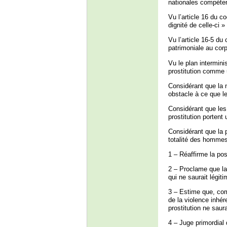
nationales compétent
Vu l’article 16 du co
dignité de celle-ci » 
Vu l’article 16-5 du
patrimoniale au cor
Vu le plan intermini
prostitution comme 
Considérant que la n
obstacle à ce que l
Considérant que les
prostitution portent
Considérant que la 
totalité des hommes,
1 – Réaffirme la posi
2 – Proclame que la
qui ne saurait légitim
3 – Estime que, comp
de la violence inhé
prostitution ne saur
4 – Juge primordial 