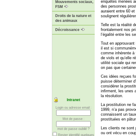
enquêtes menées au
Mouvements sociaux,
des personnes prosti
FSM
auraient entre 60 e
soulignent régulière
Droits de la nature et
des animaux
Telle est la réalité
frontalement nos pri
Décroissance
l’égalité entre les s
Tout en approuvant l
il est si communéme
comme inhérente à t
de viols et qu’elle 
utilité sociale qui r
on pas que certaines
Ces idées reçues for
puisse déterminer d’
considérer la prosti
infirment, les unes
la résolution.
Intranet
La prostitution ne f
Login ou adresse email :
1999, n’a pas provo
connaissent un taux 
Mot de passe :
prostituées en pâtu
Les clients ne sont
mot de passe oublié ?
ou ont vécu en coup
Rester identifié quelques