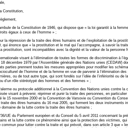
le,
la Constitution,
Règlement,
éambule de la Constitution de 1946, qui dispose que « la loi garantit à la femm
roits égaux à ceux de l’homme » ;
r la répression de la traite des êtres humains et de l’exploitation de la prostit
qui énonce que « la prostitution et le mal qui l’accompagne, à savoir la trait
 prostitution, sont incompatibles avec la dignité et la valeur de la personne 
ernationale visant à l’élimination de toutes les formes de discrimination à l’é
 18 décembre 1979 par l’Assemblée générale des Nations unies (CEDAW) dont 
tats parties prennent toutes les mesures appropriées pour modifier les schém
ioculturel de l’homme et de la femme en vue de parvenir à l’élimination des 
ières, ou de tout autre type, qui sont fondés sur l’idée de l’infériorité ou de l
e ou d’un rôle stéréotypé des hommes et des femmes » ;
alerme ou protocole additionnel à la Convention des Nations unies contre la c
isée visant à prévenir, réprimer et punir la traite des personnes, en particuli
né le 15 novembre 2000 et la Convention de Varsovie ou Convention du Consei
la traite des êtres humains du 16 mai 2005, qui forment les deux instruments i
 domaine de la lutte contre la traite des êtres humains ;
1/36/UE du Parlement européen et du Conseil du 5 avril 2011 concernant la pré
ains et la lutte contre ce phénomène ainsi que la protection des victimes, qui
ommun pour lutter contre la traite et qui prévoit, dans son article 3 que « le