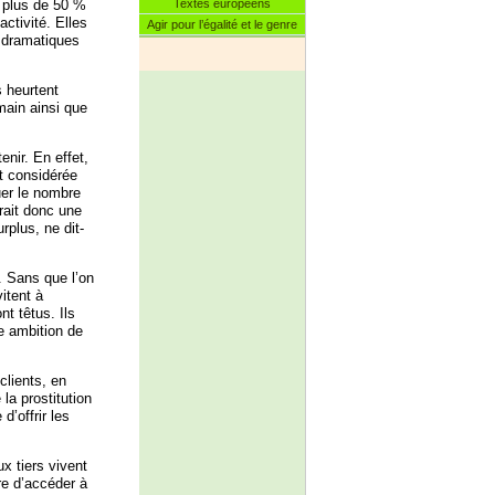
 plus de 50 %
Textes européens
ctivité. Elles
Agir pour l’égalité et le genre
s dramatiques
s heurtent
main ainsi que
enir. En effet,
st considérée
uer le nombre
rait donc une
urplus, ne dit-
. Sans que l’on
itent à
nt têtus. Ils
e ambition de
clients, en
la prostitution
d’offrir les
x tiers vivent
re d’accéder à