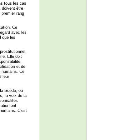
ns tous les cas
 doivent être
u premier rang
cation. Ce
 regard avec les
l que les
rostitutionnel.
me. Elle doit
sponsabilité.
ilisation et de
es humains. Ce
 leur
 la Suède, où
, la voix de la
sonnalités
mation ont
s humains. C’est