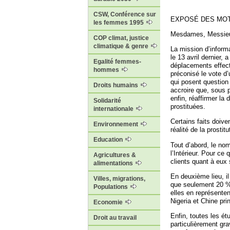
CSW, Conférence sur
EXPOSÉ DES MOT
les femmes 1995
Mesdames, Messieu
COP climat, justice
climatique & genre
La mission d’informa
le 13 avril dernier,
Egalité femmes-
déplacements effectu
hommes
préconisé le vote d’
qui posent question
Droits humains
accroire que, sous p
enfin, réaffirmer la 
Solidarité
prostituées.
internationale
Certains faits doive
Environnement
réalité de la prostit
Education
Tout d’abord, le no
l’Intérieur. Pour c
Agricultures &
clients quant à eux 
alimentations
En deuxième lieu, il
Villes, migrations,
que seulement 20 % 
Populations
elles en représente
Nigeria et Chine pri
Economie
Enfin, toutes les ét
Droit au travail
particulièrement gra