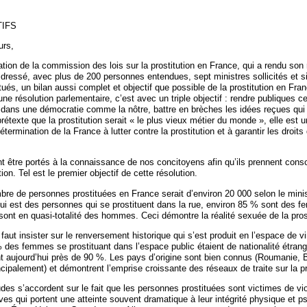
IFS
rs,
tion de la commission des lois sur la prostitution en France, qui a rendu son 
 a dressé, avec plus de 200 personnes entendues, sept ministres sollicités et s
és, un bilan aussi complet et objectif que possible de la prostitution en Franc
une résolution parlementaire, c’est avec un triple objectif : rendre publiques ce
 dans une démocratie comme la nôtre, battre en brèches les idées reçues qui 
rétexte que la prostitution serait « le plus vieux métier du monde », elle est un
détermination de la France à lutter contre la prostitution et à garantir les droi
nt être portés à la connaissance de nos concitoyens afin qu’ils prennent cons
ution. Tel est le premier objectif de cette résolution.
mbre de personnes prostituées en France serait d’environ 20 000 selon le mini
e qui est des personnes qui se prostituent dans la rue, environ 85 % sont des 
sont en quasi-totalité des hommes. Ceci démontre la réalité sexuée de la prost
 faut insister sur le renversement historique qui s’est produit en l’espace de v
des femmes se prostituant dans l’espace public étaient de nationalité étran
nt aujourd’hui près de 90 %. Les pays d’origine sont bien connus (Roumanie, B
ncipalement) et démontrent l’emprise croissante des réseaux de traite sur la pr
udes s’accordent sur le fait que les personnes prostituées sont victimes de vi
ves qui portent une atteinte souvent dramatique à leur intégrité physique et 