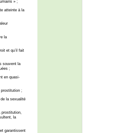
humains » ;
e atteinte à la
aleur
re la
t et qu’il fait
s souvent la
tuées ;
nt en quasi-
prostitution ;
de la sexualité
 prostitution,
ultent, la
 et garantissent