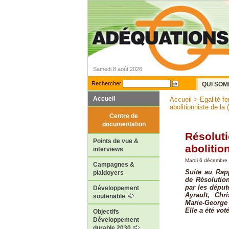
Samedi 8 août 2026
Rechercher
QUI SOM
Accueil
Accueil
>
Egalité 
abolitionniste de la (
Centre de
documentation
Résoluti
Points de vue &
abolitio
interviews
Mardi 6 décembre
Campagnes &
Suite au Rapp
plaidoyers
de Résolution
par les déput
Développement
Ayrault, Chr
soutenable
Marie-George 
Elle a été vot
Objectifs
Développement
durable 2030