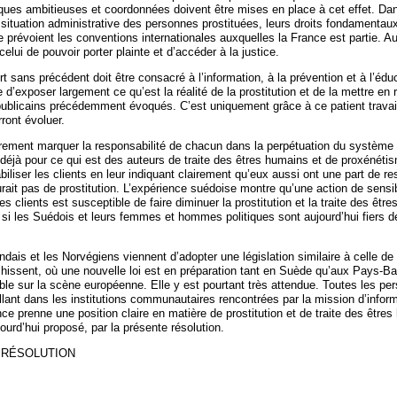
iques ambitieuses et coordonnées doivent être mises en place à cet effet. Da
a situation administrative des personnes prostituées, leurs droits fondamentaux
le prévoient les conventions internationales auxquelles la France est partie. A
celui de pouvoir porter plainte et d’accéder à la justice.
ort sans précédent doit être consacré à l’information, à la prévention et à l’édu
re d’exposer largement ce qu’est la réalité de la prostitution et de la mettre en
publicains précédemment évoqués. C’est uniquement grâce à ce patient travai
ront évoluer.
lairement marquer la responsabilité de chacun dans la perpétuation du système p
et déjà pour ce qui est des auteurs de traite des êtres humains et de proxénétis
liser les clients en leur indiquant clairement qu’eux aussi ont une part de re
aurait pas de prostitution. L’expérience suédoise montre qu’une action de sensib
es clients est susceptible de faire diminuer la prostitution et la traite des êtr
 si les Suédois et leurs femmes et hommes politiques sont aujourd’hui fiers de
andais et les Norvégiens viennent d’adopter une législation similaire à celle de
échissent, où une nouvelle loi est en préparation tant en Suède qu’aux Pays-Bas
ble sur la scène européenne. Elle y est pourtant très attendue. Toutes les per
llant dans les institutions communautaires rencontrées par la mission d’infor
ce prenne une position claire en matière de prostitution et de traite des être
jourd’hui proposé, par la présente résolution.
 RÉSOLUTION