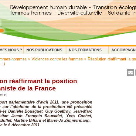
MES NOUS ?
NOS PUBLICATIONS
NOS FORMATIONS
ACCOMPAGN
femmes-hommes
>
Violences contre les femmes
> Résolution réaffirmant la po
...)
on réaffirmant la position
nniste de la France
 2011
ort parlementaire d’avril 2011, une proposition
 sur l’abolition de la prostitution été présentée
é-es Danielle Bousquet, Guy Goeffroy, Jean-Marc
istian Jacob François Sauvadet, Yves Cochet,
Buffet, Martine Billard et Marie-Jo Zimmermann.
ée le 6 décembre 2011.