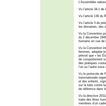
L’Assemblée nationa
Vu l’article 34-1 de 
Vu l’article 136 du 
Vu l’article 3 du pr
les domaines, des d
Vu la Convention pou
du 2 décembre 1949, 
humains en vue de la
Vu la Convention int
femmes, adoptée le
prévoit que « les É
de comportement soc
des pratiques coutum
l’un ou l’autre sex
Vu le protocole de P
transnationale organ
et des enfants, sig
sur la lutte contre 
de référence dans le
Vu la directive 201
traite des êtres hum
membres d’un cadre c