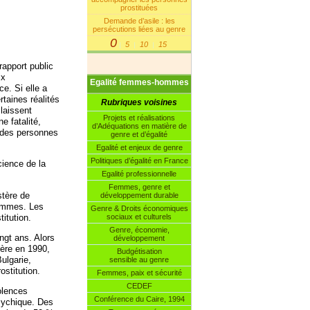
prostituées
Demande d’asile : les
persécutions liées au genre
0
5
10
15
|
|
|
rapport public
ix
Egalité femmes-hommes
e. Si elle a
rtaines réalités
Rubriques voisines
laissent
Projets et réalisations
e fatalité,
d’Adéquations en matière de
ts des personnes
genre et d’égalité
Egalité et enjeux de genre
Politiques d’égalité en France
cience de la
Egalité professionnelle
Femmes, genre et
stère de
développement durable
femmes. Les
Genre & Droits économiques
itution.
sociaux et culturels
Genre, économie,
ingt ans. Alors
développement
gère en 1990,
Budgétisation
ulgarie,
sensible au genre
ostitution.
Femmes, paix et sécurité
CEDEF
olences
Conférence du Caire, 1994
psychique. Des