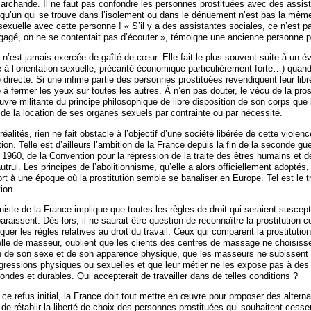
archande. Il ne faut pas confondre les personnes prostituées avec des assis
elqu’un qui se trouve dans l’isolement ou dans le dénuement n’est pas la mê
 sexuelle avec cette personne ! « S’il y a des assistantes sociales, ce n’est pa
ngagé, on ne se contentait pas d’écouter », témoigne une ancienne personne p
on n’est jamais exercée de gaîté de cœur. Elle fait le plus souvent suite à un 
ié à l’orientation sexuelle, précarité économique particulièrement forte…) quand
 directe. Si une infime partie des personnes prostituées revendiquent leur libre
 à fermer les yeux sur toutes les autres. À n’en pas douter, le vécu de la prost
re militante du principe philosophique de libre disposition de son corps que l
de la location de ses organes sexuels par contrainte ou par nécessité.
éalités, rien ne fait obstacle à l’objectif d’une société libérée de cette violen
ution. Telle est d’ailleurs l’ambition de la France depuis la fin de la seconde g
en 1960, de la Convention pour la répression de la traite des êtres humains et de
autrui. Les principes de l’abolitionnisme, qu’elle a alors officiellement adoptés,
rt à une époque où la prostitution semble se banaliser en Europe. Tel est le t
tion.
nniste de la France implique que toutes les règles de droit qui seraient suscepti
sparaissent. Dès lors, il ne saurait être question de reconnaître la prostitution
liquer les règles relatives au droit du travail. Ceux qui comparent la prostitutio
lle de masseur, oublient que les clients des centres de massage ne choisisse
n de son sexe et de son apparence physique, que les masseurs ne subissent
gressions physiques ou sexuelles et que leur métier ne les expose pas à des
ndes et durables. Qui accepterait de travailler dans de telles conditions ?
 refus initial, la France doit tout mettre en œuvre pour proposer des alterna
n de rétablir la liberté de choix des personnes prostituées qui souhaitent cesser