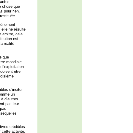
tantes
me chose que
s pour rien.
rostituée.
évènement
 elle ne résulte
 arbitre, cela
itution est
a réalité
ce que
uerre mondiale
 l’exploitation
 doivent être
roisième
bles d’inciter
 comme un
n à d’autres
nt pas leur
 pas
 séquelles
tives crédibles
 cette activité.