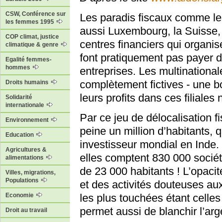
CSW, Conférence sur
Les paradis fiscaux comme l
les femmes 1995
aussi Luxembourg, la Suisse, 
COP climat, justice
centres financiers qui organise
climatique & genre
font pratiquement pas payer d’
Egalité femmes-
hommes
entreprises. Les multinational
complètement fictives - une bo
Droits humains
leurs profits dans ces filiale
Solidarité
internationale
Par ce jeu de délocalisation fi
Environnement
peine un million d’habitants, q
Education
investisseur mondial en Inde.
Agricultures &
elles comptent 830 000 sociét
alimentations
de 23 000 habitants ! L’opaci
Villes, migrations,
Populations
et des activités douteuses au
Economie
les plus touchées étant celle
permet aussi de blanchir l’arg
Droit au travail