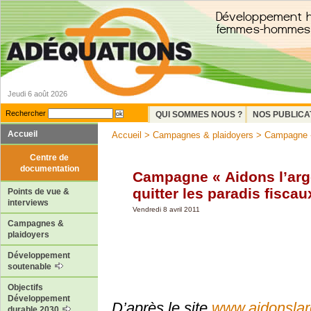
Jeudi 6 août 2026
Rechercher
QUI SOMMES NOUS ?
NOS PUBLICA
Accueil
Accueil
>
Campagnes & plaidoyers
> Campagne « A
Centre de
documentation
Campagne « Aidons l’arge
quitter les paradis fiscau
Points de vue &
interviews
Vendredi 8 avril 2011
Campagnes &
plaidoyers
Développement
soutenable
Objectifs
Développement
D’après le site
www.aidonslar
durable 2030