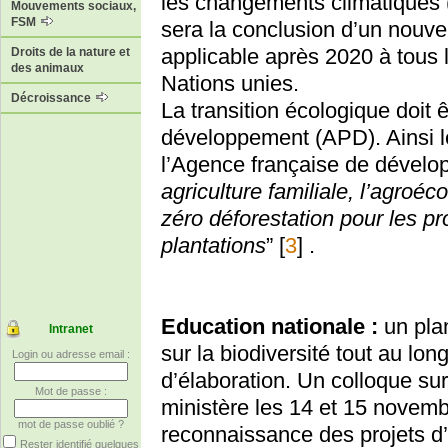
les changements climatiques (
Mouvements sociaux,
FSM
sera la conclusion d’un nouvel
applicable après 2020 à tous 
Droits de la nature et
des animaux
Nations unies.
Décroissance
La transition écologique doit ê
développement (APD). Ainsi le
l’Agence française de dévelo
agriculture familiale, l’agroéc
zéro déforestation pour les p
plantations
”
[
3
]
.
Education nationale :
un plan
Intranet
sur la biodiversité tout au lo
Login ou adresse email :
d’élaboration. Un colloque sur
Mot de passe :
ministère les 14 et 15 novemb
mot de passe oublié ?
reconnaissance des projets d’
Rester identifié quelques