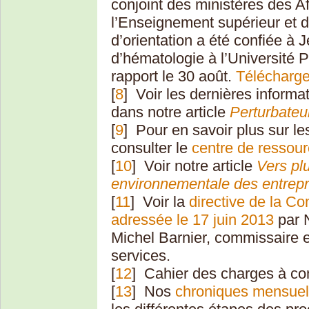
conjoint des ministères des Af
l’Enseignement supérieur et 
d’orientation a été confiée à
d’hématologie à l’Université P
rapport le 30 août.
Télécharger
[
8
]
Voir les dernières informa
dans notre article
Perturbateur
[
9
]
Pour en savoir plus sur les
consulter le
centre de ressou
[
10
]
Voir notre article
Vers plu
environnementale des entrepr
[
11
]
Voir la
directive de la 
adressée le 17 juin 2013
par N
Michel Barnier, commissaire 
services.
[
12
]
Cahier des charges à co
[
13
]
Nos
chroniques mensuell