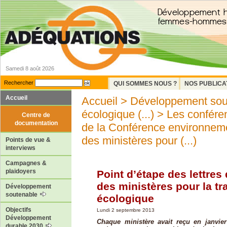
Samedi 8 août 2026
Rechercher
QUI SOMMES NOUS ?
NOS PUBLICA
Accueil
Accueil
>
Développement sou
écologique (...)
>
Les confére
Centre de
documentation
de la Conférence environnem
des ministères pour (...)
Points de vue &
interviews
Campagnes &
plaidoyers
Point d’étape des lettres
des ministères pour la tr
Développement
soutenable
écologique
Objectifs
Lundi 2 septembre 2013
Développement
Chaque ministère avait reçu en janvier
durable 2030