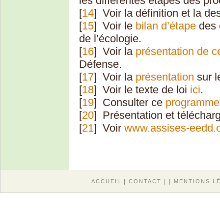
les différentes étapes des pr
[
14
]
Voir la définition et la 
[
15
]
Voir le
bilan d’étape
des é
de l’écologie.
[
16
]
Voir la
présentation de c
Défense.
[
17
]
Voir la
présentation
sur l
[
18
]
Voir le texte de loi
ici
.
[
19
]
Consulter ce
programme
[
20
]
Présentation et téléchar
[
21
]
Voir
www.assises-eedd.
|
| |
ACCUEIL
CONTACT
MENTIONS L