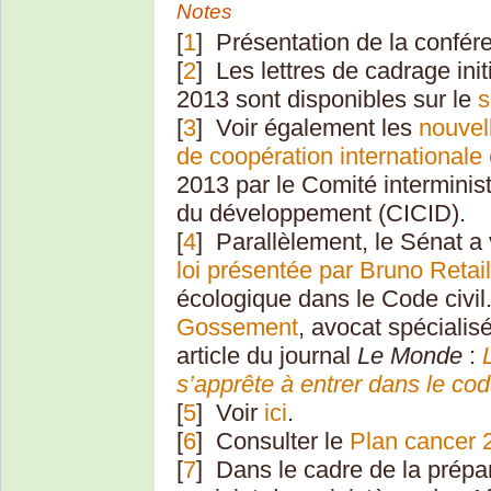
Notes
[
1
]
Présentation de la confér
[
2
]
Les lettres de cadrage init
2013 sont disponibles sur le
s
[
3
]
Voir également les
nouvell
de coopération international
2013 par le Comité interminist
du développement (CICID).
[
4
]
Parallèlement, le Sénat a
loi présentée par Bruno Retai
écologique dans le Code civil
Gossement
, avocat spécialis
article du journal
Le Monde
:
s’apprête à entrer dans le code
[
5
]
Voir
ici
.
[
6
]
Consulter le
Plan cancer 
[
7
]
Dans le cadre de la prépar