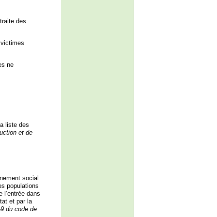
traite des
 victimes
es ne
a liste des
ruction et de
gnement social
des populations
de l’entrée dans
at et par la
-9 du code de