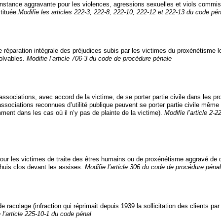
onstance aggravante pour les violences, agressions sexuelles et viols commis 
tituée.
Modifie les articles 222-3, 222-8, 222-10, 222-12 et 222-13 du code pén
 réparation intégrale des préjudices subis par les victimes du proxénétisme l
olvables.
Modifie l’article 706-3 du code de procédure pénale
 associations, avec accord de la victime, de se porter partie civile dans les p
ssociations reconnues d’utilité publique peuvent se porter partie civile même
ment dans les cas où il n’y pas de plainte de la victime).
Modifie l’article 2-
 pour les victimes de traite des êtres humains ou de proxénétisme aggravé de
huis clos devant les assises.
Modifie l’article 306 du code de procédure péna
de racolage (infraction qui réprimait depuis 1939 la sollicitation des clients pa
 l’article 225-10-1 du code pénal