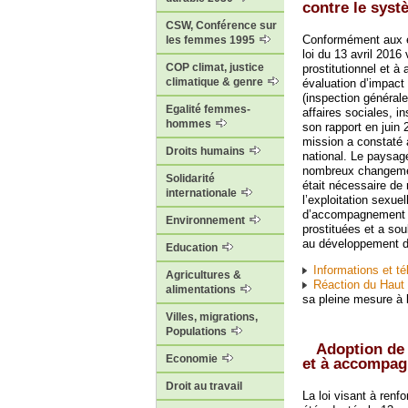
contre le syst
CSW, Conférence sur
Conformément aux e
les femmes 1995
loi du 13 avril 2016
COP climat, justice
prostitutionnel et 
climatique & genre
évaluation d’impact
(inspection générale
Egalité femmes-
affaires sociales, in
hommes
son rapport en juin 
mission a constaté 
Droits humains
national. Le paysage
nombreux changement
Solidarité
était nécessaire de 
internationale
l’exploitation sexue
d’accompagnement sa
Environnement
prostituées et a sou
au développement de
Education
Informations et t
Agricultures &
Réaction du Haut C
alimentations
sa pleine mesure à l
Villes, migrations,
Populations
Adoption de l
Economie
et à accompag
Droit au travail
La loi visant à renf