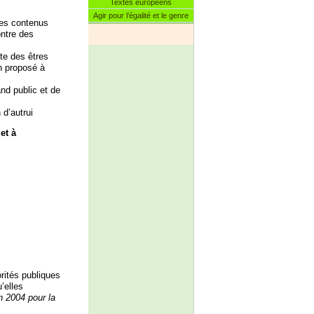
Textes européens
Agir pour l’égalité et le genre
des contenus
ontre des
te des êtres
on proposé à
nd public et de
 d’autrui
et à
rités publiques
’elles
in 2004 pour la