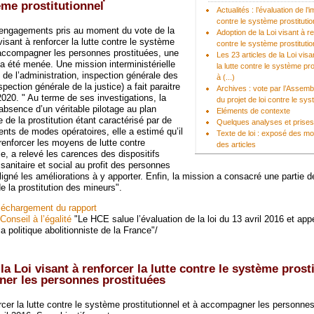
ème prostitutionnel
Actualités : l’évaluation de l’i
contre le système prostitutio
ngagements pris au moment du vote de la
Adoption de la Loi visant à re
 visant à renforcer la lutte contre le système
contre le système prostitution
à accompagner les personnes prostituées, une
Les 23 articles de la Loi visa
 a été menée. Une mission interministérielle
la lutte contre le système pro
 de l’administration, inspection générale des
à (...)
spection générale de la justice) a fait paraitre
Archives : vote par l’Assemb
2020. " Au terme de ses investigations, la
du projet de loi contre le sys
absence d’un véritable pilotage au plan
Eléments de contexte
 de la prostitution étant caractérisé par de
Quelques analyses et prises
s de modes opératoires, elle a estimé qu’il
Texte de loi : exposé des mo
renforcer les moyens de lutte contre
des articles
lle, a relevé les carences des dispositifs
nitaire et social au profit des personnes
ligné les améliorations à y apporter. Enfin, la mission a consacré une partie d
 la prostitution des mineurs".
éléchargement du rapport
onseil à l’égalité
"Le HCE salue l’évaluation de la loi du 13 avril 2016 et app
a politique abolitionniste de la France"/
a Loi visant à renforcer la lutte contre le système prost
ner les personnes prostituées
orcer la lutte contre le système prostitutionnel et à accompagner les personne