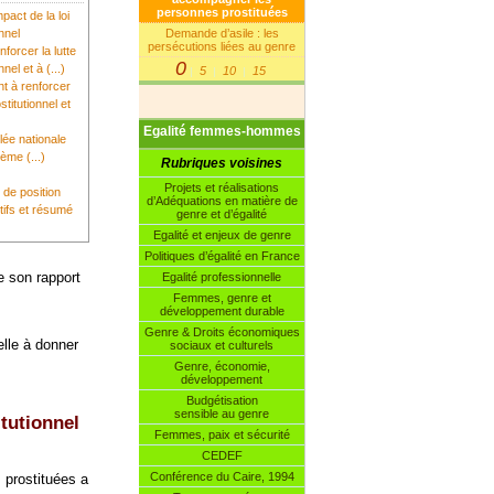
personnes prostituées
mpact de la loi
Demande d’asile : les
nnel
persécutions liées au genre
nforcer la lutte
0
nel et à (...)
5
10
15
|
|
|
nt à renforcer
stitutionnel et
Egalité femmes-hommes
lée nationale
tème (...)
Rubriques voisines
Projets et réalisations
 de position
d’Adéquations en matière de
tifs et résumé
genre et d’égalité
Egalité et enjeux de genre
Politiques d’égalité en France
e son rapport
Egalité professionnelle
Femmes, genre et
développement durable
Genre & Droits économiques
elle à donner
sociaux et culturels
Genre, économie,
développement
Budgétisation
sensible au genre
itutionnel
Femmes, paix et sécurité
CEDEF
Conférence du Caire, 1994
s prostituées a