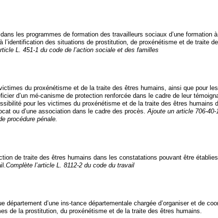
le dans les programmes de formation des travailleurs sociaux d’une formation à
 à l’identification des situations de prostitution, de proxénétisme et de traite d
article L. 451-1 du code de l’action sociale et des familles
s victimes du proxénétisme et de la traite des êtres humains, ainsi que pour 
éficier d’un mé-canisme de protection renforcée dans le cadre de leur témoign
ssibilité pour les victimes du proxénétisme et de la traite des êtres humains 
vocat ou d’une association dans le cadre des procès.
Ajoute un article 706-40-1
 de procédure pénale.
raction de traite des êtres humains dans les constatations pouvant être établies
il.
Complète l’article L. 8112-2 du code du travail
e département d’une ins-tance départementale chargée d’organiser et de coor
es de la prostitution, du proxénétisme et de la traite des êtres humains.