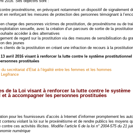
ril 2016. Ses objectifs sont :
e contre proxénétisme, en prévoyant notamment un dispositif de signalement 
et et en renforçant les mesures de protection des personnes témoignant à l’enc
 en charge des personnes victimes de prostitution, de proxénétisme ou de trai
xploitation sexuelle, avec la création d’un parcours de sortie de la prostituti
souhaite accéder à des alternatives
ement de regard sur la prostitution via des mesures de sensibilisation du gra
tion des jeunes
 clients de la prostitution en créant une infraction de recours à la prostitution
13 avril 2016 visant à renforcer la lutte contre le système prostitutionnel 
ersonnes prostituées
e du secrétariat d’Etat à l’égalité entre les femmes et les hommes
r Legifrance
es de la Loi visant à renforcer la lutte contre le système
l et à accompagner les personnes prostituées
ation pour les fournisseurs d’accès à Internet d’informer promptement les auto
contenu violant la loi sur le proxénétisme et de rendre publics les moyens qu
 contre ces activités illicites.
Modifie l’article 6 de la loi n° 2004-575 du 21 ju
conomie numérique