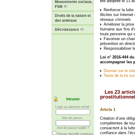
été adoptée le 13 av
Mouvements sociaux,
FSM
Renforcer la lutt
illicites sur Intern
Droits de la nature et
réseaux criminels
des animaux
Améliorer la prise
humains aux fins d’e
Décroissance
toute personne qui 
Favoriser un chang
prévention en direc
Responsabiliser les
Loi n° 2016-444 du 
accompagner les p
Dossier sur le sit
Texte de la loi su
Les 23 articl
prostitutionne
Intranet
Login ou adresse email :
Article 1
Création d’une oblig
Mot de passe :
compétentes de tout 
consacrent à la lutte
mot de passe oublié ?
confiance dans l’é
Rester identifié quelques