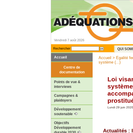
Vendredi 7 août 2026
Rechercher
QUI SOM
Accueil
Accueil
>
Egalité 
système (...)
Centre de
documentation
Loi visan
Points de vue &
système 
interviews
accompa
Campagnes &
prostitu
plaidoyers
Lundi 29 juin 202
Développement
soutenable
Objectifs
Développement
Actualités : 
durable 2030