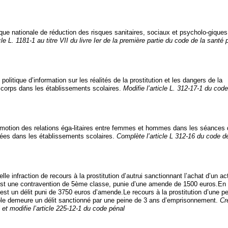
ique nationale de réduction des risques sanitaires, sociaux et psycholo-gique
le L. 1181-1 au titre VII du livre Ier de la première partie du code de la santé 
politique d’information sur les réalités de la prostitution et les dangers de la
corps dans les établissements scolaires.
Modifie l’article L. 312-17-1 du cod
romotion des relations éga-litaires entre femmes et hommes dans les séances 
sées dans les établissements scolaires.
Complète l’article L 312-16 du code de
lle infraction de recours à la prostitution d’autrui sanctionnant l’achat d’un a
 est une contravention de 5ème classe, punie d’une amende de 1500 euros.En
on est un délit puni de 3750 euros d’amende.Le recours à la prostitution d’une 
le demeure un délit sanctionné par une peine de 3 ans d’emprisonnement.
Cr
et modifie l’article 225-12-1 du code pénal