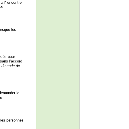
à l‘ encontre
al
orsque les
rocès pour
 sans l’accord
22 du code de
 demander la
le
r les personnes