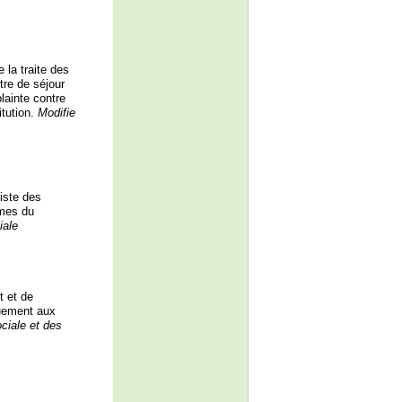
 la traite des
tre de séjour
lainte contre
itution.
Modifie
liste des
imes du
iale
t et de
quement aux
ociale et des