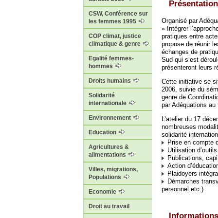
Présentation
CSW, Conférence sur
Organisé par Adéquat
les femmes 1995
« Intégrer l’approc
pratiques entre acteu
COP climat, justice
propose de réunir le
climatique & genre
échanges de pratiqu
Egalité femmes-
Sud qui s’est dérou
hommes
présenteront leurs ré
Droits humains
Cette initiative se 
2006, suivie du sém
Solidarité
genre de Coordinati
internationale
par Adéquations au 
Environnement
L’atelier du 17 déce
nombreuses modalité
Education
solidarité internati
Prise en compte de
Agricultures &
Utilisation d’outi
alimentations
Publications, capi
Action d’éducation 
Villes, migrations,
Plaidoyers intégra
Populations
Démarches transve
personnel etc.)
Economie
Droit au travail
Informations