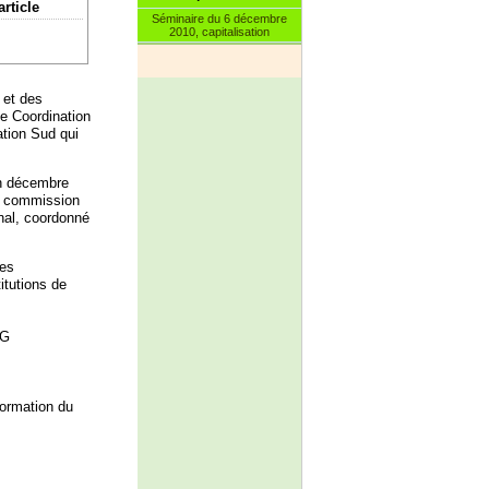
article
Séminaire du 6 décembre
2010, capitalisation
 et des
e Coordination
ation Sud qui
en décembre
la commission
nal, coordonné
les
itutions de
NG
ormation du