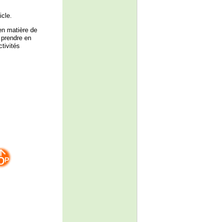
icle.
 en matière de
 prendre en
ctivités