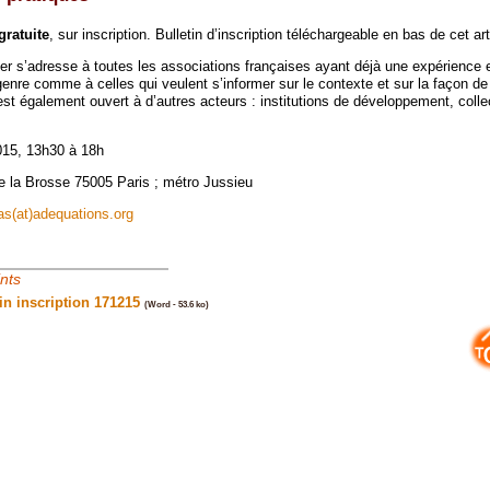
gratuite
, sur inscription. Bulletin d’inscription téléchargeable en bas de cet art
lier s’adresse à toutes les associations françaises ayant déjà une expérience
enre comme à celles qui veulent s’informer sur le contexte et sur la façon de
est également ouvert à d’autres acteurs : institutions de développement, colle
015, 13h30 à 18h
e la Brosse 75005 Paris ; métro Jussieu
as(at)adequations.org
ints
tin inscription 171215
(Word - 53.6 ko)