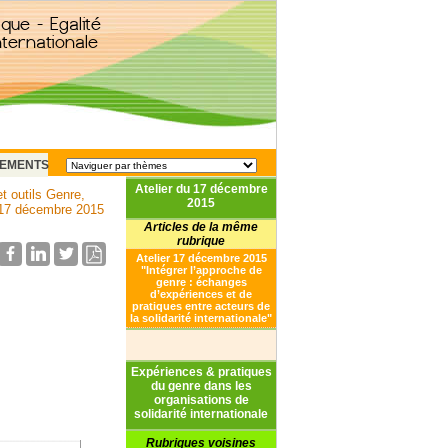
EMENTS
Atelier du 17 décembre
t outils Genre,
2015
 17 décembre 2015
Articles de la même
rubrique
Atelier 17 décembre 2015
"Intégrer l’approche de
genre : échanges
d’expériences et de
pratiques entre acteurs de
la solidarité internationale"
Expériences & pratiques
du genre dans les
organisations de
solidarité internationale
Rubriques voisines