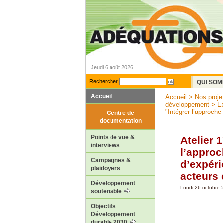
Jeudi 6 août 2026
Rechercher
QUI SOM
Accueil
Accueil
>
Nos proje
développement
>
Ex
"Intégrer l’approche 
Centre de
documentation
Points de vue &
Atelier 
interviews
l’approc
Campagnes &
d’expéri
plaidoyers
acteurs 
Développement
Lundi 26 octobre 
soutenable
Objectifs
Développement
durable 2030