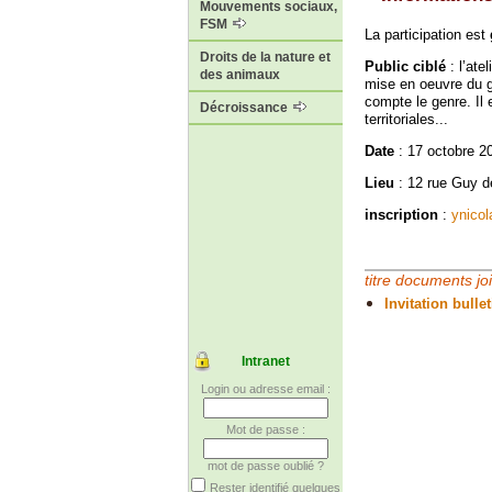
Mouvements sociaux,
FSM
La participation est
Droits de la nature et
Public ciblé
: l’ate
des animaux
mise en oeuvre du g
compte le genre. Il 
Décroissance
territoriales...
Date
: 17 octobre 2
Lieu
: 12 rue Guy d
inscription
:
ynicol
titre documents jo
Invitation bulle
Intranet
Login ou adresse email :
Mot de passe :
mot de passe oublié ?
Rester identifié quelques