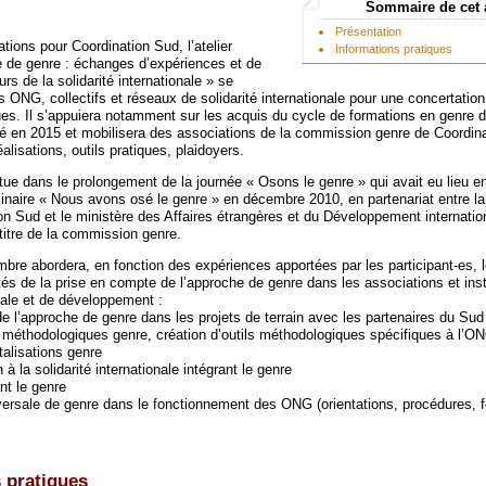
Sommaire de cet 
Présentation
ions pour Coordination Sud, l’atelier
Informations pratiques
he de genre : échanges d’expériences et de
rs de la solidarité internationale » se
s ONG, collectifs et réseaux de solidarité internationale pour une concertation
es. Il s’appuiera notamment sur les acquis du cycle de formations en genre d
lé en 2015 et mobilisera des associations de la commission genre de Coordin
alisations, outils pratiques, plaidoyers.
situe dans le prolongement de la journée « Osons le genre » qui avait eu lieu 
inaire « Nous avons osé le genre » en décembre 2010, en partenariat entre 
on Sud et le ministère des Affaires étrangères et du Développement internatio
titre de la commission genre.
mbre abordera, en fonction des expériences apportées par les participant-es, 
s de la prise en compte de l’approche de genre dans les associations et inst
onale et de développement :
 l’approche de genre dans les projets de terrain avec les partenaires du Sud
ls méthodologiques genre, création d’outils méthodologiques spécifiques à l’O
talisations genre
à la solidarité internationale intégrant le genre
nt le genre
rsale de genre dans le fonctionnement des ONG (orientations, procédures, f
 pratiques