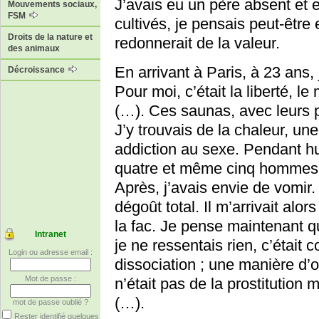
J’avais eu un père absent et
Mouvements sociaux,
FSM
cultivés, je pensais peut-être
Droits de la nature et
redonnerait de la valeur.
des animaux
En arrivant à Paris, à 23 ans,
Décroissance
Pour moi, c’était la liberté, 
(…). Ces saunas, avec leurs pa
J’y trouvais de la chaleur, un
addiction au sexe. Pendant huit
quatre et même cinq hommes pa
Après, j’avais envie de vomir. 
dégoût total. Il m’arrivait alor
la fac. Je pense maintenant q
Intranet
je ne ressentais rien, c’était
Login ou adresse email :
dissociation ; une manière d’
Mot de passe :
n’était pas de la prostitution m
(…).
mot de passe oublié ?
Rester identifié quelques