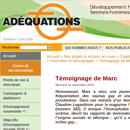
Vendredi 7 août 2026
Rechercher
QUI SOMMES NOUS ?
NOS PUBLICA
Accueil
Accueil
>
Nos projets & actions en cours
>
Egal
>
Interviews et témoignages
> Témoignage de M
Centre de
documentation
Témoignage de Marc
Points de vue &
interviews
Mercredi 14 septembre 2016
Homosexuel, Marc a vécu une jeune
Campagnes &
fréquentation des saunas gay et un
plaidoyers
prostitution. Dans ces extraits d’un tém
Claudine Legardinier pour le magazine
P
Développement
(numéro 182), il évoque l’homophobie f
soutenable
victime, décrit les rapports de dominati
l’origine sociale et ethnique - qu’il a
Objectifs
milieu gay...
Développement
durable 2030