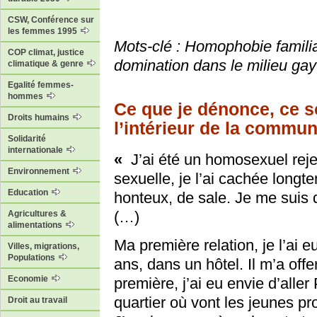
CSW, Conférence sur
les femmes 1995
Mots-clé : Homophobie familial
COP climat, justice
domination dans le milieu gay 
climatique & genre
Egalité femmes-
hommes
Ce que je dénonce, ce s
Droits humains
l’intérieur de la comm
Solidarité
internationale
«
J’ai été un homosexuel reje
Environnement
sexuelle, je l’ai cachée lon
Education
honteux, de sale. Je me suis 
(…)
Agricultures &
alimentations
Ma première relation, je l’ai
Villes, migrations,
Populations
ans, dans un hôtel. Il m’a off
Economie
première, j’ai eu envie d’alle
quartier où vont les jeunes pro
Droit au travail