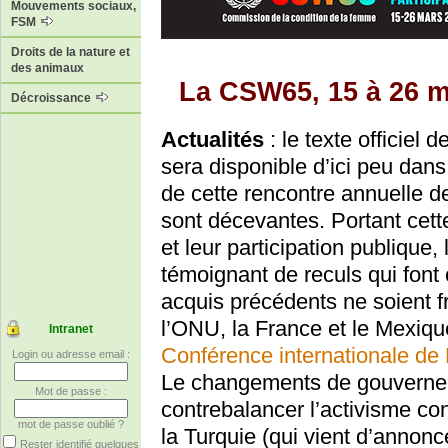
Mouvements sociaux,
FSM
Droits de la nature et
des animaux
La CSW65, 15 à 26 m
Décroissance
Actualités
: le texte officiel
sera disponible d’ici peu dans
de cette rencontre annuelle d
sont décevantes. Portant cet
et leur participation publique, 
témoignant de reculs qui font 
acquis précédents ne soient f
l’ONU, la France et le Mexiqu
Intranet
Conférence internationale de
Login ou adresse email :
Le changements de gouvernem
Mot de passe :
contrebalancer l’activisme c
mot de passe oublié ?
la Turquie (qui vient d’annonc
Rester identifié quelques