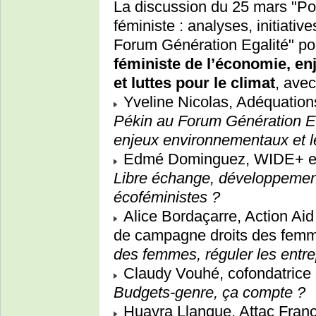
La discussion du 25 mars "Pou
féministe : analyses, initiat
Forum Génération Egalité" port
féministe de l’économie, en
et luttes pour le climat
, avec
Yveline Nicolas, Adéquations
Pékin au Forum Génération Egal
enjeux environnementaux et 
Edmé Dominguez, WIDE+ et 
Libre échange, développement
écoféministes ?
Alice Bordaçarre, Action Aid
de campagne droits des fem
des femmes, réguler les entre
Claudy Vouhé, cofondatrice 
Budgets-genre, ça compte ?
Huayra Llanque, Attac Fran