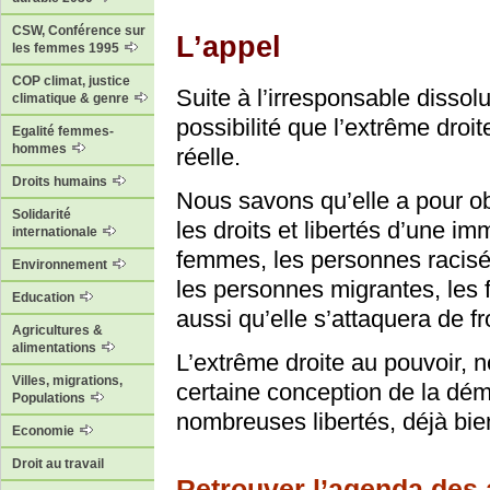
CSW, Conférence sur
L’appel
les femmes 1995
COP climat, justice
Suite à l’irresponsable dissol
climatique & genre
possibilité que l’extrême droi
Egalité femmes-
hommes
réelle.
Droits humains
Nous savons qu’elle a pour ob
Solidarité
les droits et libertés d’une im
internationale
femmes, les personnes racis
Environnement
les personnes migrantes, les f
Education
aussi qu’elle s’attaquera de f
Agricultures &
alimentations
L’extrême droite au pouvoir, n
Villes, migrations,
certaine conception de la démoc
Populations
nombreuses libertés, déjà bi
Economie
Droit au travail
Retrouver l’agenda des 