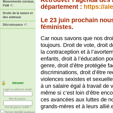
Mouvements sociaux,
département :
https://al
FSM
Droits de la nature et
des animaux
Le 23 juin prochain nou
Décroissance
féministes.
Car nous savons que nos droi
toujours. Droit de vote, droit d
la contraception et à l’avorteme
enfants, droit à l’éducation pou
genre, droit d’être protégée f
discriminations, droit d’être r
violences sexistes et sexuelle
Intranet
à un salaire égal à travail de 
Login ou adresse email :
même si c’est loin d’être enc
ces avancées aux luttes de n
Mot de passe :
grands-mères et à leurs allié.e
mot de passe oublié ?
Rester identifié quelques