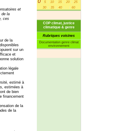
0
5
10
15
20
25
|
|
|
|
|
|
30
35
40
60
|
|
|
...
|
nsatoires et
 de la
e, ces
COP climat, justice
climatique & genre
Rubriques voisines
ur de la
Documentation genre climat
 disponibles
environnement
appuient sur un
fficace et
bonne solution
ation légale
rictement
rsité, estimé à
es, estimées à
sont de bien
de financement
nsation de la
ndes de la