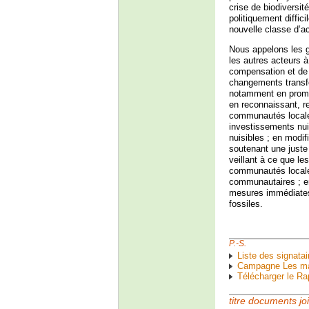
crise de biodiversit
politiquement diffic
nouvelle classe d’ac
Nous appelons les g
les autres acteurs 
compensation et de c
changements transfo
notamment en promou
en reconnaissant, r
communautés locales
investissements nui
nuisibles ; en modi
soutenant une juste 
veillant à ce que l
communautés locale
communautaires ; en
mesures immédiates 
fossiles.
P.-S.
Liste des signata
Campagne Les mar
Télécharger le Ra
titre documents jo