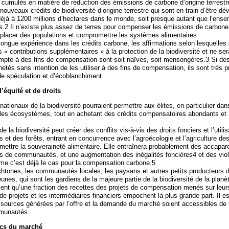
umulés en matière de réduction des émissions de carbone d’origine terrestre
uveaux crédits de biodiversité d’origine terrestre qui sont en train d’être dé
 déjà à 1200 millions d’hectares dans le monde, soit presque autant que l’ense
es.2 Il n’existe plus assez de terres pour compenser les émissions de carbone
éplacer des populations et compromettre les systèmes alimentaires.
longue expérience dans les crédits carbone, les affirmations selon lesquelles 
s « contributions supplémentaires » à la protection de la biodiversité et ne se
compte à des fins de compensation sont soit naïves, soit mensongères.3 Si des
hetés sans intention de les utiliser à des fins de compensation, ils sont très
de spéculation et d’écoblanchiment.
’équité et de droits
ationaux de la biodiversité pourraient permettre aux élites, en particulier dan
e les écosystèmes, tout en achetant des crédits compensatoires abondants e
la biodiversité peut créer des conflits vis-à-vis des droits fonciers et l’utili
s et des forêts, entrant en concurrence avec l’agroécologie et l’agriculture des
ettre la souveraineté alimentaire. Elle entraînera probablement des accapa
s de communautés, et une augmentation des inégalités foncières4 et des viol
e c’est déjà le cas pour la compensation carbone.5
tones, les communautés locales, les paysans et autres petits producteurs d
unes, qui sont les gardiens de la majeure partie de la biodiversité de la planè
ent qu’une fraction des recettes des projets de compensation menés sur leurs
e projets et les intermédiaires financiers empochent la plus grande part. Il e
ssources générées par l’offre et la demande du marché soient accessibles de
munautés.
ecs du marché