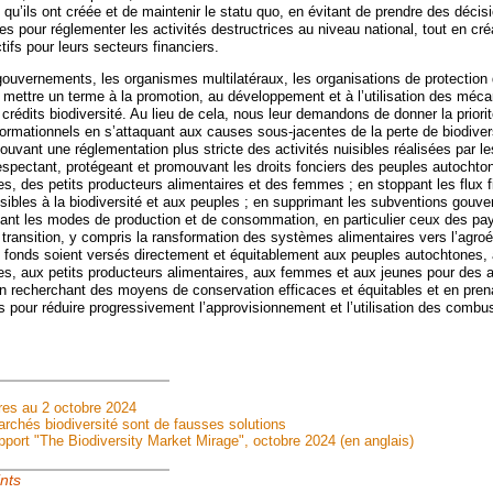
é qu’ils ont créée et de maintenir le statu quo, en évitant de prendre des décis
iles pour réglementer les activités destructrices au niveau national, tout en cr
tifs pour leurs secteurs financiers.
ouvernements, les organismes multilatéraux, les organisations de protection d
à mettre un terme à la promotion, au développement et à l’utilisation des mé
rédits biodiversité. Au lieu de cela, nous leur demandons de donner la priori
rmationnels en s’attaquant aux causes sous-jacentes de la perte de biodiver
vant une réglementation plus stricte des activités nuisibles réalisées par les
espectant, protégeant et promouvant les droits fonciers des peuples autochto
, des petits producteurs alimentaires et des femmes ; en stoppant les flux f
sibles à la biodiversité et aux peuples ; en supprimant les subventions gouv
fiant les modes de production et de consommation, en particulier ceux des pay
transition, y compris la ransformation des systèmes alimentaires vers l’agroé
es fonds soient versés directement et équitablement aux peuples autochtones,
s, aux petits producteurs alimentaires, aux femmes et aux jeunes pour des 
 recherchant des moyens de conservation efficaces et équitables et en pren
pour réduire progressivement l’approvisionnement et l’utilisation des combus
ires au 2 octobre 2024
chés biodiversité sont de fausses solutions
pport "The Biodiversity Market Mirage", octobre 2024 (en anglais)
ints