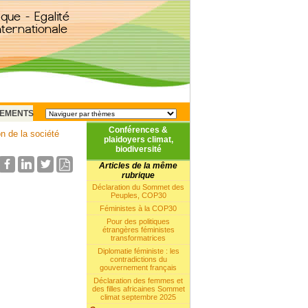
EMENTS
Conférences &
n de la société
plaidoyers climat,
biodiversité
Articles de la même
rubrique
Déclaration du Sommet des
Peuples, COP30
Féministes à la COP30
Pour des politiques
étrangères féministes
transformatrices
Diplomatie féministe : les
contradictions du
gouvernement français
Déclaration des femmes et
des filles africaines Sommet
climat septembre 2025