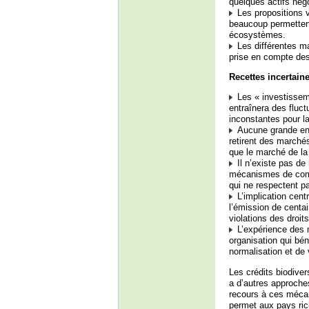
quelques actifs nég
Les propositions v
beaucoup permettent
écosystèmes.
Les différentes ma
prise en compte des
Recettes incertain
Les « investisseme
entraînera des fluct
inconstantes pour l
Aucune grande entr
retirent des marchés
que le marché de la
Il n’existe pas de
mécanismes de compe
qui ne respectent p
L’implication cent
l’émission de centai
violations des droi
L’expérience des m
organisation qui bén
normalisation et de v
Les crédits biodive
a d’autres approche
recours à ces méca
permet aux pays rich