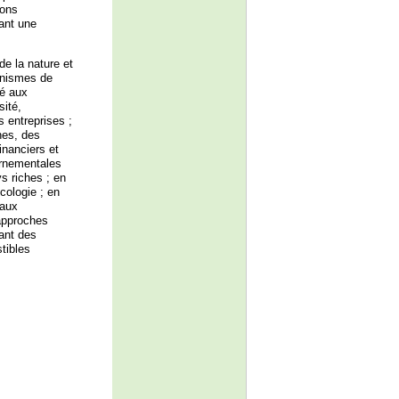
ions
éant une
e la nature et
canismes de
té aux
sité,
 entreprises ;
nes, des
inanciers et
ernementales
s riches ; en
cologie ; en
 aux
approches
ant des
tibles