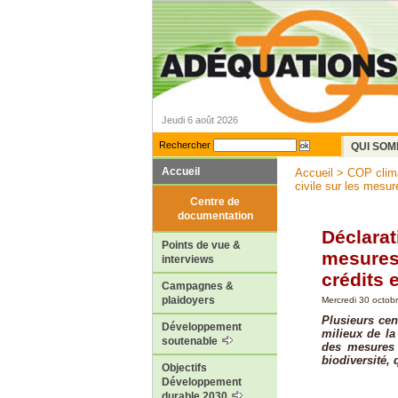
Jeudi 6 août 2026
Rechercher
QUI SOM
Accueil
Accueil
>
COP climat
civile sur les mesure
Centre de
documentation
Déclarat
Points de vue &
mesures
interviews
crédits 
Campagnes &
plaidoyers
Mercredi 30 octob
Plusieurs cen
Développement
milieux de la
soutenable
des mesures 
biodiversité,
Objectifs
Développement
durable 2030