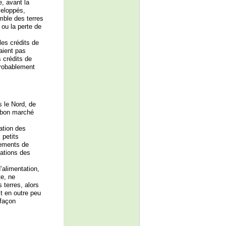
, avant la
veloppés,
mble des terres
 ou la perte de
les crédits de
raient pas
 crédits de
 probablement
s le Nord, de
t bon marché
sation des
 petits
rements de
ations des
’alimentation,
te, ne
 terres, alors
st en outre peu
 façon