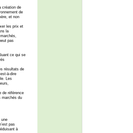
a création de
ironnement de
ère, et non
er les prix et
ans la
s marchés,
peut pas
luant ce qui se
rés
es résultats de
est-à-dire
le. Les
leurs,
e de référence
es marchés du
t une
n’est pas
réduisant à