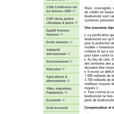
CSW, Conférence sur
Nous, soussignés, 
les femmes 1995
de crédits en faveu
biodiversité sont c
COP climat, justice
systèmes présenten
climatique & genre
Une mauvaise répo
Egalité femmes-
hommes
La justification q
biodiversité est qu’
Droits humains
pour la protection d
modèle « forteresse
Solidarité
coûteux et qui a so
internationale
pour lutter contre la
Au lieu de cela, d’
Environnement
des territoires des
devraient être mise
Education
Il existe un défici
7 000 milliards de d
Agricultures &
1 700 milliards de d
alimentations
meilleurs moyens de
risqués.1
Villes, migrations,
Tout comme la com
Populations
biodiversité ne fer
perte de biodiversité
Economie
Compensation et 
Droit au travail