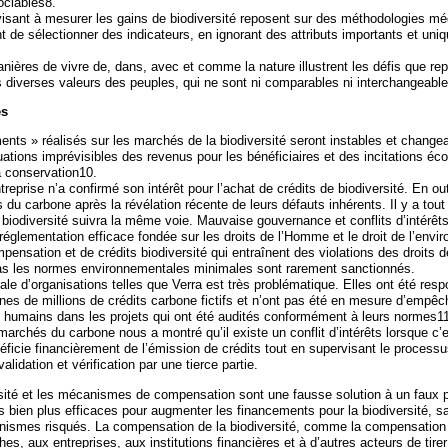
ociables8.
isant à mesurer les gains de biodiversité reposent sur des méthodologies mé
 de sélectionner des indicateurs, en ignorant des attributs importants et uni
nières de vivre de, dans, avec et comme la nature illustrent les défis que rep
 diverses valeurs des peuples, qui ne sont ni comparables ni interchangeabl
es
nts » réalisés sur les marchés de la biodiversité seront instables et changea
uations imprévisibles des revenus pour les bénéficiaires et des incitations é
a conservation10.
eprise n’a confirmé son intérêt pour l’achat de crédits de biodiversité. En out
 du carbone après la révélation récente de leurs défauts inhérents. Il y a tout
 biodiversité suivra la même voie. Mauvaise gouvernance et conflits d’intérêt
 réglementation efficace fondée sur les droits de l’Homme et le droit de l’env
nsation et de crédits biodiversité qui entraînent des violations des droits 
as les normes environnementales minimales sont rarement sanctionnés.
rale d’organisations telles que Verra est très problématique. Elles ont été res
nes de millions de crédits carbone fictifs et n’ont pas été en mesure d’empêc
ts humains dans les projets qui ont été audités conformément à leurs normes11
archés du carbone nous a montré qu’il existe un conflit d’intérêts lorsque c
éficie financièrement de l’émission de crédits tout en supervisant le process
alidation et vérification par une tierce partie.
rsité et les mécanismes de compensation sont une fausse solution à un faux p
s bien plus efficaces pour augmenter les financements pour la biodiversité, s
nismes risqués. La compensation de la biodiversité, comme la compensation
es, aux entreprises, aux institutions financières et à d’autres acteurs de tirer 