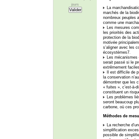
jours
La marchandisation
marchés de la biodi
nombreux peuples a
comme une marcha
Les mesures compen
les priorités des ac
protection de la bio
motivée principalem
s’aligner avec les 
écosystèmes7.
Les mécanismes de
serait passé si le p
extrêmement faciles 
Il est difficile de
la conservation n’au
démontrer que les c
« fuites », c’est-à-d
constituent un risqu
Les problèmes liés
seront beaucoup plus
carbone, où ces pro
Méthodes de mesur
La recherche d’une
simplification exce
possible de simplif