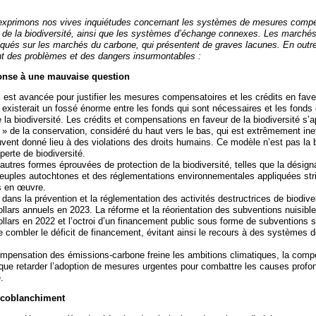
exprimons nos vives inquiétudes concernant les systèmes de mesures compe
r de la biodiversité, ainsi que les systèmes d’échange connexes. Les marchés
alqués sur les marchés du carbone, qui présentent de graves lacunes. En outr
t des problèmes et des dangers insurmontables :
nse à une mauvaise question
ui est avancée pour justifier les mesures compensatoires et les crédits en fave
il existerait un fossé énorme entre les fonds qui sont nécessaires et les fonds
e la biodiversité. Les crédits et compensations en faveur de la biodiversité s’
 » de la conservation, considéré du haut vers le bas, qui est extrêmement ine
uvent donné lieu à des violations des droits humains. Ce modèle n’est pas la 
 perte de biodiversité.
autres formes éprouvées de protection de la biodiversité, telles que la désign
 peuples autochtones et des réglementations environnementales appliquées st
s en œuvre.
t dans la prévention et la réglementation des activités destructrices de biodive
ollars annuels en 2023. La réforme et la réorientation des subventions nuisibl
ollars en 2022 et l’octroi d’un financement public sous forme de subventions 
 combler le déficit de financement, évitant ainsi le recours à des systèmes 
pensation des émissions-carbone freine les ambitions climatiques, la compe
a que retarder l’adoption de mesures urgentes pour combattre les causes profo
.
écoblanchiment