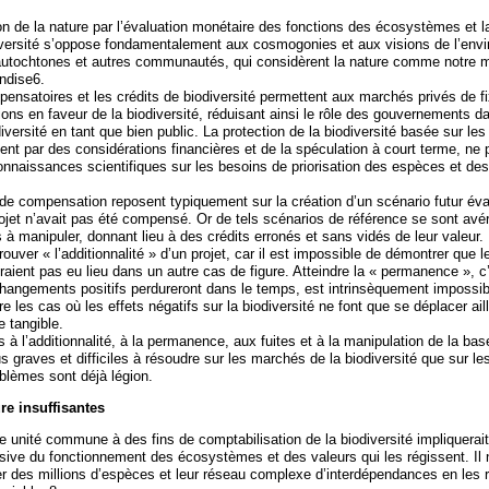
 de la nature par l’évaluation monétaire des fonctions des écosystèmes et l
versité s’oppose fondamentalement aux cosmogonies et aux visions de l’env
utochtones et autres communautés, qui considèrent la nature comme notre m
ndise6.
satoires et les crédits de biodiversité permettent aux marchés privés de fix
tions en faveur de la biodiversité, réduisant ainsi le rôle des gouvernements d
diversité en tant que bien public. La protection de la biodiversité basée sur le
ent par des considérations financières et de la spéculation à court terme, ne 
connaissances scientifiques sur les besoins de priorisation des espèces et des
 compensation reposent typiquement sur la création d’un scénario futur éva
rojet n’avait pas été compensé. Or de tels scénarios de référence se sont avé
à manipuler, donnant lieu à des crédits erronés et sans vidés de leur valeur.
 prouver « l’additionnalité » d’un projet, car il est impossible de démontrer que l
raient pas eu lieu dans un autre cas de figure. Atteindre la « permanence », c’
hangements positifs perdureront dans le temps, est intrinsèquement impossib
ire les cas où les effets négatifs sur la biodiversité ne font que se déplacer ail
e tangible.
 à l’additionnalité, à la permanence, aux fuites et à la manipulation de la bas
 graves et difficiles à résoudre sur les marchés de la biodiversité que sur l
blèmes sont déjà légion.
e insuffisantes
 unité commune à des fins de comptabilisation de la biodiversité impliquerai
ssive du fonctionnement des écosystèmes et des valeurs qui les régissent. Il 
ier des millions d’espèces et leur réseau complexe d’interdépendances en les 