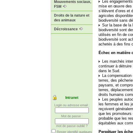
Les engagements c
Mouvements sociaux,
mise en œuvre des no
FSM
s’élèvent d’ores et
agricoles disponibl
Droits de la nature et
biodiversité sans d
des animaux
Sur la base de la 
Décroissance
biodiversité sont de
utilisés en fin de 
biodiversité sont ac
achetés à des fins 
Échec en matière d
Les marchés intern
continuer à détruir
dans le Sud.
La compensation de 
terres, des pêcherie
paysans, et comprom
terres, déplacement
droits humains comm
Intranet
Les peuples autoch
les femmes et les je
Login ou adresse email :
reçoivent généralem
que les promoteurs d
Mot de passe :
probable que les re
équitables aux com
mot de passe oublié ?
Perpétuer les éch
Rester identifié quelques