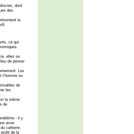
diocres, dont
ques des
résentent la
es9.
nts, ce qui
conomiques
re, elles se
 lieu de penser
s
ironnement. Les
de l’homme ou
ponsables de
her les
 .
’est la même
us de
roblème - il y
ans avoir
 du carbone,
profit de la