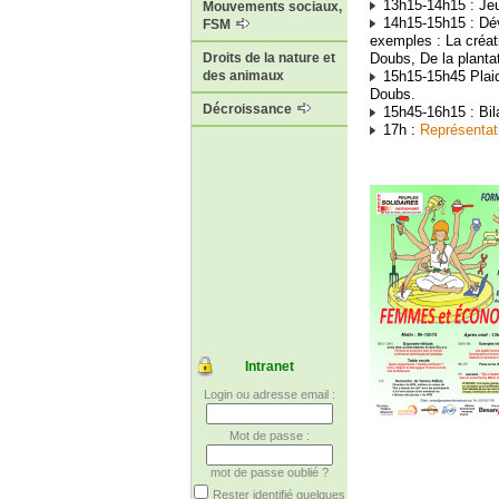
13h15-14h15 : Je
Mouvements sociaux,
14h15-15h15 : Dév
FSM
exemples : La créat
Doubs, De la planta
Droits de la nature et
15h15-15h45 Plaido
des animaux
Doubs.
Décroissance
15h45-16h15 : Bil
17h :
Représentati
Intranet
Login ou adresse email :
Mot de passe :
mot de passe oublié ?
Rester identifié quelques