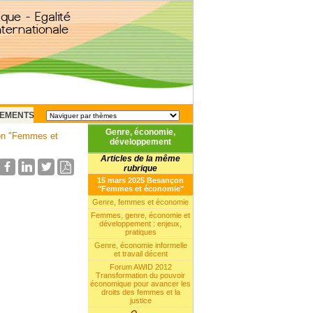
EMENTS
Genre, économie,
on "Femmes et
développement
Articles de la même
rubrique
15 mars 2025 Besançon
"Femmes et économie"
Genre, femmes et économie
Femmes, genre, économie et
développement : enjeux,
pratiques
Genre, économie informelle
et travail décent
Forum AWID 2012
Transformation du pouvoir
économique pour avancer les
droits des femmes et la
justice