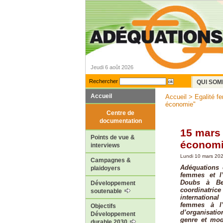
Jeudi 6 août 2026
Rechercher
QUI SOM
Accueil
Accueil
>
Egalité 
économie"
Centre de
documentation
15 mars
Points de vue &
économi
interviews
Lundi 10 mars 20
Campagnes &
Adéquations 
plaidoyers
femmes et l’
Doubs à Bes
Développement
coordinatric
soutenable
internationa
femmes à l’
Objectifs
d’organisatio
Développement
genre et mod
durable 2030