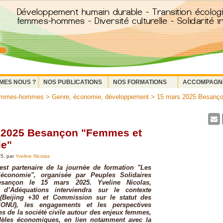
MES NOUS ?
NOS PUBLICATIONS
NOS FORMATIONS
ACCOMPAGN
femmes-hommes
>
Genre, économie, développement
> 15 mars 2025 Besanç
 2025 Besançon "Femmes et
e"
25, par
Yveline Nicolas
est partenaire de la journée de formation "Les
économie", organisée par Peuples Solidaires
ançon le 15 mars 2025. Yveline Nicolas,
e d’Adéquations interviendra sur le contexte
l (Beijing +30 et Commission sur le statut des
ONU), les engagements et les perspectives
ns de la société civile autour des enjeux femmes,
èles économiques, en lien notamment avec la