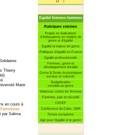
0
5
|
Egalité femmes-hommes
Rubriques voisines
Projets et réalisations
d’Adéquations en matière de
genre et d’égalité
Egalité et enjeux de genre
Politiques d’égalité en France
Egalité professionnelle
Solidaires
Femmes, genre et
développement durable
s Thierry
Genre & Droits économiques
té)
sociaux et culturels
té
Budgétisation
iversité Marie
sensible au genre
Violences contre les femmes
Femmes, paix et sécurité
CEDEF
ns en cours à
Conférence du Caire, 1994
"Féministes
é par Salima
Textes européens
Agir pour l’égalité et le genre