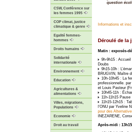
question écol
CSW, Conférence sur
les femmes 1995
COP climat, justice
Informations et insc
climatique & genre
Egalité femmes-
Déroulé de la 
hommes
Droits humains
Matin : exposés-d
Solidarité
9h-9h15 : Accueil
internationale
Doubs
9h15-10h : L’émanc
Environnement
BRUGVIN, Maître de 
10h-10h45 : La fem
Education
professionnelle. p
et Louis Pasteur (
Agricultures &
10h45-11h : Écha
alimentations
11h-11h15 Pause
11h15-12h15 : Tab
Villes, migrations,
l’ONU par Yveline 
Populations
pour des Alternativ
INEZARENE, Conseill
Economie
Après-midi : 13h15
Droit au travail