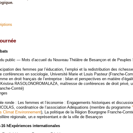
ogique.
riptions
journée
ébats
 du public — Mots d’accueil du Nouveau Théâtre de Besançon et de Peuples 
ipation des femmes par l’éducation, l’emploi et la redistribution des richesse
conférences en sociologie, Université Marie et Louis Pasteur (Franche-Com
me en droit français de l’entreprise : bilan et perspectives en matière d’égali
ar Kristina RASOLONOROMALAZA, maîtresse de conférences de droit privé, un
Franche-Comté)
nges
le ronde : Les femmes et l’économie : Engagements historiques et discussio
NICOLAS, coordinatrice de l’association Adéquations (membre du programme
es Climat Environnement
), La politique de la Région Bourgogne Franche-Comt
ère régionale, un.e représentant.e de la ville de Besançon
-16 hExpériences internationales