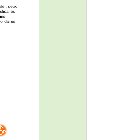
le : deux
lidaires
ins.
olidaires