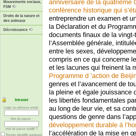
anniversaire de la quatrième
Mouvements sociaux,
FSM
conférence historique qui s’ét
Droits de la nature et
entreprendre un examen et un
des animaux
la Déclaration et du Programm
Décroissance
documents finaux de la vingt-
l’Assemblée générale, intitul
entre les sexes, développemen
compris en ce qui concerne les
et les lacunes qui freinent l
Programme d ’action de Beiji
genres et l’avancement de tout
la pleine et égale jouissance 
les libertés fondamentales par
Intranet
au long de leur vie, et sa con
Login ou adresse email :
questions de genre dans l’app
Mot de passe :
développement durable à l’ho
mot de passe oublié ?
l’accélération de la mise en
Rester identifié quelques