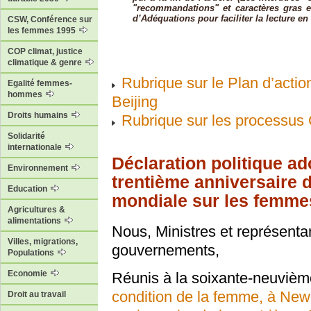
"recommandations" et caractères gras e
d’Adéquations pour faciliter la lecture en 
CSW, Conférence sur
les femmes 1995
COP climat, justice
climatique & genre
Rubrique sur le Plan d’actio
Egalité femmes-
hommes
Beijing
Droits humains
Rubrique sur les processu
Solidarité
internationale
Déclaration politique ad
Environnement
trentième anniversaire 
Education
mondiale sur les femme
Agricultures &
alimentations
Nous, Ministres et représenta
Villes, migrations,
gouvernements,
Populations
Economie
Réunis à la soixante-neuvièm
condition de la femme, à New 
Droit au travail