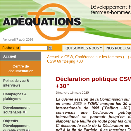
Vendredi 7 août 2026
Rechercher
QUI SOMMES NOUS ?
NOS PUBLICA
Accueil
Accueil
>
CSW, Conférence sur les femmes (...)
CSW 69 "Beijing +30"
Centre de
documentation
Déclaration politique CS
Points de vue &
+30"
interviews
Dimanche 16 mars 2025
Campagnes &
plaidoyers
La 69ème session de la Commission sur 
en mars 2025 à l’ONU marque les 30 a
Développement
internationale de 1995 ("Beijing +30"
consensus une Déclaration politi
soutenable
international se poursuit jusqu’en
élaborer une feuille de route pour les ci
Objectifs
Ci-dessous le texte de la Déclaration en 
Développement
pdf à la fin de l’article. (Les intertitres
durable 2030