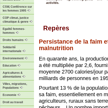
activités.
CSW, Conférence sur
les femmes 1995
COP climat, justice
climatique & genre
Repères
Egalité femmes-
hommes
Persistance de la faim e
Droits humains
malnutrition
Solidarité
internationale
En quarante ans, la productio
Environnement
a été multipliée par 2,6, fourn
Education
moyenne 2700 calories/jour pa
Agricultures &
alimentations
milliards de personnes en 19
Villes, migrations,
Pourtant 13 % de la populati
Populations
sa faim, essentiellement en mil
Economie
agriculteurs, ruraux sans terr
Droit au travail
pêcheurs... Un nombre import