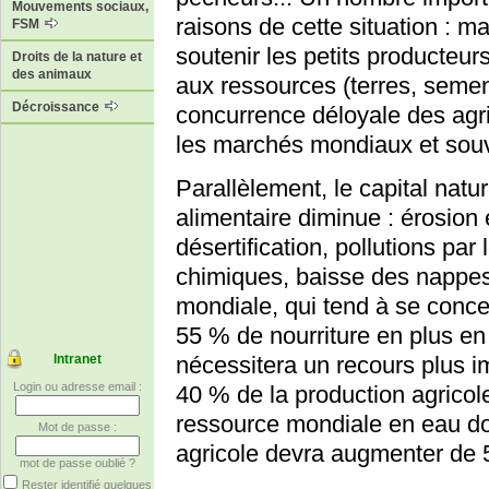
Mouvements sociaux,
raisons de cette situation : m
FSM
soutenir les petits producteur
Droits de la nature et
des animaux
aux ressources (terres, semen
Décroissance
concurrence déloyale des agri
les marchés mondiaux et sou
Parallèlement, le capital natu
alimentaire diminue : érosion e
désertification, pollutions par 
chimiques, baisse des nappes
mondiale, qui tend à se concen
55 % de nourriture en plus e
Intranet
nécessitera un recours plus imp
Login ou adresse email :
40 % de la production agricole,
ressource mondiale en eau dou
Mot de passe :
agricole devra augmenter de 5
mot de passe oublié ?
Rester identifié quelques