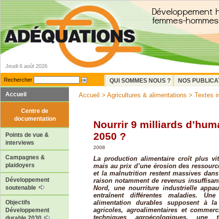
Jeudi 6 août 2026
Rechercher
QUI SOMMES NOUS ?
NOS PUBLICA
Accueil
Accueil
>
Agricultures & alimentations
>
Textes i
Centre de
documentation
Nourrir 9 milliards d’hum
2050 ?
Points de vue &
interviews
2008
Campagnes &
La production alimentaire croît plus vi
plaidoyers
mais au prix d’une érosion des ressource
et la malnutrition restent massives dan
Développement
raison notamment de revenus insuffisant
Nord, une nourriture industrielle appau
soutenable
entraînent différentes maladies. Une
alimentation durables supposent à la
Objectifs
agricoles, agroalimentaires et commerc
Développement
techniques agroécologiques, une ter
durable 2030