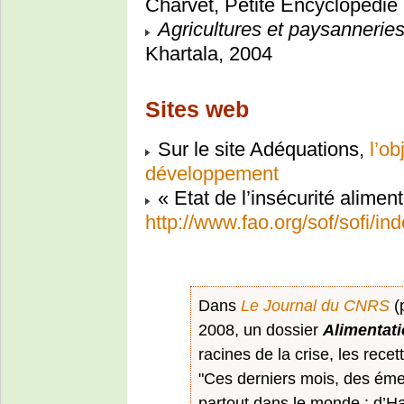
Charvet, Petite Encyclopédie
Agricultures et paysannerie
Khartala, 2004
Sites web
Sur le site Adéquations,
l’ob
développement
« Etat de l’insécurité alimen
http://www.fao.org/sof/sofi/in
Dans
Le Journal du CNRS
(
2008, un dossier
Alimentati
racines de la crise, les recet
"Ces derniers mois, des éme
partout dans le monde : d’Ha