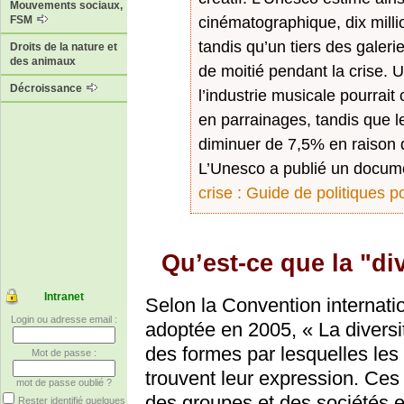
Mouvements sociaux,
FSM
cinématographique, dix mill
tandis qu’un tiers des galeri
Droits de la nature et
des animaux
de moitié pendant la crise. 
Décroissance
l’industrie musicale pourrait 
en parrainages, tandis que l
diminuer de 7,5% en raison 
L’Unesco a publié un documen
crise : Guide de politiques po
Qu’est-ce que la "div
Intranet
Selon la Convention internation
Login ou adresse email :
adoptée en 2005, « La diversité
des formes par lesquelles les
Mot de passe :
trouvent leur expression. Ces
mot de passe oublié ?
des groupes et des sociétés et
Rester identifié quelques