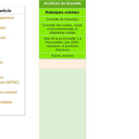
Archives du Grenelle
article
Rubriques voisines
loppement
Grenelle de l’insertion
Grenelle des ondes, santé
 des
environnementale et
téléphonie mobile
cial
Vote de la loi Grenelle 1 à
l’Assemblée, juin 2009 :
réactions et positions
d’acteurs
Autres achives
nt
che
euse (ARTAC)
axe carbone
velables