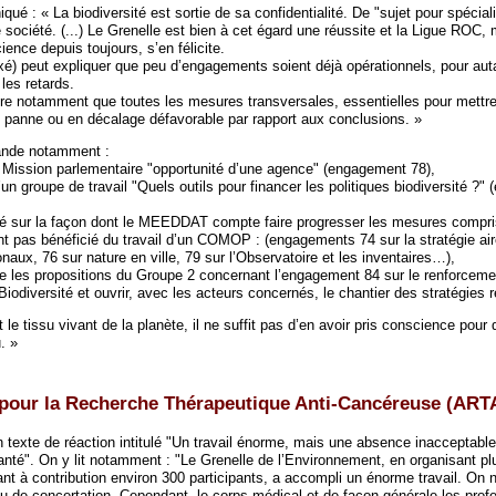
ué : « La biodiversité est sortie de sa confidentialité. De "sujet pour spéciali
société. (...) Le Grenelle est bien à cet égard une réussite et la Ligue ROC, 
ience depuis toujours, s’en félicite.
ixé) peut expliquer que peu d’engagements soient déjà opérationnels, pour auta
 les retards.
e notamment que toutes les mesures transversales, essentielles pour mettre
en panne ou en décalage défavorable par rapport aux conclusions. »
nde notamment :
a Mission parlementaire "opportunité d’une agence" (engagement 78),
’un groupe de travail "Quels outils pour financer les politiques biodiversité ?
ilité sur la façon dont le MEEDDAT compte faire progresser les mesures compr
 pas bénéficié du travail d’un COMOP : (engagements 74 sur la stratégie ai
naux, 76 sur nature en ville, 79 sur l’Observatoire et les inventaires…),
e les propositions du Groupe 2 concernant l’engagement 84 sur le renforceme
Biodiversité et ouvrir, avec les acteurs concernés, le chantier des stratégies 
 le tissu vivant de la planète, il ne suffit pas d’en avoir pris conscience pour 
. »
 pour la Recherche Thérapeutique Anti-Cancéreuse (ART
 texte de réaction intitulé "Un travail énorme, mais une absence inacceptable
anté". On y lit notamment : "Le Grenelle de l’Environnement, en organisant pl
nt à contribution environ 300 participants, a accompli un énorme travail. On 
 eu de concertation. Cependant, le corps médical et de façon générale les prof