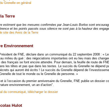
du Grenelle en général
la Terre
re estiment que les mesures confirmées par Jean-Louis Borloo sont encoura
rence et les points passés sous silence ne sont pas à la hauteur des engag
le site des Amis de la Terre
re Environnement
Président de FNE, déclare dans un communiqué du 22 septembre 2008 : « Le
 au milieu du gué : des négociations importantes ont eu lieu mais des chang
 des français se font encore attendre. Pour demain, la feuille de route de FNE 
dans les têtes et pas que dans les textes. Le succès du Grenelle ne dépend p
 décrets qui auront été écrits ! Le succès du Grenelle dépend de l’investissem
 Grenelle de tout le monde ou le Grenelle de personne. »
et à l’occasion du premier anniversaire du Grenelle, FNE publie un dossier co
nature environnement, un an d’action".
gral du communiqué, télécharger le dossier
colas Hulot