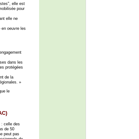
stes", elle est
mobilisée pour
nt elle ne
 en oeuvre les
" (engagement
ises dans les
res protégées
nt de la
régionales. »
que le
AC)
 : celle des
us de 50
ne peut pas
essionnels de