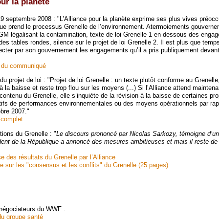
ur la planète
septembre 2008 : "L’Alliance pour la planète exprime ses plus vives préocc
que prend le processus Grenelle de l’environnement. Atermoiements gouverne
 OGM légalisant la contamination, texte de loi Grenelle 1 en dessous des enga
es tables rondes, silence sur le projet de loi Grenelle 2. Il est plus que temp
pecter par son gouvernement les engagements qu’il a pris publiquement devant 
al du communiqué
u projet de loi : "Projet de loi Grenelle : un texte plutôt conforme au Grenelle
 la baisse et reste trop flou sur les moyens (...) Si l’Alliance attend maintena
contenu du Grenelle, elle s’inquiète de la révision à la baisse de certaines pr
tifs de performances environnementales ou des moyens opérationnels par rap
bre 2007."
 complet
ions du Grenelle : "
Le discours prononcé par Nicolas Sarkozy, témoigne d’
ident de la République a annoncé des mesures ambitieuses et mais il reste d
se des résultats du Grenelle par l’Alliance
e sur les "consensus et les conflits" du Grenelle (25 pages)
 négociateurs du WWF :
 du groupe santé