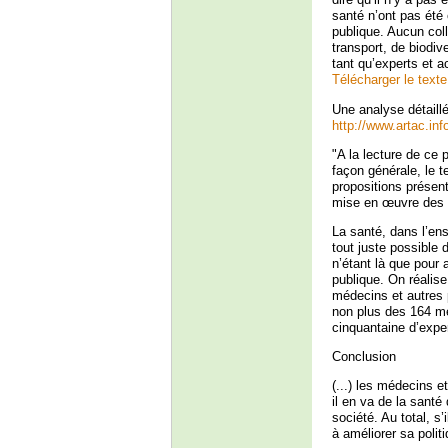
santé n’ont pas été
publique. Aucun col
transport, de biodiv
tant qu’experts et a
Télécharger le text
Une analyse détaillé
http://www.artac.inf
"A la lecture de ce 
façon générale, le 
propositions présen
mise en œuvre des o
La santé, dans l’en
tout juste possible
n’étant là que pour 
publique. On réalise
médecins et autres 
non plus des 164 m
cinquantaine d’expe
Conclusion
(...) les médecins e
il en va de la santé
société. Au total, s’
à améliorer sa polit