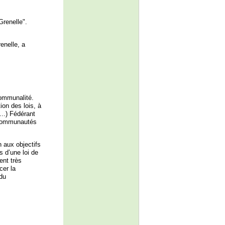
Grenelle".
enelle, a
communalité.
ion des lois, à
...) Fédérant
 communautés
n aux objectifs
s d’une loi de
ent très
cer la
 du