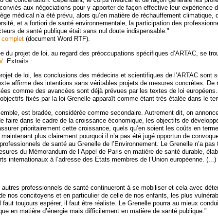
 conviés aux négociations pour y apporter de façon effective leur expérience 
lège médical n’a été prévu, alors qu’en matière de réchauffement climatique, d
ersité, et a fortiori de santé environnementale, la participation des profession
cteurs de santé publique était sans nul doute indispensable."
e complet
(document Word RTF).
e du projet de loi, au regard des préoccupations spécifiques d’ARTAC, se trou
o/
. Extraits :
projet de loi, les conclusions des médecins et scientifiques de l’ARTAC sont 
texte affirme des intentions sans véritables projets de mesures concrètes. D
tées comme des avancées sont déjà prévues par les textes de loi européens...
bjectifs fixés par la loi Grenelle apparaît comme étant très étalée dans le t
semble, est bradée, considérée comme secondaire. Autrement dit, on annonce 
 de faire dans le cadre de la croissance économique, les objectifs de dévelop
assurer prioritairement cette croissance, quels qu’en soient les coûts en term
 maintenant plus clairement pourquoi il n’a pas été jugé opportun de convoque
professionnels de santé au Grenelle de l’Environnement. Le Grenelle n’a pas
esures du Mémorandum de l’Appel de Paris en matière de santé durable, élab
rts internationaux à l’adresse des Etats membres de l’Union européenne. (...)
t autres professionnels de santé continueront à se mobiliser et cela avec déte
 de nos concitoyens et en particulier de celle de nos enfants, les plus vulnéra
il faut toujours espérer, il faut être réaliste. Le Grenelle pourra au mieux cond
ique en matière d’énergie mais difficilement en matière de santé publique."