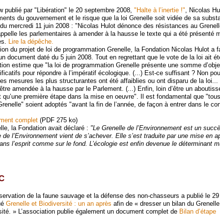
 publié par "Libération" le 20 septembre 2008,
"Halte à l’inertie !"
, Nicolas Hu
ments du gouvernement et le risque que la loi Grenelle soit vidée de sa subst
u mercredi 11 juin 2008 : "Nicolas Hulot dénonce des résistances au Grenell
appelle les parlementaires à amender à la hausse le texte qui a été présenté 
es.
Lire la dépêche.
ion du projet de loi de programmation Grenelle, la Fondation Nicolas Hulot a f
n document daté du 5 juin 2008. Tout en regrettant que le vote de la loi ait é
tion estime que "la loi de programmation Grenelle présente une somme d’objec
icatifs pour répondre à l’impératif écologique. (...) Est-ce suffisant ? Non po
s mesures les plus structurantes ont été affaiblies ou ont disparu de la loi... (
tre amendée à la hausse par le Parlement. (...) Enfin, loin d’être un aboutiss
 qu’une première étape dans la mise en oeuvre". Il est fondamental que "tous
enelle" soient adoptés "avant la fin de l’année, de façon à entrer dans le co
ument complet
(PDF 275 ko)
lle, la Fondation avait déclaré :
"Le Grenelle de l’Environnement est un succ
 de l’Environnement vient de s’achever. Elle s’est traduite par une mise en ap
ans l’esprit comme sur le fond. L’écologie est enfin devenue le déterminant m
C
éservation de la faune sauvage et la défense des non-chasseurs a publié le 2
ué
Grenelle et Biodiversité : un an après
afin de « dresser un bilan du Grenelle
sité. » L’association publie également un document complet de
Bilan d’étape