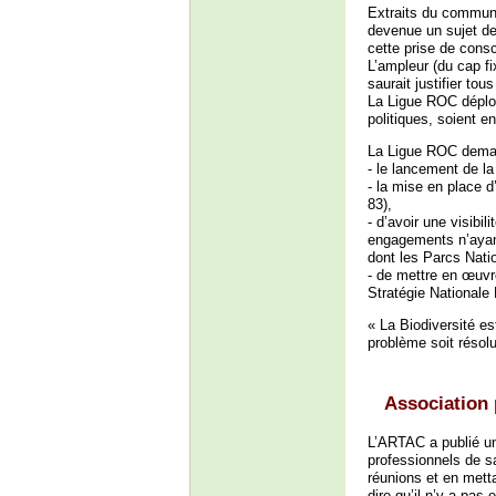
Extraits du communiq
devenue un sujet de 
cette prise de consc
L’ampleur (du cap f
saurait justifier tous
La Ligue ROC déplor
politiques, soient 
La Ligue ROC dema
- le lancement de l
- la mise en place d
83),
- d’avoir une visib
engagements n’ayant
dont les Parcs Natio
- de mettre en œuvr
Stratégie Nationale 
« La Biodiversité est
problème soit résolu
Association
L’ARTAC a publié un
professionnels de s
réunions et en metta
dire qu’il n’y a pas