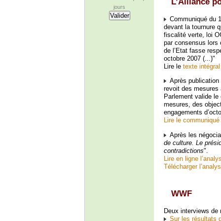
L’Alliance po
jours
Communiqué du 19 
devant la tournure 
fiscalité verte, loi
par consensus lors d
de l’Etat fasse res
octobre 2007 (...)"
Lire le
texte intégr
Après publication d
revoit des mesures à
Parlement valide le 
mesures, des objec
engagements d’octo
Lire le communiqué
Après les négociat
de culture. Le prés
contradictions
".
Lire en ligne l’analy
Télécharger l’analys
WWF
Deux interviews de
Sur les résultats