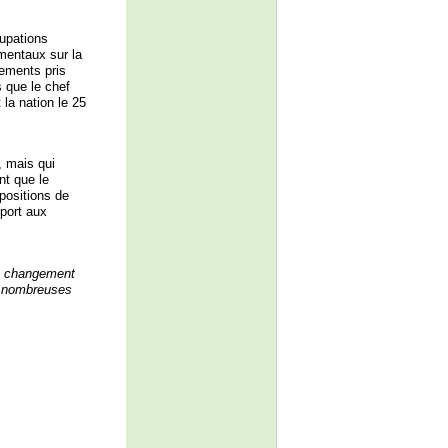
upations
mentaux sur la
gements pris
s que le chef
la nation le 25
, mais qui
nt que le
opositions de
port aux
un changement
e nombreuses