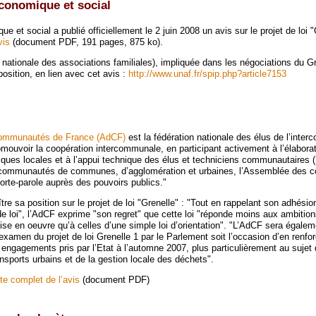
conomique et social
e et social a publié officiellement le 2 juin 2008 un avis sur le projet de loi "
vis
(document PDF, 191 pages, 875 ko).
 nationale des associations familiales), impliquée dans les négociations du Gr
position, en lien avec cet avis :
http://www.unaf.fr/spip.php?article7153
ommunautés de France (AdCF)
est la fédération nationale des élus de l’inter
omouvoir la coopération intercommunale, en participant activement à l’élaborat
tiques locales et à l’appui technique des élus et techniciens communautaires (
de communautés de communes, d’agglomération et urbaines, l’Assemblée des
orte-parole auprès des pouvoirs publics."
tre sa position sur le projet de loi "Grenelle" : "Tout en rappelant son adhésio
e loi", l’AdCF exprime "son regret" que cette loi "réponde moins aux ambition
e en oeuvre qu’à celles d’une simple loi d’orientation". "L’AdCF sera égalem
’examen du projet de loi Grenelle 1 par le Parlement soit l’occasion d’en renfor
 engagements pris par l’Etat à l’automne 2007, plus particulièrement au sujet
nsports urbains et de la gestion locale des déchets".
te complet de l’avis
(document PDF)