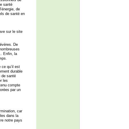
de santé
’énergie, de
nels de santé en
ve sur le site
sévères. De
e nombreuses
 Enfin, la
emps.
ce qu’il est
pement durable
e de santé
r les
 tenu compte
orées par un
rmination, car
bles dans la
uire notre pays