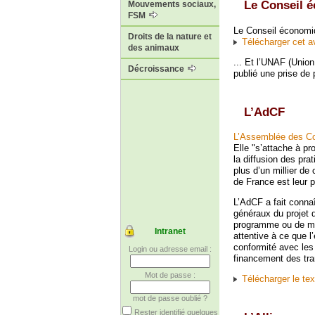
Le Conseil é
Mouvements sociaux,
FSM
Le Conseil économiqu
Droits de la nature et
Télécharger cet a
des animaux
... Et l’UNAF (Union
Décroissance
publié une prise de 
L’AdCF
L’Assemblée des C
Elle "s’attache à pr
la diffusion des pra
plus d’un millier 
de France est leur p
L’AdCF a fait connaî
généraux du projet d
programme ou de mis
Intranet
attentive à ce que l
conformité avec les
Login ou adresse email :
financement des tra
Mot de passe :
Télécharger le tex
mot de passe oublié ?
Rester identifié quelques