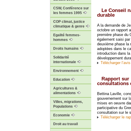
CSW, Conférence sur
Le Conseil 
les femmes 1995
durable
COP climat, justice
A la demande de Je
climatique & genre
octobre un rapport 
première phase du 
Egalité femmes-
également saisi par
hommes
deuxième phase la m
adoptées dans le cad
Droits humains
introduction dans la
Solidarité
développement dura
internationale
Télécharger l’avi
Environnement
Rapport sur 
Education
consultations 
Agricultures &
alimentations
Bettina Laville, con
gouvernement sur la
Villes, migrations,
mises en oeuvre dan
Populations
participative du Gre
consultation sur le 
Economie
Télécharger le ra
Droit au travail