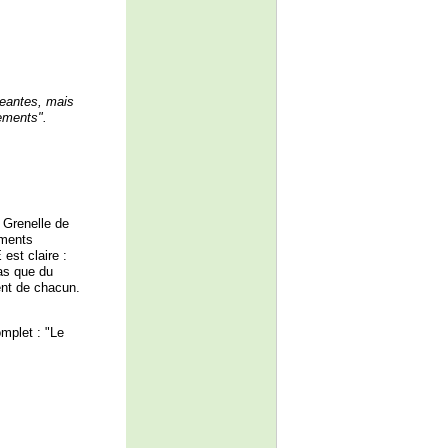
geantes, mais
ements".
 Grenelle de
ements
est claire :
as que du
ent de chacun.
mplet : "Le