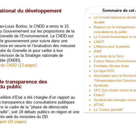
national du développement
Sommaire de cet 
Le Conseil national du déve
durable
an-Louis Borloo, le CNDD a remis le 15
Rapport sur le transparence
au Gouvernement sur les propositions de la
consultations du public
Grenelle de l’Environnement. Le CNDD est
Le Conseil économique et so
 le gouvernement pour suivre dans une
L’AdCF
ise en oeuvre et l’évaluation des mesures
L’Alliance pour la planète
re du Grenelle et pour veiller à leur
WWF
 révision de la Stratégie nationale de
Les Amis de la Terre
ble (SNDD).
France Nature Environneme
s du CNDD (12 pages)
Fondation Nicolas Hulot
La Ligue ROC
Association pour la Recher
Thérapeutique Anti-Cancér
le transparence des
Syndicats
du public
UFC Que choisir contre la t
FNAUT
seillère d’Etat a été chargée d’un rapport au
Syndicat des énergies renou
 transparence des consultations publiques
ATTAC
s le cadre de la "phase de démocratie
Le "Contre-grenelle"
nelle", soit 18 débats publics en région et une
Réseau sortir du nucléaire
site web du ministère du DD.
pport (42 pages)