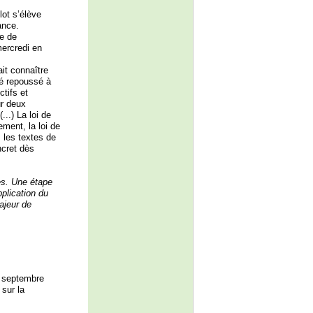
lot s’élève
ance.
e de
mercredi en
ait connaître
té repoussé à
tifs et
ur deux
...) La loi de
ement, la loi de
 les textes de
ncret dès
ès. Une étape
plication du
ajeur de
9 septembre
 sur la