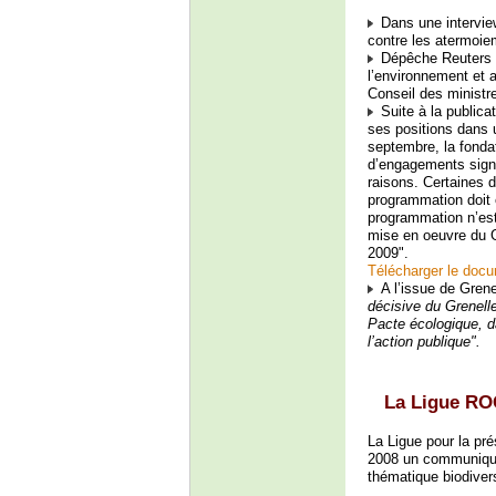
Dans une interview
contre les atermoie
Dépêche Reuters d
l’environnement et 
Conseil des ministr
Suite à la publicat
ses positions dans u
septembre, la fonda
d’engagements signif
raisons. Certaines de
programmation doit ê
programmation n’est
mise en oeuvre du Gr
2009".
Télécharger le doc
A l’issue de Grene
décisive du Grenelle
Pacte écologique, d
l’action publique".
La Ligue RO
La Ligue pour la pr
2008 un communiq
thématique biodiver