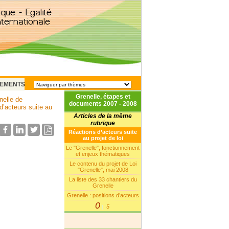
EMENTS
Grenelle, étapes et
nelle de
documents 2007 - 2008
’acteurs suite au
Articles de la même
rubrique
Réactions d’acteurs suite
au projet de loi
Le "Grenelle", fonctionnement
et enjeux thématiques
Le contenu du projet de Loi
"Grenelle", mai 2008
La liste des 33 chantiers du
Grenelle
Grenelle : positions d’acteurs
0
5
|