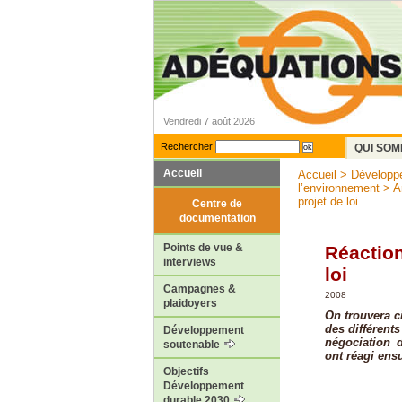
Vendredi 7 août 2026
Rechercher
QUI SOM
Accueil
Accueil
>
Développ
l’environnement
>
A
projet de loi
Centre de
documentation
Points de vue &
Réaction
interviews
loi
Campagnes &
2008
plaidoyers
On trouvera c
des différent
Développement
négociation d
soutenable
ont réagi ensu
Objectifs
Développement
durable 2030