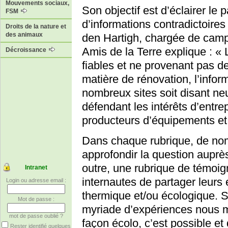
Mouvements sociaux,
Son objectif est d’éclairer le 
FSM
d’informations contradictoires
Droits de la nature et
des animaux
den Hartigh, chargée de cam
Amis de la Terre explique : « 
Décroissance
fiables et ne provenant pas 
matière de rénovation, l’inform
nombreux sites soit disant neu
défendant les intérêts d’entre
producteurs d’équipements et d
Dans chaque rubrique, de nomb
approfondir la question auprè
outre, une rubrique de témoig
Intranet
internautes de partager leurs
Login ou adresse email :
thermique et/ou écologique. S
Mot de passe :
myriade d’expériences nous 
mot de passe oublié ?
façon écolo, c’est possible et 
Rester identifié quelques