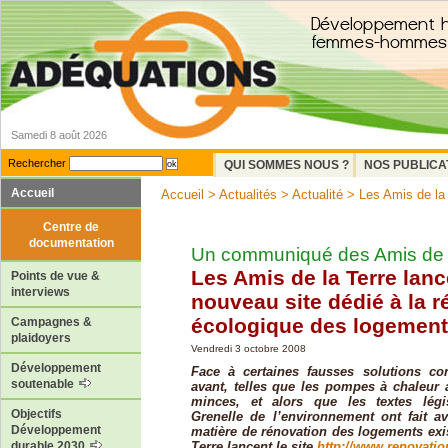
Samedi 8 août 2026
Rechercher
QUI SOMMES NOUS ?
NOS PUBLICA
Accueil
Accueil
>
Actualités
>
Actualité
> Les Amis de la T
Centre de
documentation
Un communiqué des Amis de l
Les Amis de la Terre lan
Points de vue &
interviews
nouveau site dédié à la 
écologique des logemen
Campagnes &
plaidoyers
Vendredi 3 octobre 2008
Développement
Face à certaines fausses solutions c
soutenable
avant, telles que les pompes à chaleur a
minces, et alors que les textes légis
Objectifs
Grenelle de l’environnement ont fait a
Développement
matière de rénovation des logements exis
Terre lancent le site
http://www.renovatio
durable 2030