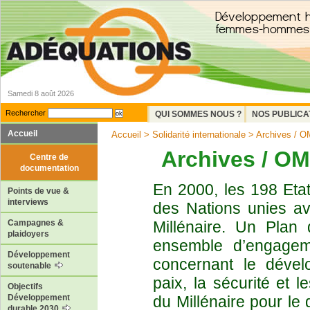
Samedi 8 août 2026
Rechercher
QUI SOMMES NOUS ?
NOS PUBLICA
Accueil
Accueil
>
Solidarité internationale
> Archives / O
Archives / OM
Centre de
documentation
En 2000, les 198 Eta
Points de vue &
interviews
des Nations unies av
Millénaire. Un Plan
Campagnes &
plaidoyers
ensemble d’engageme
Développement
concernant le dével
soutenable
paix, la sécurité et l
Objectifs
du Millénaire pour le
Développement
durable 2030