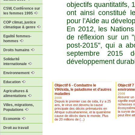
objectifs quantitatifs,
CSW, Conférence sur
ont ainsi constitué l
les femmes 1995
pour l’Aide au dévelo
COP climat, justice
En 2012, les Nations
climatique & genre
de réflexion sur un
Egalité femmes-
hommes
post-2015", qui a ab
Droits humains
septembre 2015 d
Solidarité
développement durable
internationale
Environnement
Education
Objectif 6 - Combattre le
Objectif 7
VIH/sida, le paludisme et d’autres
environne
Agricultures &
maladies
2008
alimentations
Assurer un
2008
signifie exp
Depuis le premier cas de sida, il y a 25
richesses na
Villes, migrations,
ans, le virus est devenu la cause
écosystème
principale des décès prématurés en
Populations
la survie de
Afrique subsaharienne, et la quatrième
peut être att
cause de décès dans le monde. Plus
Economie
de 20 millions de (...)
Droit au travail