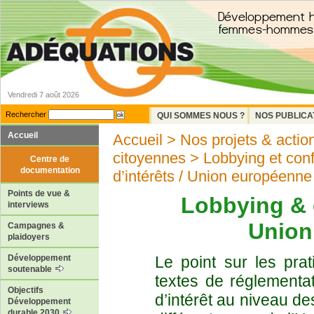
Vendredi 7 août 2026
Rechercher
QUI SOMMES NOUS ?
NOS PUBLICA
Accueil
Accueil
>
Nos projets & actio
citoyennes
>
Lobbying et confli
Centre de
documentation
d’intérêts / Union européenne
Points de vue &
Lobbying & c
interviews
Union
Campagnes &
plaidoyers
Le point sur les prat
Développement
soutenable
textes de réglementat
Objectifs
d’intérêt au niveau de
Développement
durable 2030