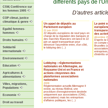
différents pays de l’
CSW, Conférence sur
les femmes 1995
D'autres articl
COP climat, justice
climatique & genre
Un appel de députés au
Le point s
Parlement européen
européenn
Egalité femmes-
transpare
21 juin 2010
hommes
22 députés européens de neuf pays en
des activi
charge de la régulation des banques et
décembre 2
des marchés financiers ont lancé le 22
D’après la
Droits humains
juin un appel transpartisan pour
on compte e
dénoncer l’asymétrie entre, d’un côté,
Bruxelles (
Solidarité
le lobbying des (...)
association
internationale
entreprise
d’intérêts on
Environnement
Lobbying : réglementations
Education
nationales en Allemagne, au
Royaume-Uni et en France et
Agricultures &
actions citoyennes des
plateformes associatives
alimentations
nationales
2009
Villes, migrations,
Réglementation actuelle Allemagne Il
Populations
existe, au niveau fédéral, une
procédure d’enregistrement destinée
uniquement aux associations (ONG,
Economie
associations) mais les entreprises
d’affaires publiques, les (...)
Droit au travail