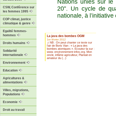
Nations unies sur le
20". Un cycle de qu
CSW, Conférence sur
les femmes 1995
nationale, à l’initiati
COP climat, justice
climatique & genre
Egalité femmes-
hommes
La java des bombes OGM
1er février 2012
♫ NB : On peut chanter ce texte sur
Droits humains
l’air de Boris Vian : « La java des
bombes atomiques ». Ecoutez-la sur :
Solidarité
www. environnement-infos.org. Mon
internationale
oncle, infâme agriculteur, Plantait en
amateur du (...)
Environnement
Education
Agricultures &
alimentations
Villes, migrations,
Populations
Economie
Droit au travail