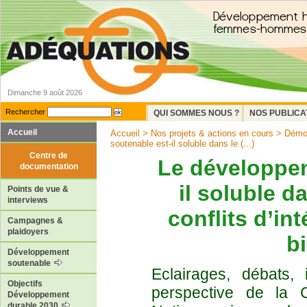
Dimanche 9 août 2026
Rechercher
QUI SOMMES NOUS ?
NOS PUBLICA
Accueil
Accueil
>
Nos projets & actions en cours
>
Démoc
soutenable est-il soluble dans le (...)
Centre de
Le développem
documentation
il soluble d
Points de vue &
interviews
conflits d’int
Campagnes &
plaidoyers
b
Développement
soutenable
Eclairages, débats, 
Objectifs
perspective de la C
Développement
durable 2030