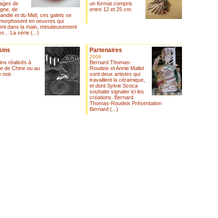
lages de
un format compris
gne, de
entre 12 et 25 cm.
ndie et du Midi, ces galets se
morphosent en oeuvres qui
ent dans la main, minutieusement
s... La série (...)
sins
Partenaires
2008
ns réalisés à
Bernard Thomas-
re de Chine ou au
Roudeix et Annie Mallet
 noir.
sont deux artistes qui
travaillent la céramique,
et dont Sylvie Scoca
souhaite signaler ici les
créations. Bernard
Thomas-Roudeix Présentation
Bernard (...)