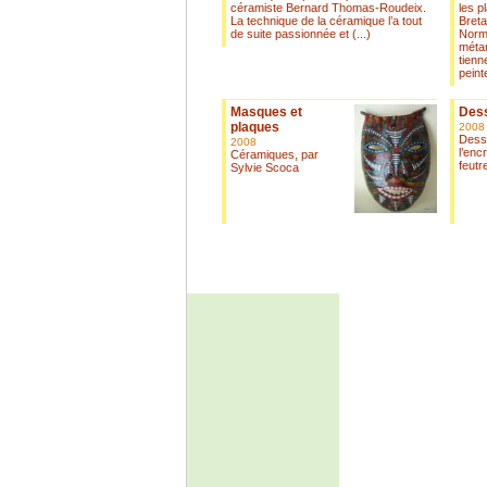
céramiste Bernard Thomas-Roudeix.
les p
La technique de la céramique l’a tout
Breta
de suite passionnée et (...)
Norma
méta
tienn
peinte
Masques et
Des
plaques
2008
Dessi
2008
l’enc
Céramiques, par
feutre
Sylvie Scoca