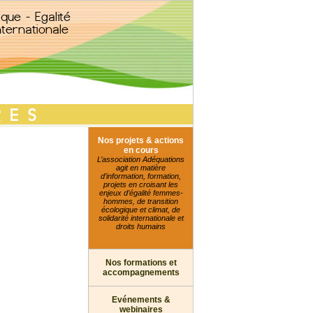
Nos projets & actions
en cours
L’association Adéquations
agit en matière
d’information, formation,
projets en croisant les
enjeux d’égalité femmes-
hommes, de transition
écologique et climat, de
solidarité internationale et
droits humains
Nos formations et
accompagnements
Evénements &
webinaires