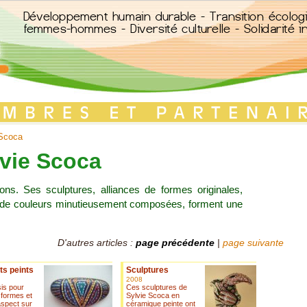
Scoca
vie Scoca
s. Ses sculptures, alliances de formes originales,
 et de couleurs minutieusement composées, forment une
D'autres articles :
page précédente
|
page suivante
ts peints
Sculptures
2008
is pour
Ces sculptures de
 formes et
Sylvie Scoca en
aspect sur
céramique peinte ont