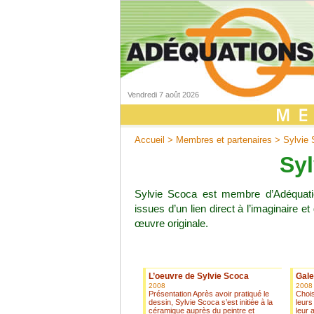
Vendredi 7 août 2026
Accueil
>
Membres et partenaires
> Sylvie 
Syl
Sylvie Scoca est membre d’Adéquation
issues d’un lien direct à l’imaginaire
œuvre originale.
L’oeuvre de Sylvie Scoca
Gale
2008
2008
Présentation Après avoir pratiqué le
Chois
dessin, Sylvie Scoca s’est initiée à la
leurs
céramique auprès du peintre et
leur 