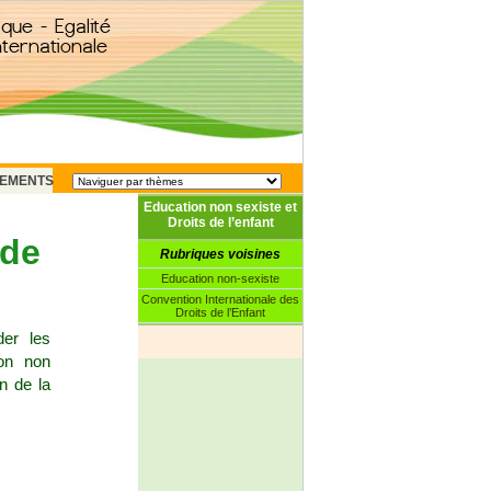
EMENTS
Education non sexiste et
Droits de l’enfant
 de
Rubriques voisines
Education non-sexiste
Convention Internationale des
Droits de l’Enfant
der les
ion non
n de la