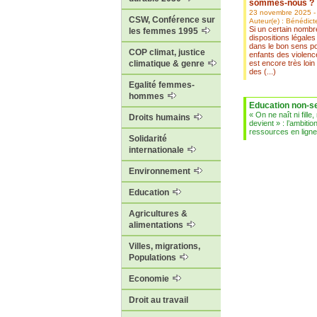
sommes-nous ?
23 novembre 2025 -
CSW, Conférence sur
Auteur(e) : Bénédict
Si un certain nomb
les femmes 1995
dispositions légales
dans le bon sens po
COP climat, justice
enfants des violence
est encore très loin
climatique & genre
des (...)
Egalité femmes-
hommes
Education non-s
« On ne naît ni fille,
Droits humains
devient » : l’ambiti
ressources en ligne 
Solidarité
internationale
Environnement
Education
Agricultures &
alimentations
Villes, migrations,
Populations
Economie
Droit au travail