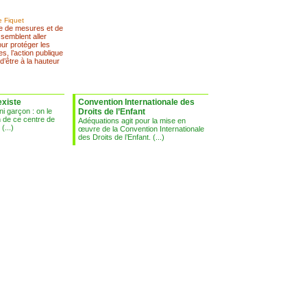
e Fiquet
re de mesures et de
 semblent aller
ur protéger les
s, l’action publique
 d’être à la hauteur
existe
Convention Internationale des
 ni garçon : on le
Droits de l’Enfant
on de ce centre de
Adéquations agit pour la mise en
(...)
œuvre de la Convention Internationale
des Droits de l’Enfant. (...)