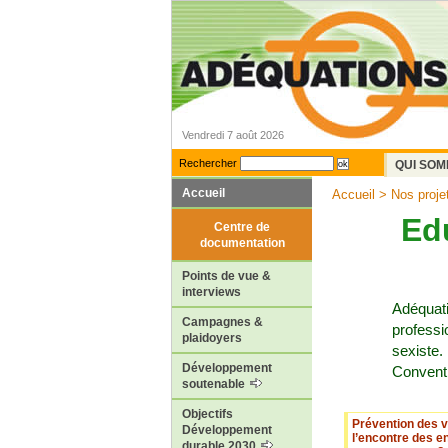
Vendredi 7 août 2026
Rechercher
QUI SOM
Accueil
Accueil
>
Nos proje
Edu
Centre de
documentation
Points de vue &
interviews
Adéquat
Campagnes &
profess
plaidoyers
sexiste.
Développement
Conventi
soutenable
Objectifs
Prévention des v
Développement
l’encontre des en
durable 2030