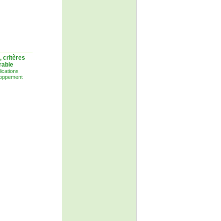
, critères
rable
ications
loppement