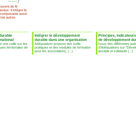
uvent de fil
vaux. Il intègre la
 composante aussi
rois autres
durable
Intégrer le développement
Principes, indicateurs
rnational
durable dans une organisation
de développement du
 une veille sur les
Adéquations propose des outils
Issus des différentes publ
ques territoriales de
pratiques et des modules de formation
d’Adéquations sur "Déve
pour les associations, (...)
durable et solidarité (...)