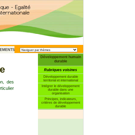
EMENTS
Développement humain
durable
e
Rubriques voisines
Développement durable
territorial et international
on, des
Intégrer le développement
ticulier
durable dans une
organisation
Principes, indicateurs,
critères de développement
durable