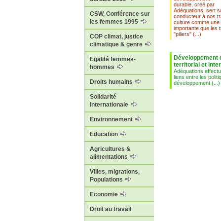
durable, créé par
Adéquations, sert so
CSW, Conférence sur
conducteur à nos tra
les femmes 1995
culture comme une
importante que les t
"piliers" (...)
COP climat, justice
climatique & genre
Développement 
Egalité femmes-
territorial et inte
hommes
Adéquations effectue
liens entre les politi
Droits humains
développement (...)
Solidarité
internationale
Environnement
Education
Agricultures &
alimentations
Villes, migrations,
Populations
Economie
Droit au travail