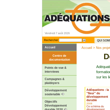
Vendredi 7 août 2026
Rechercher
QUI SOM
Accueil
Accueil
>
Nos proje
D
Centre de
documentation
Adéquat
Points de vue &
formatio
interviews
sur les l
Campagnes &
plaidoyers
Adéquations : la
Développement
"fleur" du
soutenable
développement
durable
Objectifs
2008
Développement
Ce schéma du
développement
durable 2030