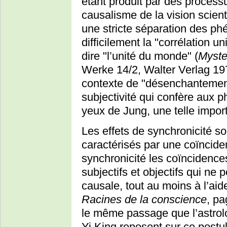
étant produit par des processu
causalisme de la vision scien
une stricte séparation des ph
difficilement la "corrélation u
dire "l’unité du monde" (
Myste
Werke 14/2, Walter Verlag 19
contexte de "désenchantement
subjectivité qui confère aux 
yeux de Jung, une telle impor
Les effets de synchronicité s
caractérisés par une coïncid
synchronicité les coïncidences
subjectifs et objectifs qui ne
causale, tout au moins à l’ai
Racines de la conscience
, pa
le même passage que l’astrolo
Yi King reposent sur ce postu