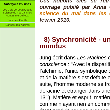
Ces notions clés se ret
Rubriques voisines
ouvrage publié par Anna
Les trois corbeaux, ou la
science du mal dans les 
science du mal dans les
contes merveilleux
février 2010.
Etude sur Goethe
Danses des Kabires
8) Synchronicité - u
mundus
Jung écrit dans
Les Racines d
conscience
: "Avec la disparit
l’alchimie, l’unité symbolique d
et de la matière s’est défaite e
suite, l’homme moderne se tr
déraciné et étranger dans un
131). Matière et esprit, matiè
comme n’ayant rien en commun