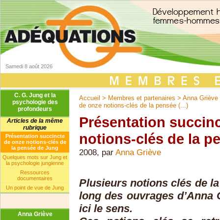
Samedi 8 août 2026
C. G. Jung et la
Accueil
>
Membres et partenaires
>
Anna Griève
psychologie des
de onze notions-clés de la pensée (...)
profondeurs
Présentation succin
Articles de la même
rubrique
notions-clés de la 
Présentation succincte
de onze notions-clés de
la pensée de Jung
2008, par
Anna Griève
Quelques mots sur Jung et
la psychologie jungienne
Ressources
documentaires
Plusieurs notions clés de l
Un point de vue de Jung
long des ouvrages d’Anna Gr
ici le sens.
Anna Griève