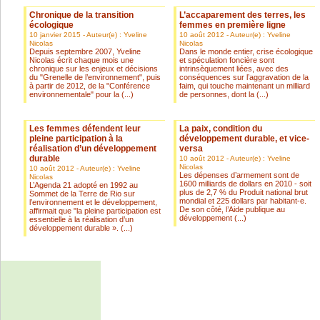
Chronique de la transition
L’accaparement des terres, les
écologique
femmes en première ligne
10 janvier 2015 - Auteur(e) : Yveline
10 août 2012 - Auteur(e) : Yveline
Nicolas
Nicolas
Depuis septembre 2007, Yveline
Dans le monde entier, crise écologique
Nicolas écrit chaque mois une
et spéculation foncière sont
chronique sur les enjeux et décisions
intrinsèquement liées, avec des
du "Grenelle de l’environnement", puis
conséquences sur l’aggravation de la
à partir de 2012, de la "Conférence
faim, qui touche maintenant un milliard
environnementale" pour la (...)
de personnes, dont la (...)
Les femmes défendent leur
La paix, condition du
pleine participation à la
développement durable, et vice-
réalisation d’un développement
versa
durable
10 août 2012 - Auteur(e) : Yveline
Nicolas
10 août 2012 - Auteur(e) : Yveline
Les dépenses d’armement sont de
Nicolas
1600 milliards de dollars en 2010 - soit
L’Agenda 21 adopté en 1992 au
plus de 2,7 % du Produit national brut
Sommet de la Terre de Rio sur
mondial et 225 dollars par habitant-e.
l’environnement et le développement,
De son côté, l’Aide publique au
affirmait que "la pleine participation est
développement (...)
essentielle à la réalisation d’un
développement durable ». (...)