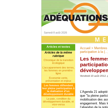
Samedi 8 août 2026
Articles et textes
Accueil
>
Membres e
participation à la (...
Articles de la même
rubrique
Les femmes
Chronique de la transition
écologique
participatio
L’accaparement des terres,
développem
les femmes en première
ligne
Vendredi 10 août 2012, 
Economie verte,
présentation et enjeux
Les femmes défendent
leur pleine participation à
la réalisation d’un
L’Agenda 21 adopté 
développement durable
que "la pleine parti
La paix, condition du
mobilisation des as
développement durable, et
engagement. Mais le
vice-versa
l’abandon de la noti