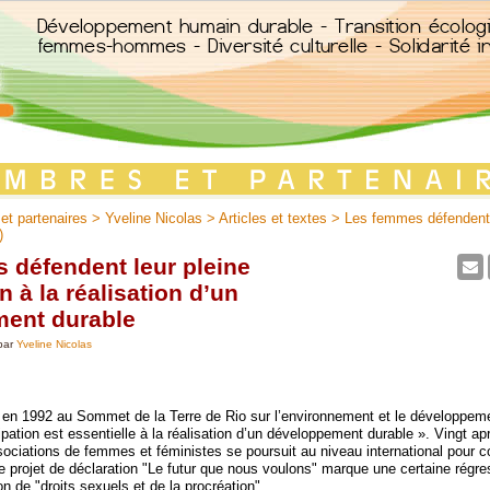
t partenaires
>
Yveline Nicolas
>
Articles et textes
> Les femmes défendent 
)
 défendent leur pleine
n à la réalisation d’un
ent durable
par
Yveline Nicolas
en 1992 au Sommet de la Terre de Rio sur l’environnement et le développemen
cipation est essentielle à la réalisation d’un développement durable ». Vingt apr
sociations de femmes et féministes se poursuit au niveau international pour c
 projet de déclaration "Le futur que nous voulons" marque une certaine régr
on de "droits sexuels et de la procréation".