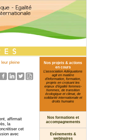
leur pleine
Nos projets & actions
en cours
L’association Adéquations
agit en matière
d’information, formation,
projets en croisant les
enjeux d’égalité femmes-
hommes, de transition
écologique et climat, de
solidarité internationale et
droits humains
Nos formations et
t, affirmait
accompagnements
ès, la
oncrétiser cet
ession avec
Evénements &
webinaires