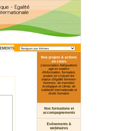
EMENTS
Nos projets & actions
en cours
L’association Adéquations
agit en matière
d’information, formation,
projets en croisant les
enjeux d’égalité femmes-
hommes, de transition
écologique et climat, de
solidarité internationale et
droits humains
Nos formations et
accompagnements
Evénements &
webinaires