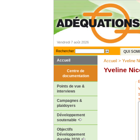
Vendredi 7 août 2026
Rechercher
QUI SOM
Accueil
Accueil
> Yveline N
Yveline Nic
Centre de
documentation
E
Points de vue &
interviews
Campagnes &
plaidoyers
Développement
soutenable
Objectifs
Développement
durable 2030