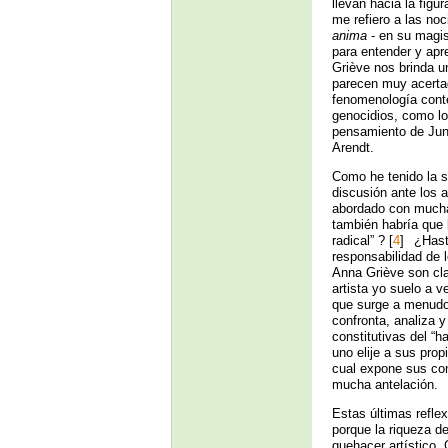
llevan hacia la figu
me refiero a las no
anima
- en su magist
para entender y apre
Griève nos brinda u
parecen muy acertad
fenomenología conte
genocidios, como l
pensamiento de Jun
Arendt.
Como he tenido la su
discusión ante los 
abordado con mucha 
también habría que l
radical” ?
[
4
]
¿Hasta
responsabilidad de 
Anna Griève son cla
artista yo suelo a v
que surge a menudo 
confronta, analiza y
constitutivas del “
uno elije a sus pro
cual expone sus con
mucha antelación.
Estas últimas refle
porque la riqueza d
quehacer artístico. 