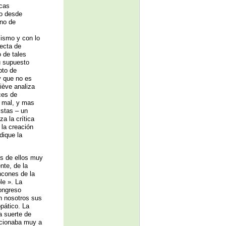
icas
do desde
ano de
zismo y con lo
recta de
o de tales
u supuesto
pto de
y que no es
iève analiza
ces de
l mal, y mas
istas – un
a la crítica
 la creación
dique la
os de ellos muy
nte, de la
incones de la
le ». La
ongreso
n nosotros sus
pático. La
a suerte de
ncionaba muy a