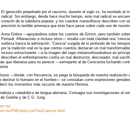
El genocidio perpetrado por el nazismo, durante el siglo xx, ha revelado al 
radical. Sin embargo, desde hace mucho tiempo, este mal radical se encuent
corazón de la sabiduría popular, y los cuentos maravillosos describen con 
precisión la terrible amenaza que éste hace pesar sobre cada uno de nosotr
Anna Griève —apoyándose sobre los cuentos de Grimm, pero también sobre
Perrault, Affanassiev e incluso otros— resalta con toda claridad una “cienci
sutileza fuerza la admiración. “Ciencia” surgida de lo profundo de los tiempo
por la tradición oral en la que ciertos cuentos destacan un mal transformable,
incluso estructurante —a la imagen del sapo metamorfoseándose en príncipe
describen el enfrentamiento contra un mal destructor, descreador, mal sacrifi
s que liberarse para no perecer —semejante al de Cenicienta luchando contr
astra.
losos —donde, con frecuencia, se juega la búsqueda de nuestra realización c
de destruir lo humano en el hombre— se constatan como expresiones geniales
decir los momentos más oscuros de nuestra Historia.
alista y catedrática de lengua alemana. Consagra sus investigaciones al ro
 de Goethe y de C.G. Jung.
com.mx
om.mx/FMLibros-LosTresCuervos.html