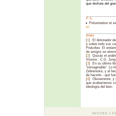
que disfrute del gra
P.-S.
Présentation et ex
ici
Notes
[
1
]
El detonador de
y sobre todo sus ca
Prokofiev. El entier
de amigos se atrevier
[
2
]
Quizás el análi
Visions : C.G. Jun
[
3
]
En su último li
“inimaginable”. Lo 
Zebreniska, y al he
de hacerlo - que fue
[
4
]
Obviamente, y s
que acabaríamos con
ideología del bien.
|
ACCUEIL
C