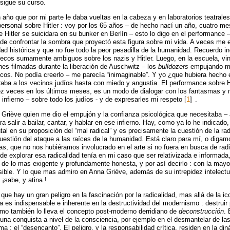
sigue su curso.
año que por mi parte le daba vueltas en la cabeza y en laboratorios teatrales
ersonal sobre Hitler : voy por los 65 años – de hecho nací un año, cuatro me
 Hitler se suicidara en su bunker en Berlín – esto lo digo en el performance 
de confrontar la sombra que proyectó esta figura sobre mi vida. A veces me es
idad histórica y que no fue todo la peor pesadilla de la humanidad. Recuerdo in
 ecos sumamente ambiguos sobre los nazis y Hitler. Luego, en la escuela, vino
es filmadas durante la liberación de Auschwitz – los
bulldozers
empujando m
cos. No podía creerlo – me parecía “inimaginable”. Y yo ¿que hubiera hecho 
raba a los vecinos judíos hasta con miedo y angustia. El performance sobre Hi
ez veces en los últimos meses, es un modo de dialogar con los fantasmas y
 infierno – sobre todo los judíos - y de expresarles mi respeto
[
1
]
.
a Griève quien me dio el empujón y la confianza psicológica que necesitaba –
a salir a bailar, cantar, y hablar en ese infierno. Hay, como ya lo he indicado
l en su proposición del “mal radical” y es precisamente la cuestión de la rad
 cuestión del ataque a las raíces de la humanidad. Está claro para mí, o diga
tas, que no nos hubiéramos involucrado en el arte si no fuera en busca de rad
de explorar esa radicalidad tenía en mi caso que ser relativizada e informada
l de lo mas exigente y profundamente honesta, y por así decirlo : con la may
sible. Y lo que mas admiro en Anna Griève, además de su intrepidez intelectua
 ¡sabe, y atina !
ue hay un gran peligro en la fascinación por la radicalidad, mas allá de la ico
a es indispensable e inherente en la destructividad del modernismo : destruir
omo también lo lleva el concepto post-moderno derridiano de
deconstrucción
. 
una conquista a nivel de la consciencia, por ejemplo en el desmantelar de las
ama : el “desencanto”. El peligro, y la responsabilidad crítica, residen en la di