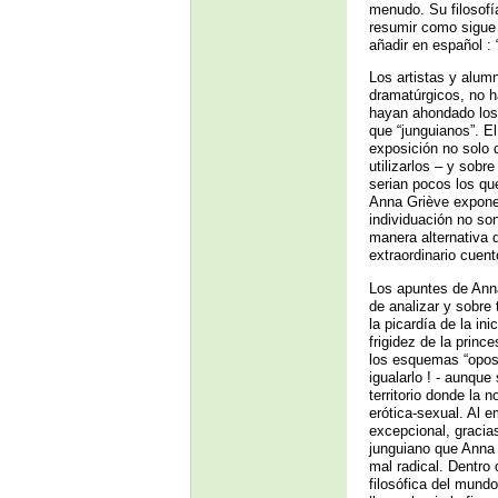
menudo. Su filosofía
resumir como sigue :
añadir en español : 
Los artistas y alum
dramatúrgicos, no 
hayan ahondado los 
que “junguianos”. E
exposición no solo d
utilizarlos – y sobr
serian pocos los qu
Anna Griève expone 
individuación no so
manera alternativa d
extraordinario cuent
Los apuntes de Anna
de analizar y sobre
la picardía de la ini
frigidez de la princ
los esquemas “oposi
igualarlo ! - aunque
territorio donde la 
erótica-sexual. Al e
excepcional, gracia
junguiano que Anna G
mal radical. Dentro
filosófica del mund