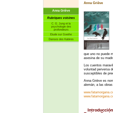
Anna Griève
Anna Griève
Rubriques voisines
C. G. Jung et la
psychologie des
profondeurs
Etude sur Goethe
Danses des Kabires
que uno no puede má
asesina de su madr
Los cuentos maravil
voluntad perversa 
susceptibles de pre
Anna Griève es norm
alemán, a las obras
www.fatamorgana.
www.fatamorgana.c
Introducción