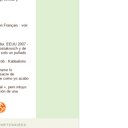
n Français : voir
ador, EEUU 2007 -
hostakovich y de
, solo un puñado
ob : Kabbalistic
rarse lo
asacre de
nte como yo acabo
l », pero intuyo
ción de una
PARTENAIRES