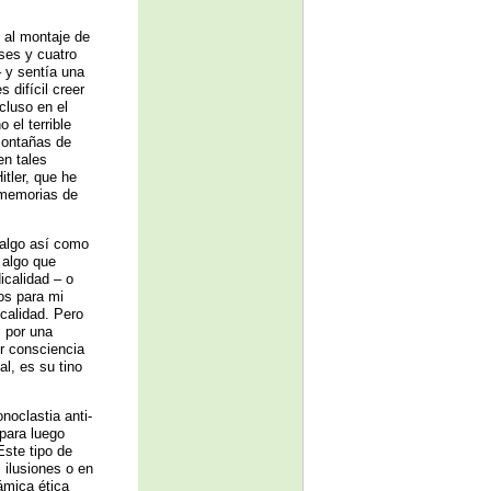
 al montaje de
ses y cuatro
– y sentía una
 difícil creer
cluso en el
 el terrible
ontañas de
en tales
tler, que he
 memorias de
 algo así como
, algo que
icalidad – o
mos para mi
icalidad. Pero
, por una
or consciencia
l, es su tino
noclastia anti-
 para luego
Este tipo de
 ilusiones o en
námica ética