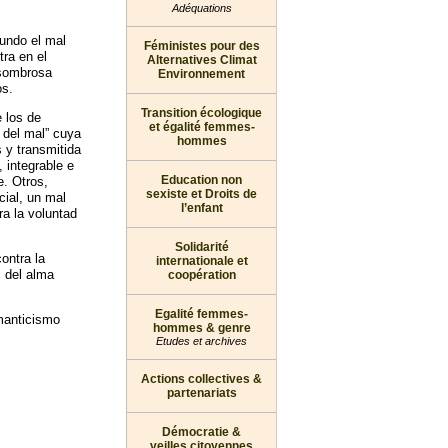
Adéquations
mundo el mal
Féministes pour des
ra en el
Alternatives Climat
asombrosa
Environnement
os.
Transition écologique
 los de
et égalité femmes-
a del mal” cuya
hommes
s y transmitida
 integrable e
Education non
. Otros,
sexiste et Droits de
cial, un mal
l’enfant
a la voluntad
Solidarité
ontra la
internationale et
 del alma
coopération
Egalité femmes-
manticismo
hommes & genre
Etudes et archives
Actions collectives &
partenariats
Démocratie &
veilles citoyennes