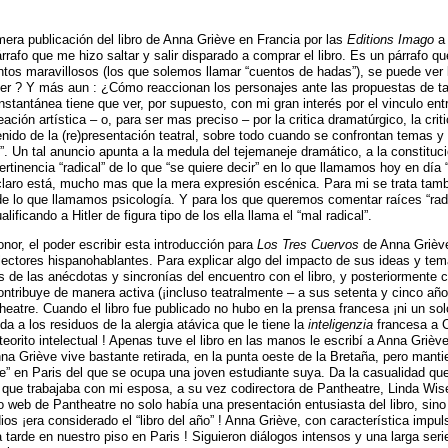
mera publicación del libro de Anna Griève en Francia por las
Editions Imago
a 
rafo que me hizo saltar y salir disparado a comprar el libro. Es un párrafo qu
tos maravillosos (los que solemos llamar “cuentos de hadas”), se puede ver l
ler ? Y más aun : ¿Cómo reaccionan los personajes ante las propuestas de tal
nstantánea tiene que ver, por supuesto, con mi gran interés por el vinculo ent
eación artística – o, para ser mas preciso – por la critica dramatúrgico, la criti
enido de la (re)presentación teatral, sobre todo cuando se confrontan temas y
”. Un tal anuncio apunta a la medula del tejemaneje dramático, a la constituc
pertinencia “radical” de lo que “se quiere decir” en lo que llamamos hoy en día
claro está, mucho mas que la mera expresión escénica. Para mi se trata tamb
 de lo que llamamos psicología. Y para los que queremos comentar raíces “radi
ificando a Hitler de figura tipo de los ella llama el “mal radical”.
nor, el poder escribir esta introducción para
Los Tres Cuervos
de Anna Griève
ectores hispanohablantes. Para explicar algo del impacto de sus ideas y tem
s de las anécdotas y sincronías del encuentro con el libro, y posteriormente 
ontribuye de manera activa (¡incluso teatralmente – a sus setenta y cinco años
heatre. Cuando el libro fue publicado no hubo en la prensa francesa ¡ni un sol
a a los residuos de la alergia atávica que le tiene la
inteligenzia
francesa a 
eorito intelectual ! Apenas tuve el libro en las manos le escribí a Anna Grièv
nna Griève vive bastante retirada, en la punta oeste de la Bretaña, pero mant
re” en Paris del que se ocupa una joven estudiante suya. Da la casualidad qu
 que trabajaba con mi esposa, a su vez codirectora de Pantheatre, Linda Wise
o web de Pantheatre no solo había una presentación entusiasta del libro, sino
dios ¡era considerado el “libro del año” ! Anna Griève, con característica impul
tarde en nuestro piso en Paris ! Siguieron diálogos intensos y una larga seri