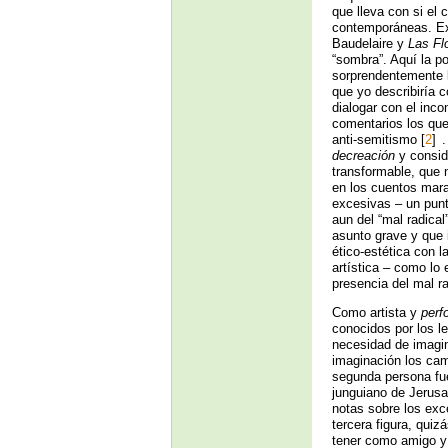
que lleva con si el 
contemporáneas. Exi
Baudelaire y
Las Fl
“sombra”. Aquí la po
sorprendentemente l
que yo describiría 
dialogar con el inco
comentarios los que
anti-semitismo
[
2
]
.
decreación
y consid
transformable, que 
en los cuentos mara
excesivas – un punto
aun del “mal radical
asunto grave y que i
ético-estética con l
artística – como lo 
presencia del mal ra
Como artista y
perf
conocidos por los l
necesidad de imagin
imaginación los cam
segunda persona fue
junguiano de Jerusa
notas sobre los exc
tercera figura, qui
tener como amigo y 