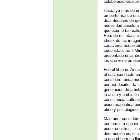
colaboraciones que 
Hacía ya mas de un 
un performance unip
días después de que
necesidad absoluta 
que ocurrió tal real
Perú de mi infancia
shock de las imágen
cadáveres esqueléti
circunstancias ? Mi
presentado unas di
los que vivieron ese
Fue el libro de Ann
el salvoconducto par
considero fundamenta
por así decirlo : la
generación de artis
la ansia y ambición 
consciencia cultura
psicoterapéutica po
ético y psicológico :
Más aún, considero q
conformista que dirí
poder construir – c
destrucción implica 
lo que el barroco ll