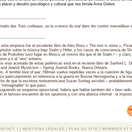
n placer y desafío psicológico y cultural que nos brinda Anna Griève.
traits des
Trois corbeaux, ou la science du mal dans les contes merveilleux
e
 esta empresa fue el excelente libro de Alex Ross « The rest is noise », Pic
pítulos sobre la música bajo Stalin y Hitler, y los casos de consciencia de S
ro de Prokofiev tuvo lugar en Moscú ¡el mismo día que el de Stalin ! – y claro
on a ir al “otro” entierro.
sis mas acertado de estas polémicas está en el reciente libro de Sanford L. Dr
g and Jewish Mysticism – Spring Journal Books, Nueva Orleans.
bro,
A terrible love of war
, Hillman vuelve repetidas veces a la cuestión de figu
hizo particularmente en referencia a la guerra en Bosnia Herzegovina y a la m
cho de que la escritora norteamericana Suzan Sontag escribió – probableme
 “inimaginable” lo que pasó.
iguiendo un esquema oposicional, habría que hablar también del « bien radica
 el famoso encuentro de los opuestos y con una alianza infernal : la imposi
| |
|
|
ONTACT
MENTIONS LÉGALES
PLAN DU SITE
MEMBRES ET 