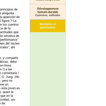
Développement
principios de
humain durable
e pregunta :
Expertises, méthodes
a aparición de
 figura ? La
Membres et
re los cuentos
partenaires
ca de la
 actitudes que
ión emotiva de
 “performance”
ién del núcleo
cales”, ahí
, y compartir
áticas, debo
con Anna
 !) a las
o comentario !
C.G. Jung. ¡No
e, pero mi
iene un
e esta joven es
, quien le
 que en la
sividad, ¡se
e de