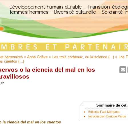
t partenaires
>
Anna Griève
>
Les trois corbeaux, ou la science (...)
> Los T
os cuentos (...)
ervos o la ciencia del mal en los
ravillosos
012
Sommaire de cet 
Editorial Fata Morgana
Introducción Enrique Pardo
 la ciencia del mal en los cuentos