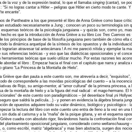
 de la voz y de la expresión teatral, lo que el llamaba
singing
(cantar), se po
 “Si no logras cantar a Hitler – peligras que Hitler en cierto modo te cante. 
“te encante”.
nos de Pantheatre a los que presenté el libro de Anna Griève como base críti
han estudiado necesariamente a Jung ; conocen un poco su terminología sin
esquemas teóricos de la psicología junguiana – y quizás son, como yo, mas 
l hecho es que la introducción de Anna Griève a su libro
Los Tres Cuervos
es 
e los principios de base de la filosofía junguiana pero también de cómo ella 
e todo la dinámica arquetipal de la síntesis de los opuestos y de la individuac
e lograrían atravesar tal antecámara ! A mi me pareció nítida y ejemplar la m
sus referencias teóricas - y eso que las dialécticas oposicionales y el conc
n herramientas teóricas que suelo utilizar mucho. Por estas razones les acon
e abordar el libro : Empezar hacia el final con el capitulo que narra y analiza 
o gitano “La Princesa de la Montaña de Hielo”.
 Griève que dan pauta a este cuento son, me atrevería a decir, “exquisitos”
 todo de corresponderle a las movidas psicológicas del cuento – a la inocenc
ciativas de Rojo, su amigo-mentor, al “amor cultural” de la primera princesa, a l
esa de la montaña de hielo y a la figura del mal radical : el mago-hermano. El
cionales” de este cuento son paradigmáticos – (el desenlace final ¡ni Hollyw
 seguro que saldrá la película…) - y ponen en evidencia la álgebra binaria jun
noción de opuestos adquiere todo su valor dinámico, biológico y psicológico : l
mpezar la lectura del libro con este cuento uno entra de lleno a la vez en una 
s sin duda al carisma y a la “maña” de la psique gitana, y en el esquema opos
riève cuadra con absoluto rigor, llevándonos hasta la confrontación final con 
 del planteamiento oposicional junguiano, considerado como
weltanschauung
–
o, o, como escribí, matriz “algebraica” y mas bien abstracta, surgen dos noci