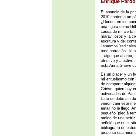
Enrique Pardo
El anuncio de la pri
2010 contenía un pár
¿Dónde, en los cuen
una figura como Hit
causa de mi alerta i
maravillosos y la cr
escritura y del cont
llamamos “radicales
toda narración : la 
– algo que abarca, 
efectivo y afectivo
está Anna Griève cual
Es un placer y un ho
mi entusiasmo con l
de compartir alguna
Griève, quien hoy c
actividades de Pant
Esto se debe sin dud
vieron caer este met
email no le llego. A
pequeño “pied à ter
amiga de una actriz
señaló que en el sit
bibliografía de estu
presento esa misma 