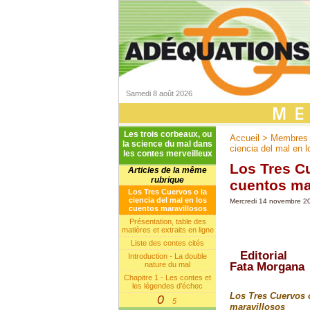
Samedi 8 août 2026
Les trois corbeaux, ou
Accueil
>
Membres e
la science du mal dans
ciencia del mal en l
les contes merveilleux
Los Tres Cu
Articles de la même
rubrique
cuentos ma
Los Tres Cuervos o la
ciencia del mal en los
Mercredi 14 novembre 2
cuentos maravillosos
Présentation, table des
matières et extraits en ligne
Liste des contes cités
Editorial
Introduction - La double
nature du mal
Fata Morgana
Chapitre 1 - Les contes et
les légendes d’échec
Los Tres Cuervos o
0
5
|
maravillosos