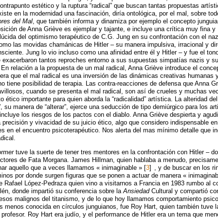
contrapunto estético y la ruptura “radical” que buscan tantas propuestas artíst
ste en la modernidad una fascinación, diría ontológica, por el mal, sobre to
ores del Mal
, que también informa y dinamiza por ejemplo el concepto jungui
sición de Anna Griève es ejemplar y tajante, e incluye una crítica muy fina y
úcida del optimismo terapéutico de C.G. Jung en su confrontación con el na
como las movidas chamánicas de Hitler – su manera impulsiva, irracional y di
nsciente. Jung lo vio incluso como una afinidad entre él y Hitler – y fue el ton
 exacerbaron tantos reproches entorno a sus supuestas simpatías nazis y s
 En relación a la propuesta de un mal radical, Anna Griève introduce el conce
era que el mal radical es una inversión de las dinámicas creativas humanas 
no tiene posibilidad de terapia. Las contra-reacciones de defensa que Anna Gr
villosos, cuando se presenta el mal radical, son así de crueles y muchas ve
 ético importante para quien aborda la “radicalidad” artística. La alteridad de
”, su manera de “alterar”, ejerce una seducción de tipo demiúrgico para los art
ncluye los riesgos de los pactos con el diablo. Anna Griève despierta y agudiz
a precisión y vivacidad de su juicio ético, algo que considero indispensable en
es en el encuentro psicoterapéutico. Nos alerta del mas mínimo detalle que in
dical.
ormer
tuve la suerte de tener tres mentores en la confrontación con Hitler – d
ectores de Fata Morgana. James Hillman, quien hablaba a menudo, precisame
ar aquello que a veces llamamos « inimaginable »
[
3
]
, y de buscar en los r
inos por donde surgen figuras que se ponen a actuar de manera « inimaginab
 Rafael López-Pedraza quien vino a visitarnos a Francia en 1983 rumbo al c
lén, donde impartió su conferencia sobre la
Ansiedad
Cultural y compartió co
esos malignos del titanismo, y de lo que hoy llamamos comportamiento psico
zás menos conocida en círculos junguianos, fue Roy Hart, quien también tuve l
profesor. Roy Hart era judío, y el performance de Hitler era un tema que me