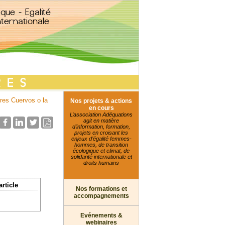
res Cuervos o la
Nos projets & actions
en cours
L’association Adéquations
agit en matière
d’information, formation,
projets en croisant les
enjeux d’égalité femmes-
hommes, de transition
écologique et climat, de
solidarité internationale et
droits humains
article
Nos formations et
accompagnements
Evénements &
webinaires