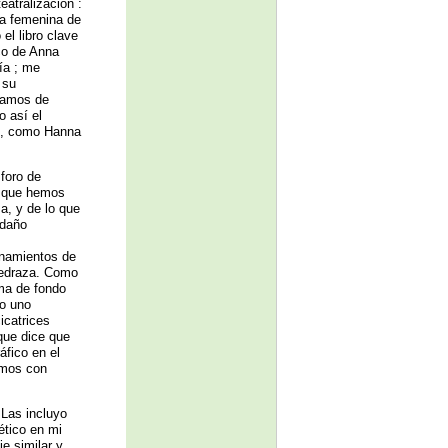
eatralización :
ra femenina de
el libro clave
ico de Anna
ía ; me
 su
icamos de
 así el
no, como Hanna
 foro de
s que hemos
a, y de lo que
“daño
onamientos de
Pedraza. Como
ema de fondo
do uno
icatrices
que dice que
áfico en el
amos con
 Las incluyo
ético en mi
je similar y