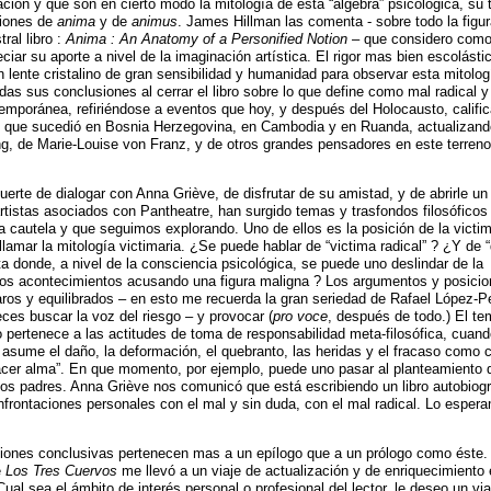
ración y que son en cierto modo la mitología de esta “álgebra” psicológica, su t
ciones de
anima
y de
animus
. James Hillman las comenta - sobre todo la figu
ral libro :
Anima : An Anatomy of a Personified Notion
– que considero como 
ciar su aporte a nivel de la imaginación artística. El rigor mas bien escolást
n lente cristalino de gran sensibilidad y humanidad para observar esta mitolog
as sus conclusiones al cerrar el libro sobre lo que define como mal radical y
mporánea, refiriéndose a eventos que hoy, y después del Holocausto, calif
o que sucedió en Bosnia Herzegovina, en Cambodia y en Ruanda, actualizando
g, de Marie-Louise von Franz, y de otros grandes pensadores en este terre
erte de dialogar con Anna Griève, de disfrutar de su amistad, y de abrirle un
artistas asociados con Pantheatre, han surgido temas y trasfondos filosófico
cautela y que seguimos explorando. Uno de ellos es la posición de la victim
lamar la mitología victimaria. ¿Se puede hablar de “victima radical” ? ¿Y de 
 donde, a nivel de la consciencia psicológica, se puede uno deslindar de la
los acontecimientos acusando una figura maligna ? Los argumentos y posici
ros y equilibrados – en esto me recuerda la gran seriedad de Rafael López-
eces buscar la voz del riesgo – y provocar (
pro voce
, después de todo.) El t
pertenece a las actitudes de toma de responsabilidad meta-filosófica, cuan
 asume el daño, la deformación, el quebranto, las heridas y el fracaso como c
hacer alma”. En que momento, por ejemplo, puede uno pasar al planteamiento 
pios padres. Anna Griève nos comunicó que está escribiendo un libro autobiogr
frontaciones personales con el mal y sin duda, con el mal radical. Lo esper
xiones conclusivas pertenecen mas a un epílogo que a un prólogo como éste.
e
Los Tres Cuervos
me llevó a un viaje de actualización y de enriquecimiento 
Cual sea el ámbito de interés personal o profesional del lector, le deseo un via