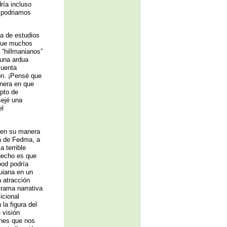
dría incluso
Y podriamos
ca de estudios
 que muchos
“hillmanianos”
una ardua
cuenta
ión. ¡Pensé que
anera en que
epto de
sejé una
el
, en su manera
ia de Fedma, a
a terrible
 hecho es que
ood podría
guiana en un
a atracción
trama narrativa
icional
la figura del
 visión
ones que nos