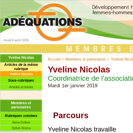
Jeudi 6 août 2026
Yveline Nicolas
Accueil
>
Membres et partenaires
>
Yveline Nico
Articles de la même
Yveline Nicolas
rubrique
Yveline Nicolas
Coordinatrice de l’associat
Sous-rubriques
Mardi 1er janvier 2019
Articles et textes
Membres et
partenaires
Parcours
Rubriques voisines
Anna Griève
Yveline Nicolas travaille
Sylvie Scoca