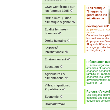
CSW, Conférence sur
Outil pratique
les femmes 1995
"Intégrer le
genre dans les
COP climat, justice
initiatives de
climatique & genre
développement"
Egalité femmes-
22 janvier 2016 - Aut
Nicolas
hommes
Cette brochure péd
les pratiques et tir
Droits humains
du programme Genr
Afrique de l’Ouest, 
témoignages d’actri
Solidarité
terrain, des (...)
internationale
Environnement
Présentation du
Quarante organisat
Education
africaines et frança
engagées pendant t
l’ambitieux Progra
Agricultures &
économie, les femm
alimentations
développement » qui
favoriser (...)
Villes, migrations,
Populations
Retours d’expér
Les trois ans du p
Economie
constitué une occas
oeuvre des démarch
Droit au travail