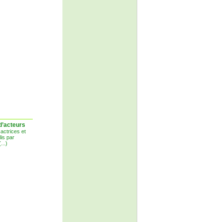
 d’acteurs
actrices et
lis par
...)