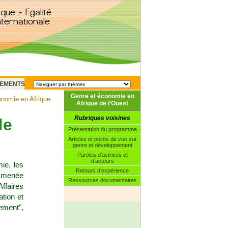
EMENTS
Genre et économie en
nomie en Afrique
Afrique de l’Ouest
Rubriques voisines
de
Présentation du programme
Articles et points de vue sur
genre et développement
Paroles d’actrices et
d’acteurs
ie, les
Retours d’expérience
e menée
Ressources documentaires
ffaires
tion et
ement",