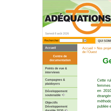
Samedi 8 août 2026
Rechercher
QUI SOM
Accueil
Accueil
>
Nos proje
de l’Ouest
Centre de
Ge
documentation
Points de vue &
interviews
Cette ru
Campagnes &
plaidoyers
femmes a
en 2010
Développement
soutenable
étrangèr
méthodol
Objectifs
publiée 
Développement
durable 2030