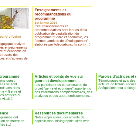
Enseignements et
recommandations du
programme
1er janvier 2016
Ces enseignements et
recommandations sont issues de la
publication de capitalisation du
eur(e) : Yveline
programme "Genre et économie, les
femmes actrices de développement"
agogique analyse
élaborée par Adéquations. Ils sont (...)
e les enseignements
e et économie en
à travers des
ces et d’acteurs de
 programme
Articles et points de vue sur
Paroles d’actrices et
ions ouest
genre et développement
Témoignages et avis des 
ises se sont
acteurs de terrain, recueil
Les participant-es et partenaires du
rois ans dans
Adéquations tout au long (
projet "genre et économie" apportent ici
mme « Genre et
des informations complémentaires, des
es actrices du
analyses et des approfondissements...
 visait à
ience
Ressources documentaires
rogramme ont
Notes explicatives, documents de
ion de mettre en
capitalisation, bibliographie, sites web...
es (...)