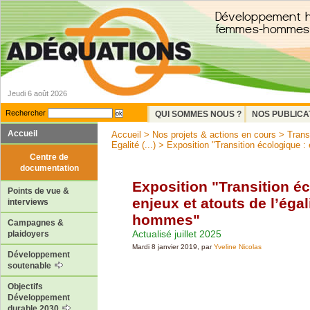
Jeudi 6 août 2026
Rechercher
QUI SOMMES NOUS ?
NOS PUBLICA
Accueil
Accueil
>
Nos projets & actions en cours
>
Transi
Egalité (...)
> Exposition "Transition écologique : e
Centre de
documentation
Exposition "Transition éc
Points de vue &
enjeux et atouts de l’éga
interviews
hommes"
Campagnes &
Actualisé juillet 2025
plaidoyers
Mardi 8 janvier 2019, par
Yveline Nicolas
Développement
soutenable
Objectifs
Développement
durable 2030