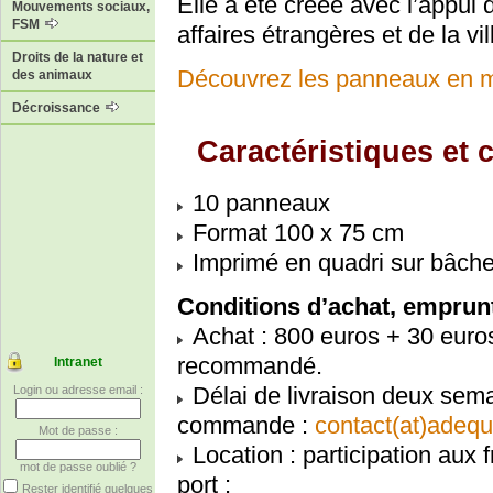
Elle a été créée avec l’appui 
Mouvements sociaux,
FSM
affaires étrangères et de la vil
Droits de la nature et
Découvrez les panneaux en 
des animaux
Décroissance
Caractéristiques et 
10 panneaux
Format 100 x 75 cm
Imprimé en quadri sur bâche 
Conditions d’achat, emprunt
Achat : 800 euros + 30 euros
recommandé.
Intranet
Délai de livraison deux sem
Login ou adresse email :
commande :
contact(at)adequ
Mot de passe :
Location : participation aux f
mot de passe oublié ?
port :
Rester identifié quelques