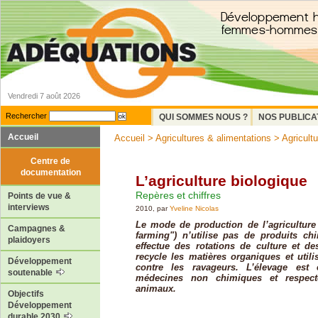
Vendredi 7 août 2026
Rechercher
QUI SOMMES NOUS ?
NOS PUBLICA
Accueil
Accueil
>
Agricultures & alimentations
>
Agricult
Centre de
documentation
L’agriculture biologique
Repères et chiffres
Points de vue &
interviews
2010, par
Yveline Nicolas
Le mode de production de l’agriculture
Campagnes &
farming") n’utilise pas de produits ch
plaidoyers
effectue des rotations de culture et de
recycle les matières organiques et utili
Développement
contre les ravageurs. L’élevage est e
soutenable
médecines non chimiques et respect
animaux.
Objectifs
Développement
durable 2030