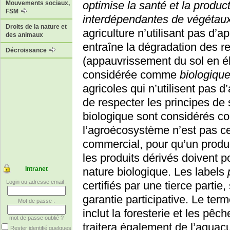
optimise la santé et la produ
Mouvements sociaux,
FSM
interdépendantes de végétaux
Droits de la nature et
agriculture n’utilisant pas d’a
des animaux
entraîne la dégradation des r
Décroissance
(appauvrissement du sol en élé
considérée comme
biologiqu
agricoles qui n’utilisent pas d
de respecter les principes de 
biologique sont considérés 
l’agroécosystème n’est pas ce
commercial, pour qu’un produit s
les produits dérivés doivent po
Intranet
nature biologique. Les labels
Login ou adresse email :
certifiés par une tierce partie
garantie participative. Le ter
Mot de passe :
inclut la foresterie et les pê
mot de passe oublié ?
traitera également de l’aquacul
Rester identifié quelques