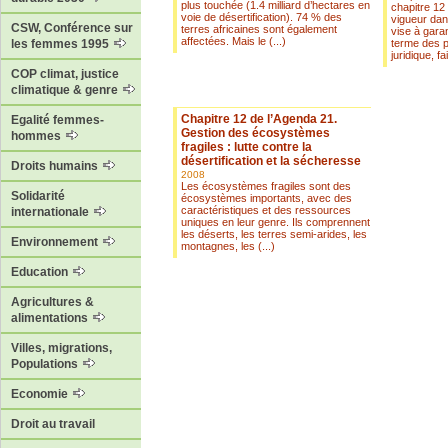
plus touchée (1.4 milliard d’hectares en
chapitre 12
voie de désertification). 74 % des
vigueur da
CSW, Conférence sur
terres africaines sont également
vise à gara
affectées. Mais le (...)
terme des 
les femmes 1995
juridique, fa
COP climat, justice
climatique & genre
Chapitre 12 de l’Agenda 21.
Egalité femmes-
Gestion des écosystèmes
hommes
fragiles : lutte contre la
désertification et la sécheresse
Droits humains
2008
Les écosystèmes fragiles sont des
Solidarité
écosystèmes importants, avec des
caractéristiques et des ressources
internationale
uniques en leur genre. Ils comprennent
les déserts, les terres semi-arides, les
Environnement
montagnes, les (...)
Education
Agricultures &
alimentations
Villes, migrations,
Populations
Economie
Droit au travail