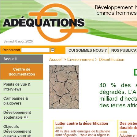
Samedi 8 août 2026
Rechercher
QUI SOMMES NOUS ?
NOS PUBLICA
Accueil
Accueil
>
Environnement
> Désertification
Centre de
documentation
40 % des so
Points de vue &
interviews
dégradés. L’As
milliard d’hec
Campagnes &
plaidoyers
des terres afr
Développement
soutenable
Lutter contre la désertification
Des piste
Objectifs
durable d
2008
40 % des sols émergés de la planète
Développement
2008
sont dégradés. L’Asie est la région la
Adoptée en 
durable 2030