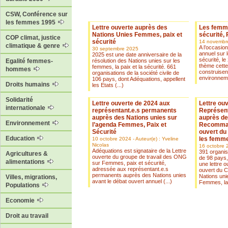
CSW, Conférence sur
les femmes 1995
Lettre ouverte auprès des
Les femmes
Nations Unies Femmes, paix et
sécurité,
COP climat, justice
sécurité
14 novembr
climatique & genre
A l’occasio
30 septembre 2025
annuel sur l
2025 est une date anniversaire de la
sécurité, le
résolution des Nations unies sur les
Egalité femmes-
thème cett
femmes, la paix et la sécurité. 661
hommes
construisen
organisations de la société civile de
environneme
106 pays, dont Adéquations, appellent
Droits humains
les Etats (...)
Solidarité
Lettre ouverte de 2024 aux
Lettre ou
internationale
représentant.e.s permanents
Représen
auprès des Nations unies sur
auprès de
Environnement
l’agenda Femmes, Paix et
Recomman
Sécurité
ouvert du
Education
les femmes
10 octobre 2024 - Auteur(e) : Yveline
Nicolas
16 octobre 
Adéquations est signataire de la Lettre
391 organisa
Agricultures &
ouverte du groupe de travail des ONG
de 98 pays,
alimentations
sur Femmes, paix et sécurité,
une lettre o
adressée aux représentant.e.s
ouvert du C
permanents auprès des Nations unies
Nations uni
Villes, migrations,
avant le débat ouvert annuel (...)
Femmes, la p
Populations
Economie
Droit au travail