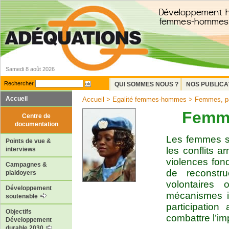
Samedi 8 août 2026
Rechercher
QUI SOMMES NOUS ?
NOS PUBLICA
Accueil
Accueil
>
Egalité femmes-hommes
> Femmes, pai
Femme
Centre de
documentation
Les femmes so
Points de vue &
les conflits a
interviews
violences fond
Campagnes &
de reconstr
plaidoyers
volontaires
Développement
mécanismes in
soutenable
participatio
Objectifs
combattre l’im
Développement
durable 2030