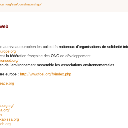
w.un.org/esa/coordination/ngo/
 web
au niveau européen les collectifs nationaux d’organisations de solidarité int
europe.org
est la fédération française des ONG de développement
tionsud.org/
n de l’environnement rassemble les associations environnementales
rre europe :
http://www.foei.org/fr/index.php
peace.org
e.org.sg/
a.org/
n
kabissa.org
web.org