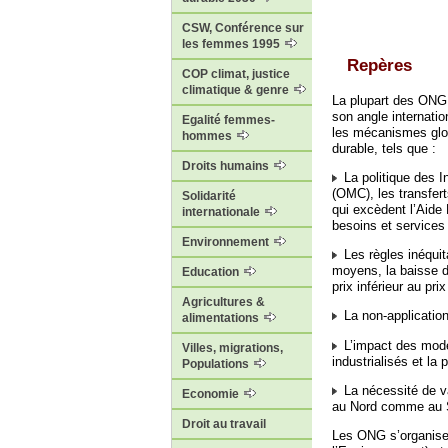
CSW, Conférence sur
les femmes 1995
Repères
COP climat, justice
climatique & genre
La plupart des ONG
son angle internatio
Egalité femmes-
les mécanismes glo
hommes
durable, tels que :
Droits humains
La politique des I
(OMC), les transfert
Solidarité
qui excèdent l’Aide
internationale
besoins et services 
Environnement
Les règles inéqui
moyens, la baisse d
Education
prix inférieur au prix
Agricultures &
La non-application
alimentations
L’impact des mode
Villes, migrations,
industrialisés et la 
Populations
La nécessité de val
Economie
au Nord comme au 
Droit au travail
Les ONG s’organise