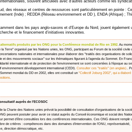
 internationales, souvent articulées avec d’autres acteurs comme les syndicat
d, des réseaux et centres de ressources sont particulièrement en pointe : Ce
nement (Inde) ; REDDA (Réseau environnement et DD ), ENDA (Afrique) ; Thi
tamment dans les pays anglo-saxons et d’Europe du Nord, jouent également u
cherche et le financement d’initiatives innovantes.
s alternatifs produits par les ONG pour la Conférence mondial de Rio en 1992
. Au mome
la Terre" organisé par les Nations unies, les ONG, participant au Forum de la société civile 
oncertations nationales et internationales pour élaborer des "traités des organisations de solid
ale et des mouvements sociaux" sur les thématiques figurant à l’agenda du Sommet. En Fran
darité internationale et de protection de l’environnement se sont concertées à l’époque au se
tif environnement développement international (CEDI).
Consulter ces "traités" (en anglais).
. P
Sommet mondial du DD en 2002, elles ont constitué un
"Collectif Joburg 2002", qui a élaboré
ositions
.
consultatif auprès de l’ECOSOC
 de la Charte des Nations unies prévoit la possibilité de consultation d’organisations de la soci
 ONG peuvent postuler pour avoir ce statut auprès du Conseil économique et social des Nati
leur permet d’être consultées lors des conférences internationales. Ces ONG doivent remplir 
bre de critères : compétences dans des domaines d’intervention de l’ONU, représentativité,
e, direction démocratique, etc.