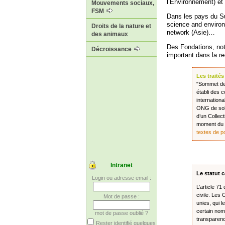
l’Environnement) et
Mouvements sociaux,
FSM
Dans les pays du Su
science and environ
Droits de la nature et
network (Asie)…
des animaux
Des Fondations, no
Décroissance
important dans la re
Les traité
"Sommet de 
établi des c
internation
ONG de soli
d’un Collec
moment du 
textes de p
Intranet
Le statut 
Login ou adresse email :
L’article 71
civile. Les
Mot de passe :
unies, qui 
certain nom
mot de passe oublié ?
transparenc
Rester identifié quelques