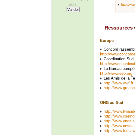
jours
http://ww
Ressources
Europe
Concord rassemble 
http://www.concord
Coordination Sud 
http://www.coordina
Le Bureau europée
http://www.eeb.org
Les Amis de la Te
http://www.wwf.fr
http://www.green
ONG au Sud
http://www.twnsid
http://www.cseindi
http://www.enda.s
http://www.nesda.
http://www.focus