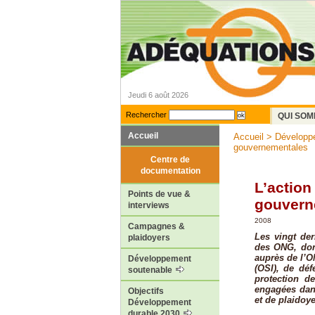
Jeudi 6 août 2026
Rechercher
QUI SOM
Accueil
Accueil
>
Développ
gouvernementales
Centre de
documentation
L’action
Points de vue &
gouvern
interviews
2008
Campagnes &
Les vingt de
plaidoyers
des ONG, dont
auprès de l’O
Développement
(OSI), de déf
soutenable
protection d
engagées dans
Objectifs
et de plaido
Développement
durable 2030