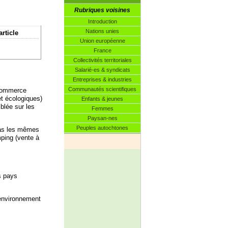
Rubriques voisines
Introduction
Nations unies
article
Union européenne
France
Collectivités territoriales
Salarié-es & syndicats
Entreprises & industries
Communautés scientifiques
 Commerce
et écologiques)
Enfants & jeunes
blée sur les
Femmes
Paysan-nes
Peuples autochtones
pas les mêmes
mping (vente à
s pays
l’environnement