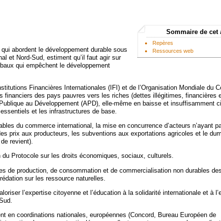
Sommaire de cet 
Repères
 qui abordent le développement durable sous
Ressources web
nal et Nord-Sud, estiment qu’il faut agir sur
baux qui empêchent le développement
nstitutions Financières Internationales (IFI) et de l’Organisation Mondiale du
s financiers des pays pauvres vers les riches (dettes illégitimes, financières 
 Publique au Développement (APD), elle-même en baisse et insuffisamment ci
essentiels et les infrastructures de base.
tables du commerce international, la mise en concurrence d’acteurs n’ayant 
es prix aux producteurs, les subventions aux exportations agricoles et le du
 de revient).
 du Protocole sur les droits économiques, sociaux, culturels.
s de production, de consommation et de commercialisation non durables de
prédation sur les ressource naturelles.
oriser l’expertise citoyenne et l’éducation à la solidarité internationale et à 
Sud.
nt en coordinations nationales, européennes (Concord, Bureau Européen de