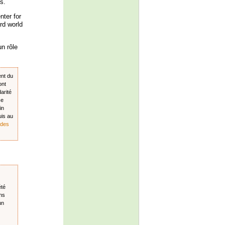
s.
nter for
rd world
n rôle
nt du
ont
arité
ce
in
uis au
 des
été
ons
un