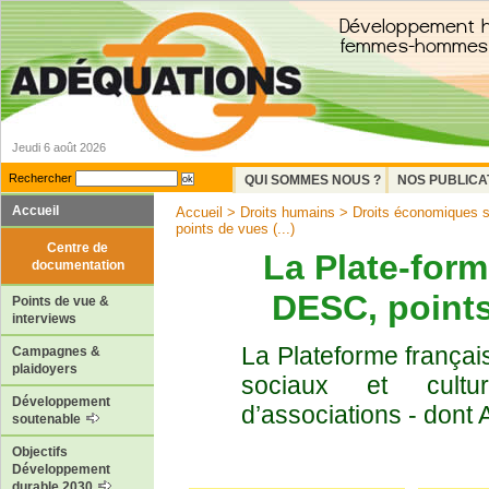
Jeudi 6 août 2026
Rechercher
QUI SOMMES NOUS ?
NOS PUBLICA
Accueil
Accueil
>
Droits humains
>
Droits économiques so
points de vues (...)
Centre de
La Plate-form
documentation
DESC, points
Points de vue &
interviews
La Plateforme françai
Campagnes &
plaidoyers
sociaux et cultu
Développement
d’associations - dont 
soutenable
Objectifs
Développement
durable 2030