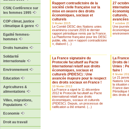
Rapport contradictoire de la
27 octobr
société civile française sur la
internatio
CSW, Conférence sur
mise en oeuvre des droits
économiqu
les femmes 1995
économiques, sociaux et
culturels,
culturels
avancées
COP climat, justice
3 février 2015
7 octobre 2
climatique & genre
Le Comité DESC des Nations unies
Une journé
examinera courant 2015 le dernier
économique,
rapport périodique remis par la France.
environneme
Egalité femmes-
La Plateforme française pour les DESC
hommes
publie, elle, son « rapport contradictoire
», élaboré (...)
Droits humains
Solidarité
La France signataire du
La France
internationale
Protocole facultatif au Pacte
Droits de
international relatif aux droits
Unies : P
Environnement
économiques, sociaux et
faire !
culturels (PIDESC) : Une
8 février 20
Le 21 janvi
avancée majeure pour le respect
Education
Nations Uni
des droits sociaux en France !
la situatio
10 février 2013
Agricultures &
France dan
La France a signé le 11 décembre
Périodique 
alimentations
2012 le Protocole facultatif au Pacte
des droits d
international relatif aux droits
économiques, sociaux et culturels
Villes, migrations,
(PIDESC). Depuis, un processus de
Populations
ratification a été entamé. (...)
Economie
Droit au travail