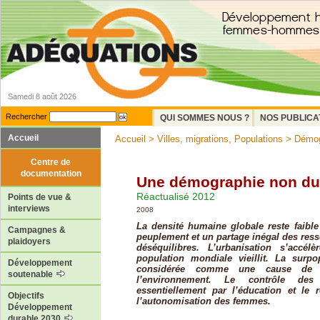
Samedi 8 août 2026
Rechercher
QUI SOMMES NOUS ?
NOS PUBLICA
Accueil
Accueil
>
Villes, migrations, Populations
>
Démog
Centre de
documentation
Une démographie non du
Réactualisé 2012
Points de vue &
interviews
2008
La densité humaine globale reste faible
Campagnes &
peuplement et un partage inégal des ress
plaidoyers
déséquilibres. L’urbanisation s’accél
population mondiale vieillit. La surpo
Développement
considérée comme une cause de 
soutenable
l’environnement. Le contrôle des
essentiellement par l’éducation et le 
Objectifs
l’autonomisation des femmes.
Développement
durable 2030