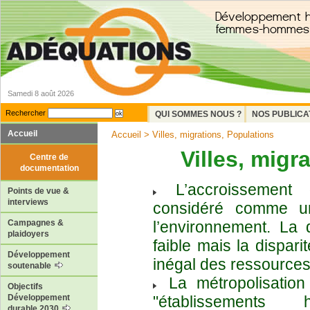
Samedi 8 août 2026
Rechercher
QUI SOMMES NOUS ?
NOS PUBLICA
Accueil
Accueil
> Villes, migrations, Populations
Villes, migr
Centre de
documentation
L’accroissement 
Points de vue &
interviews
considéré comme un
l’environnement. La 
Campagnes &
plaidoyers
faible mais la dispar
Développement
inégal des ressources
soutenable
La métropolisation
Objectifs
"établissements
Développement
durable 2030