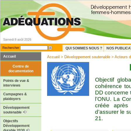
Samedi 8 août 2026
Rechercher
QUI SOMMES NOUS ?
NOS PUBLICA
Accueil
Accueil
>
Développement soutenable
>
Acteurs 
Centre de
documentation
Objectif glob
Points de vue &
cohérence to
interviews
DD concerne 
Campagnes &
l’ONU. La Co
plaidoyers
créée après
Développement
d’assurer le s
soutenable
21.
Objectifs
Développement
durable 2030