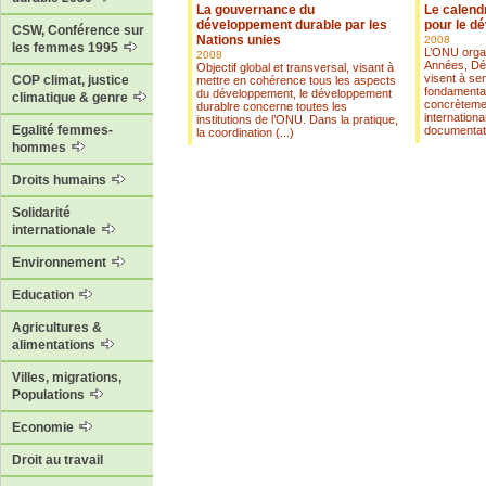
La gouvernance du
Le calend
développement durable par les
pour le d
CSW, Conférence sur
Nations unies
2008
les femmes 1995
L’ONU orga
2008
Années, Dé
Objectif global et transversal, visant à
visent à sen
COP climat, justice
mettre en cohérence tous les aspects
fondamentau
du développement, le développement
climatique & genre
concrèteme
durablre concerne toutes les
internationa
institutions de l’ONU. Dans la pratique,
Egalité femmes-
documentatio
la coordination (...)
hommes
Droits humains
Solidarité
internationale
Environnement
Education
Agricultures &
alimentations
Villes, migrations,
Populations
Economie
Droit au travail