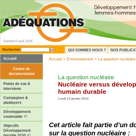
Samedi 8 août 2026
Rechercher
QUI SOMMES NOUS ?
NOS PUBLICA
Accueil
Accueil
>
Environnement
>
La question nucléaire
Centre de
documentation
La question nucléaire
Nucléaire versus dévelo
Points de vue &
interviews
humain durable
Campagnes &
Lundi 13 janvier 2014
plaidoyers
Développement
soutenable
Cet article fait partie d’un d
Objectifs
Développement
sur la question nucléaire :
durable 2030