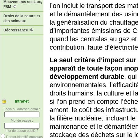
Mouvements sociaux,
l’on inclut le transport des ma
FSM
et le démantèlement des usin
Droits de la nature et
la généralisation du chauffage 
des animaux
d’importantes émissions de C0
Décroissance
quand les centrales au gaz et
contribution, faute d’électricit
Le seul critère d’impact sur
apparaît de toute façon inop
développement durable
, qu
environnementales, l’efficacit
droits humains, la culture et
si l’on prend en compte l’éch
Intranet
amont, le coût des infrastruc
Login ou adresse email :
la filière nucléaire, incluant l
Mot de passe :
maintenance et le démantèleme
mot de passe oublié ?
stockage des déchets sur le l
Rester identifié quelques