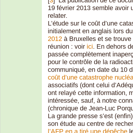
[
3
]
La publication de ce docum
19 février 2013 semble avoir u
relater.
L’étude sur le coût d’une cat
initialement en anglais lors d
2012
à Bruxelles et se trouve t
réunion : voir
ici
. En dehors de
passée complètement inaperçu
pour le contrôle de la radioact
communiqué, en date du 10 
coût d’une catastrophe nucléa
associatifs (dont celui d’Adé
ont relayé cette information, 
intéressée, sauf, à notre co
(chronique de Jean-Luc Porqu
La grande presse s’est (enfin)
son étude au centre de reche
l’AFP en a tiré une dépêche
le