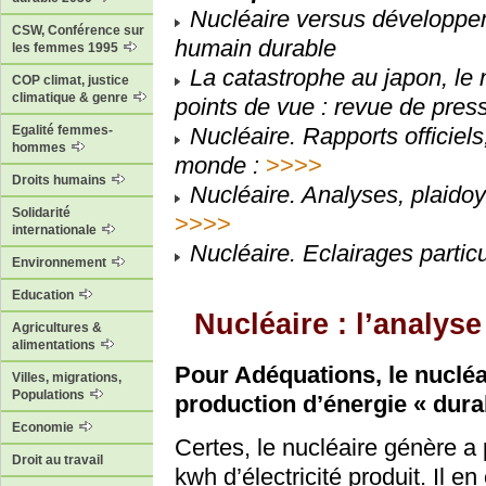
Nucléaire versus développ
CSW, Conférence sur
humain durable
les femmes 1995
La catastrophe au japon, le 
COP climat, justice
climatique & genre
points de vue : revue de press
Nucléaire. Rapports officiel
Egalité femmes-
hommes
monde :
>>>>
Droits humains
Nucléaire. Analyses, plaidoye
Solidarité
>>>>
internationale
Nucléaire. Eclairages parti
Environnement
Education
Nucléaire : l’analys
Agricultures &
alimentations
Pour Adéquations, le nuclé
Villes, migrations,
Populations
production d’énergie « dura
Economie
Certes, le nucléaire génère a 
Droit au travail
kwh d’électricité produit. Il e