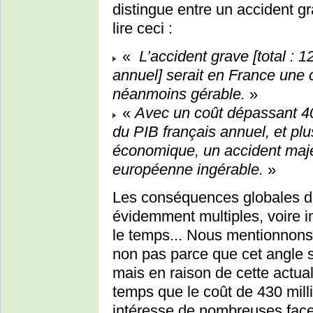
distingue entre un accident g
lire ceci :
«
L’accident grave [total : 
annuel] serait en France une 
néanmoins gérable.
»
«
Avec un coût dépassant 400
du PIB français annuel, et pl
économique, un accident maje
européenne ingérable.
»
Les conséquences globales d’
évidemment multiples, voire 
le temps... Nous mentionnons
non pas parce que cet angle ser
mais en raison de cette actua
temps que le coût de 430 mill
intéresse de nombreuses facet