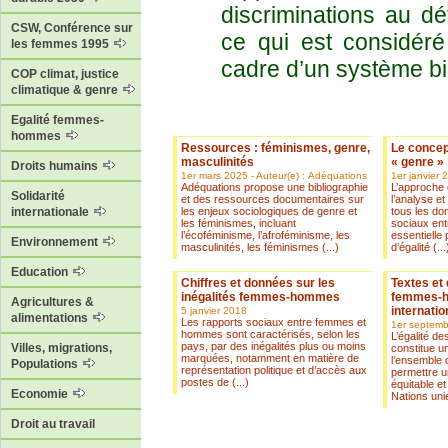
discriminations au d
CSW, Conférence sur
ce qui est considér
les femmes 1995
cadre d’un système bi
COP climat, justice
climatique & genre
Egalité femmes-
hommes
Ressources : féminismes, genre,
Le concep
masculinités
« genre »
Droits humains
1er mars 2025 - Auteur(e) : Adéquations
1er janvier 
Adéquations propose une bibliographie
L’approche 
Solidarité
et des ressources documentaires sur
l’analyse e
les enjeux sociologiques de genre et
tous les do
internationale
les féminismes, incluant
sociaux en
l’écoféminisme, l’afroféminisme, les
essentielle 
Environnement
masculinités, les féminismes (...)
d’égalité (...
Education
Chiffres et données sur les
Textes et 
inégalités femmes-hommes
femmes-h
Agricultures &
internatio
5 janvier 2018
alimentations
Les rapports sociaux entre femmes et
1er septem
hommes sont caractérisés, selon les
L’égalité 
pays, par des inégalités plus ou moins
Villes, migrations,
constitue u
marquées, notamment en matière de
l’ensemble 
Populations
représentation politique et d’accès aux
permettre 
postes de (...)
équitable e
Economie
Nations unies
Droit au travail