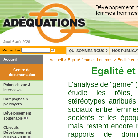
Jeudi 6 août 2026
Rechercher
QUI SOMMES NOUS ?
NOS PUBLICA
Accueil
Accueil
>
Egalité femmes-hommes
> Egalité et 
Egalité e
Centre de
documentation
L’analyse de "genre" (
Points de vue &
interviews
étudie les rôles, 
stéréotypes attribué
Campagnes &
plaidoyers
sociaux entre femme
Développement
sociétés et les épo
soutenable
mais restent encore 
Objectifs
rapports de domin
Développement
durable 2030