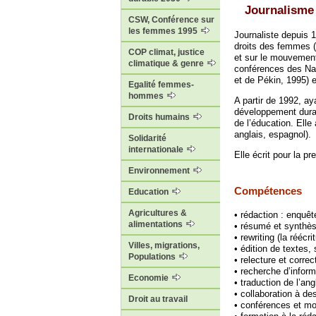
Journalisme
CSW, Conférence sur
les femmes 1995
Journaliste depuis 1
droits des femmes 
COP climat, justice
et sur le mouvement
climatique & genre
conférences des Nat
et de Pékin, 1995) e
Egalité femmes-
hommes
A partir de 1992, ay
développement durab
Droits humains
de l’éducation. Elle
anglais, espagnol).
Solidarité
internationale
Elle écrit pour la p
Environnement
Compétences
Education
Agricultures &
• rédaction : enquêt
alimentations
• résumé et synthès
• rewriting (la réécr
Villes, migrations,
• édition de textes, 
Populations
• relecture et corre
• recherche d’informa
Economie
• traduction de l’ang
• collaboration à de
Droit au travail
• conférences et mo