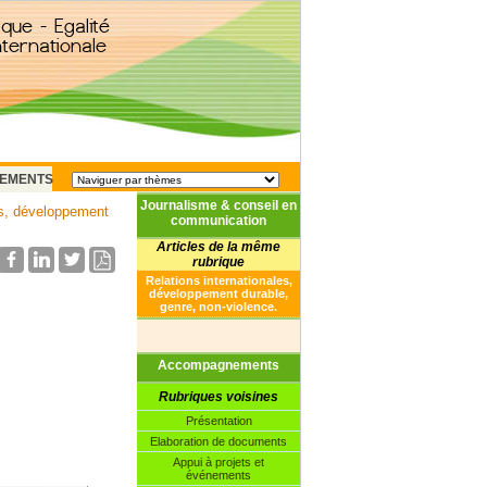
EMENTS
Journalisme & conseil en
es, développement
communication
Articles de la même
rubrique
Relations internationales,
développement durable,
genre, non-violence.
Accompagnements
Rubriques voisines
Présentation
Elaboration de documents
Appui à projets et
événements