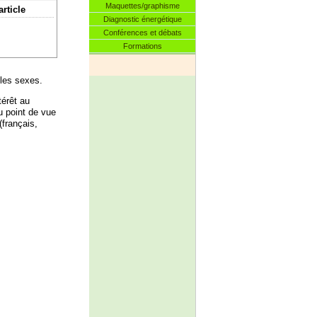
Maquettes/graphisme
article
Diagnostic énergétique
Conférences et débats
Formations
 les sexes.
térêt au
u point de vue
(français,