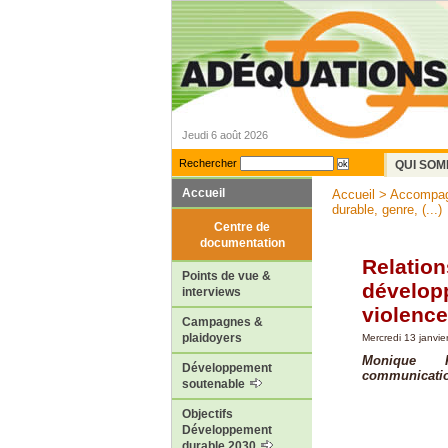
Jeudi 6 août 2026
Rechercher
QUI SOM
Accueil
Accueil
>
Accompa
durable, genre, (...)
Centre de
documentation
Relation
Points de vue &
dévelop
interviews
violence
Campagnes &
plaidoyers
Mercredi 13 janvie
Monique Pe
Développement
communicatio
soutenable
Objectifs
Développement
durable 2030