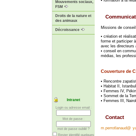
• formation à la réd
Mouvements sociaux,
FSM
Droits de la nature et
Communicat
des animaux
Missions de conseil
Décroissance
• création et réalisa
forme et participer 
avec les directeurs 
• conseil en commun
médias, les professi
Couverture de C
• Rencontre zapatis
• Habitat II, Istanbu
• Femmes IV, Pékin
• Sommet de la Terr
Intranet
• Femmes III, Nairo
Login ou adresse email :
Contact
Mot de passe :
m.perrotlanaud
@
y
mot de passe oublié ?
Rester identifié quelques