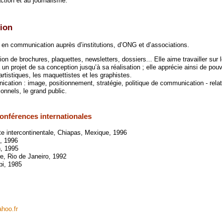
action et au journalisme.
ion
 en communication auprès d’institutions, d’ONG et d’associations.
tion de brochures, plaquettes, newsletters, dossiers... Elle aime travailler sur l
à un projet de sa conception jusqu’à sa réalisation ; elle apprécie ainsi de pouv
artistiques, les maquettistes et les graphistes.
ication : image, positionnement, stratégie, politique de communication - rela
onnels, le grand public.
onférences internationales
te intercontinentale, Chiapas, Mexique, 1996
l, 1996
, 1995
e, Rio de Janeiro, 1992
bi, 1985
ahoo.fr