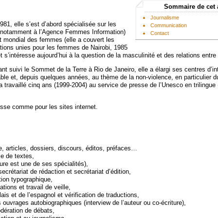
Sommaire de cet 
Journalisme
981, elle s’est d’abord spécialisée sur les
Communication
(notamment à l’Agence Femmes Information)
Contact
 mondial des femmes (elle a couvert les
ions unies pour les femmes de Nairobi, 1985
t s’intéresse aujourd’hui à la question de la masculinité et des relations entre
ant suivi le Sommet de la Terre à Rio de Janeiro, elle a élargi ses centres d’in
le et, depuis quelques années, au thème de la non-violence, en particulier d
 a travaillé cinq ans (1999-2004) au service de presse de l’Unesco en trilingue 
resse comme pour les sites internet.
e, articles, dossiers, discours, éditos, préfaces…
e de textes,
iture est une de ses spécialités),
secrétariat de rédaction et secrétariat d’édition,
ction typographique,
tions et travail de veille,
lais et de l’espagnol et vérification de traductions,
s ouvrages autobiographiques (interview de l’auteur ou co-écriture),
dération de débats,