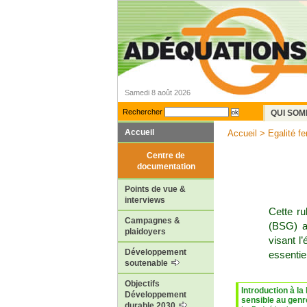
Samedi 8 août 2026
Rechercher
QUI SOM
Accueil
Accueil
>
Egalité 
Centre de
documentation
Points de vue &
interviews
Cette ru
Campagnes &
(BSG) ai
plaidoyers
visant l
Développement
essentiel
soutenable
Objectifs
Introduction à la
Développement
sensible au genr
durable 2030