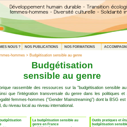
MES NOUS ?
NOS PUBLICATIONS
NOS FORMATIONS
ACCOMPAGN
femmes-hommes
> Budgétisation sensible au genre
Budgétisation
sensible au genre
brique rassemble des ressources sur la "budgétisation sensible au
nsi que l’intégration transversale du genre dans les politiques et 
’égalité femmes-hommes ("Gender Mainstreaming") dont la BSG est u
, du niveau local au niveau international.
 budgétisation
La budgétisation sensible au
Outils pratiques et ét
e
genre en France
budgétisation sensibl