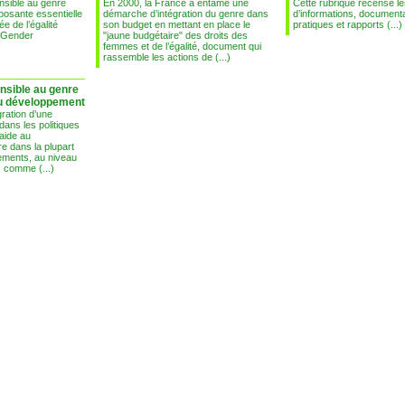
nsible au genre
En 2000, la France a entamé une
Cette rubrique recense l
osante essentielle
démarche d’intégration du genre dans
d’informations, documentat
e de l’égalité
son budget en mettant en place le
pratiques et rapports (...)
"Gender
"jaune budgétaire" des droits des
femmes et de l’égalité, document qui
rassemble les actions de (...)
nsible au genre
au développement
gration d’une
ans les politiques
’aide au
e dans la plupart
ements, au niveau
, comme (...)