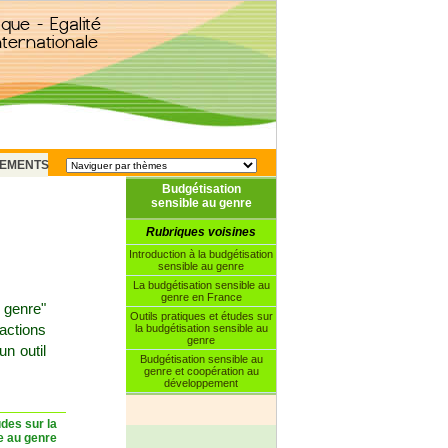
EMENTS
Budgétisation
sensible au genre
Rubriques voisines
Introduction à la budgétisation
sensible au genre
La budgétisation sensible au
genre en France
 genre"
Outils pratiques et études sur
actions
la budgétisation sensible au
genre
n outil
Budgétisation sensible au
genre et coopération au
développement
udes sur la
e au genre