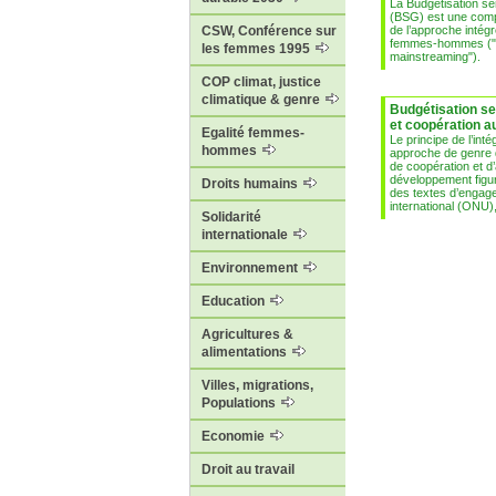
La Budgétisation se
(BSG) est une comp
de l’approche intégré
CSW, Conférence sur
femmes-hommes (
les femmes 1995
mainstreaming").
COP climat, justice
climatique & genre
Budgétisation se
et coopération 
Egalité femmes-
Le principe de l’inté
hommes
approche de genre d
de coopération et d
développement figur
Droits humains
des textes d’engag
international (ONU)
Solidarité
internationale
Environnement
Education
Agricultures &
alimentations
Villes, migrations,
Populations
Economie
Droit au travail