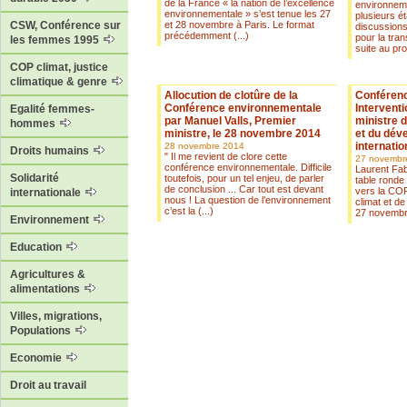
de la France « la nation de l’excellence
environneme
environnementale » s’est tenue les 27
plusieurs é
et 28 novembre à Paris. Le format
CSW, Conférence sur
discussions
précédemment (...)
pour la tran
les femmes 1995
suite au pr
COP climat, justice
climatique & genre
Allocution de clotûre de la
Conférenc
Conférence environnementale
Interventi
Egalité femmes-
par Manuel Valls, Premier
ministre 
hommes
ministre, le 28 novembre 2014
et du dév
internatio
28 novembre 2014
Droits humains
" Il me revient de clore cette
27 novembr
conférence environnementale. Difficile
Laurent Fab
Solidarité
toutefois, pour un tel enjeu, de parler
table ronde 
de conclusion ... Car tout est devant
vers la COP
internationale
nous ! La question de l’environnement
climat et de 
c’est la (...)
27 novembre
Environnement
Education
Agricultures &
alimentations
Villes, migrations,
Populations
Economie
Droit au travail