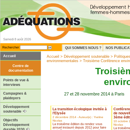
Samedi 8 août 2026
Rechercher
QUI SOMMES NOUS ?
NOS PUBLICA
Accueil
Accueil
>
Développement soutenable
>
Politiques
environnementales
> Troisième Conférence envi
Centre de
Troisiè
documentation
envir
Points de vue &
interviews
27 et 28 novembre 2014 à Paris
Campagnes &
plaidoyers
Développement
La transition écologique invitée à
Conférenc
soutenable
l’Elysée
de nouvel
3ème édit
2 décembre 2014 - Auteur(e) : Yveline
Objectifs
Nicolas
10 octobre 2
La troisième édition du rendez vous
Développement
Nicolas
annuel instauré depuis 2012 pour faire
La troisièm
durable 2030