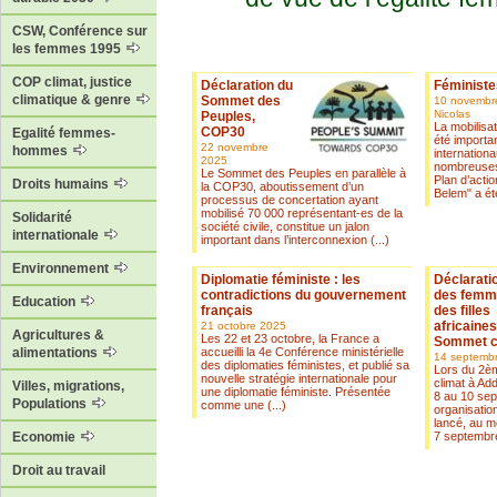
CSW, Conférence sur
les femmes 1995
COP climat, justice
Déclaration du
Féministe
climatique & genre
Sommet des
10 novembre
Nicolas
Peuples,
La mobilisa
COP30
Egalité femmes-
été importa
22 novembre
hommes
internationa
2025
nombreuses
Le Sommet des Peuples en parallèle à
Plan d’acti
Droits humains
la COP30, aboutissement d’un
Belem" a été
processus de concertation ayant
mobilisé 70 000 représentant-es de la
Solidarité
société civile, constitue un jalon
internationale
important dans l’interconnexion (...)
Environnement
Diplomatie féministe : les
Déclarati
contradictions du gouvernement
des femm
Education
français
des filles
africaines
21 octobre 2025
Agricultures &
Les 22 et 23 octobre, la France a
Sommet c
accueilli la 4e Conférence ministérielle
alimentations
14 septemb
des diplomaties féministes, et publié sa
Lors du 2èm
nouvelle stratégie internationale pour
climat à Ad
Villes, migrations,
une diplomatie féministe. Présentée
8 au 10 se
Populations
comme une (...)
organisation
lancé, au 
7 septembre
Economie
Droit au travail