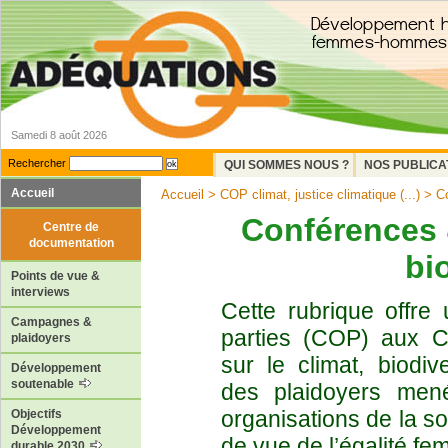
Samedi 8 août 2026
Rechercher
QUI SOMMES NOUS ?
NOS PUBLICA
Accueil
Accueil
>
COP climat, justice climatique (...)
> Co
Conférences 
Centre de
documentation
bi
Points de vue &
interviews
Cette rubrique offre
Campagnes &
parties (COP) aux C
plaidoyers
sur le climat, biodive
Développement
soutenable
des plaidoyers men
organisations de la so
Objectifs
Développement
de vue de l’égalité 
durable 2030