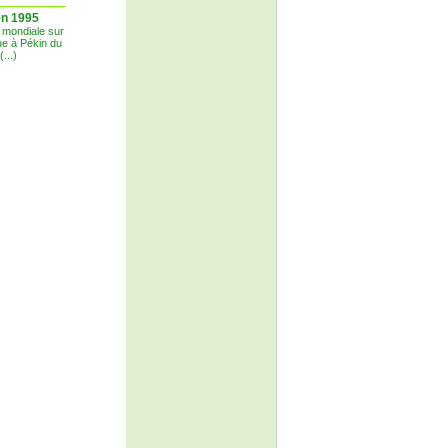
en 1995
 mondiale sur
ue à Pékin du
...)