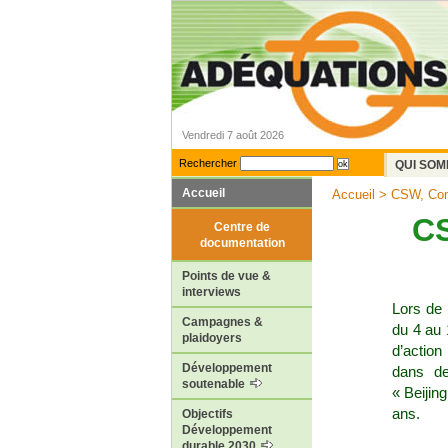
Vendredi 7 août 2026
Rechercher
QUI SOM
Accueil
Accueil
> CSW, Conf
CS
Centre de
documentation
Points de vue &
interviews
Lors de 
Campagnes &
du 4 au
plaidoyers
d’action
Développement
dans de
soutenable
« Beijing
ans.
Objectifs
Développement
durable 2030