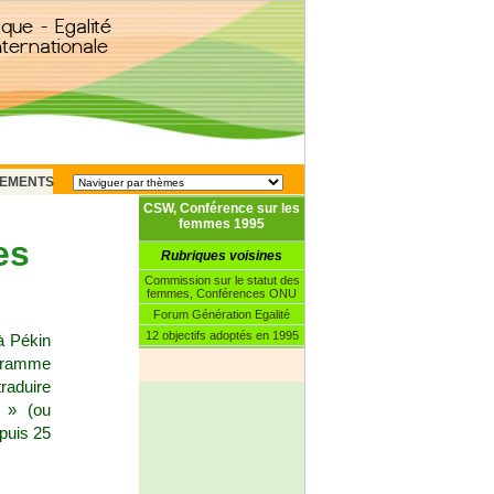
EMENTS
CSW, Conférence sur les
femmes 1995
es
Rubriques voisines
Commission sur le statut des
femmes, Conférences ONU
Forum Génération Egalité
12 objectifs adoptés en 1995
à Pékin
ogramme
raduire
n » (ou
epuis 25