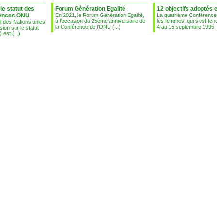
e statut des
Forum Génération Egalité
12 objectifs adoptés 
ences ONU
En 2021, le Forum Génération Egalité,
La quatrième Conférence
à l’occasion du 25ème anniversaire de
les femmes, qui s’est ten
l des Nations unies
la Conférence de l’ONU (...)
4 au 15 septembre 1995, (
ion sur le statut
est (...)