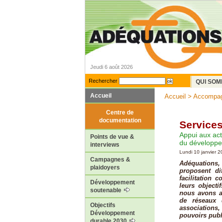
Jeudi 6 août 2026
Rechercher
QUI SOM
Accueil
Accueil
>
Accompa
Centre de
documentation
Services
Appui aux acti
Points de vue &
du développem
interviews
Lundi 10 janvier 
Campagnes &
Adéquations,
plaidoyers
proposent dif
facilitation 
Développement
leurs object
soutenable
nous avons a
de réseaux 
Objectifs
associations,
Développement
pouvoirs publ
durable 2030