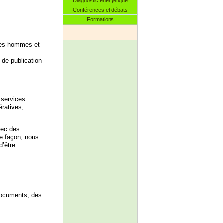
Diagnostic énergétique
Conférences et débats
Formations
mes-hommes et
 de publication
 services
ératives,
vec des
me façon, nous
d’être
 documents, des