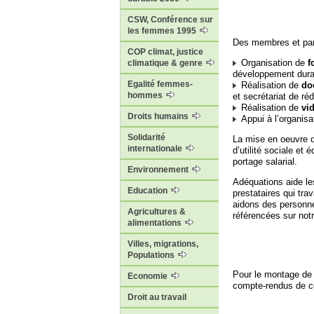
CSW, Conférence sur
les femmes 1995
Des membres et part
COP climat, justice
Organisation de
f
climatique & genre
développement dura
Egalité femmes-
Réalisation de
do
hommes
et secrétariat de ré
Réalisation de
vi
Droits humains
Appui à l’organisat
Solidarité
La mise en oeuvre d
internationale
d’utilité sociale et
portage salarial.
Environnement
Adéquations aide les
Education
prestataires qui tra
aidons des personne
Agricultures &
référencées sur notr
alimentations
Villes, migrations,
Populations
Pour le montage de 
Economie
compte-rendus de co
Droit au travail