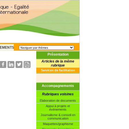
EMENTS
Présentation
Articles de la même
rubrique
Services de facilitation
Accompagnements
Rubriques voisines
Elaboration de documents
Appui à projets et
événements
Journalisme & conseil en
communication
Maquettes/graphisme