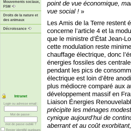
point de vue économique, mais
Mouvements sociaux,
FSM
vue social !
»
Droits de la nature et
des animaux
Les Amis de la Terre restent é
Décroissance
concerne l’article 4 et la mod
que le ministre d’État Jean-L
cette modulation reste minime
chauffage électrique, donc l’é
énergies fossiles des central
pendant les pics de consomma
électrique est loin d’être ano
plus médiocre comparé aux aut
développement massif en Fra
Intranet
Liaison Énergies Renouvelabl
Login ou adresse email :
précipite les ménages modeste
Mot de passe :
cynique aujourd’hui de conti
aberrant et au coût exorbitant
mot de passe oublié ?
Rester identifié quelques