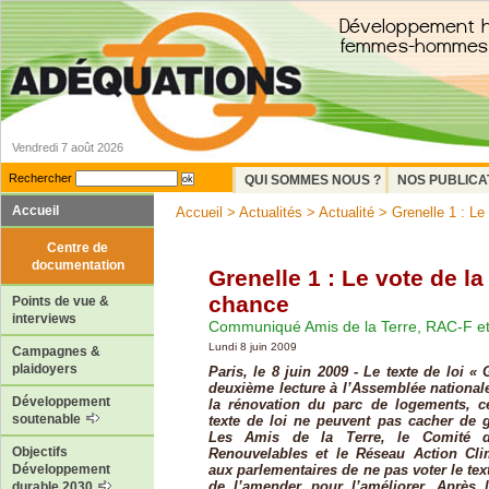
Vendredi 7 août 2026
Rechercher
QUI SOMMES NOUS ?
NOS PUBLICA
Accueil
Accueil
>
Actualités
>
Actualité
> Grenelle 1 : Le
Centre de
documentation
Grenelle 1 : Le vote de la
chance
Points de vue &
interviews
Communiqué Amis de la Terre, RAC-F et
Lundi 8 juin 2009
Campagnes &
plaidoyers
Paris, le 8 juin 2009 - Le texte de loi «
deuxième lecture à l’Assemblée nationa
Développement
la rénovation du parc de logements, c
soutenable
texte de loi ne peuvent pas cacher de
Les Amis de la Terre, le Comité d
Objectifs
Renouvelables et le Réseau Action Cl
aux parlementaires de ne pas voter le text
Développement
de l’amender pour l’améliorer. Après
durable 2030