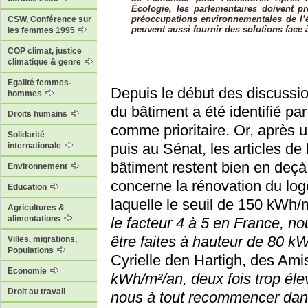
Écologie, les parlementaires doivent p
préoccupations environnementales de l’él
CSW, Conférence sur
peuvent aussi fournir des solutions face à
les femmes 1995
COP climat, justice
climatique & genre
Egalité femmes-
Depuis le début des discussio
hommes
du bâtiment a été identifié pa
Droits humains
comme prioritaire. Or, après 
Solidarité
puis au Sénat, les articles de 
internationale
bâtiment restent bien en deçà 
Environnement
concerne la rénovation du loge
Education
laquelle le seuil de 150 kWh/
Agricultures &
alimentations
le facteur 4 à 5 en France, n
être faites à hauteur de 80 
Villes, migrations,
Populations
Cyrielle den Hartigh, des Amis
Economie
kWh/m²/an, deux fois trop élevé
Droit au travail
nous à tout recommencer dans