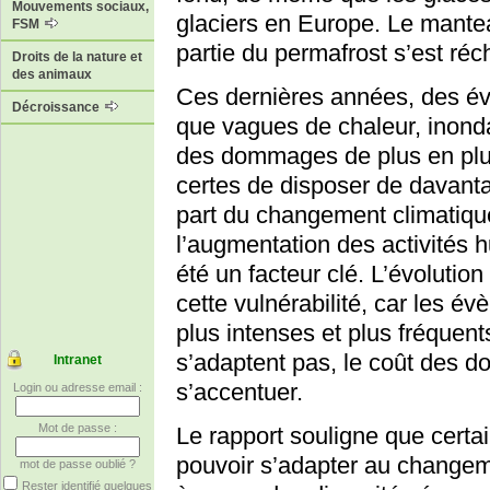
Mouvements sociaux,
glaciers en Europe. Le mante
FSM
partie du permafrost s’est réc
Droits de la nature et
des animaux
Ces dernières années, des év
Décroissance
que vagues de chaleur, inond
des dommages de plus en plus
certes de disposer de davant
part du changement climatiqu
l’augmentation des activités 
été un facteur clé. L’évolutio
cette vulnérabilité, car les 
plus intenses et plus fréquen
s’adaptent pas, le coût des d
Intranet
s’accentuer.
Login ou adresse email :
Mot de passe :
Le rapport souligne que cert
pouvoir s’adapter au changeme
mot de passe oublié ?
Rester identifié quelques