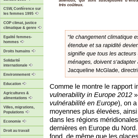
attendus, qui sont susceptibles d’en
très coûteux.
CSW, Conférence sur
les femmes 1995
COP climat, justice
climatique & genre
"
le changement climatique es
Egalité femmes-
hommes
étendue et sa rapidité devie
Droits humains
signifie que tous les acteurs
Solidarité
ménages, doivent s’adapter a
internationale
Jacqueline McGlade, directr
Environnement
Education
Comme le montre le rapport in
Agricultures &
vulnerability in Europe 2012
»
alimentations
vulnérabilité en Europe
), on 
Villes, migrations,
moyennes plus élevées, ainsi 
Populations
dans les régions méridionale
Economie
dernières en Europe du Nord. 
Droit au travail
fond, de même que les glaces