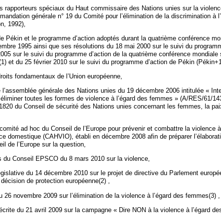
es rapporteurs spéciaux du Haut commissaire des Nations unies sur la violenc
andation générale n° 19 du Comité pour l’élimination de la discrimination à l
n, 1992),
 de Pékin et le programme d’action adoptés durant la quatrième conférence mon
bre 1995 ainsi que ses résolutions du 18 mai 2000 sur le suivi du programm
005 sur le suivi du programme d’action de la quatrième conférence mondiale 
) et du 25 février 2010 sur le suivi du programme d’action de Pékin (Pékin+1
droits fondamentaux de l’Union européenne,
e l’assemblée générale des Nations unies du 19 décembre 2006 intitulée « Inte
 éliminer toutes les formes de violence à l’égard des femmes » (A/RES/61/143
 1820 du Conseil de sécurité des Nations unies concernant les femmes, la paix
comité ad hoc du Conseil de l’Europe pour prévenir et combattre la violence à
ce domestique (CAHVIO), établi en décembre 2008 afin de préparer l’élaborati
l de l’Europe sur la question,
s du Conseil EPSCO du 8 mars 2010 sur la violence,
égislative du 14 décembre 2010 sur le projet de directive du Parlement europé
a décision de protection européenne(2) ,
u 26 novembre 2009 sur l’élimination de la violence à l’égard des femmes(3) ,
 écrite du 21 avril 2009 sur la campagne « Dire NON à la violence à l’égard d