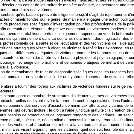
ion de l’enfance ainsi que celui des services médicaux et des services d’urgen
 déceler ces cas et de les traiter de manière adéquate, en accordant une atte
oins et aux droits des victimes,
mbres qu’ils fassent preuve de diligence lorsqu’il s’agit de répertorier et d’e
’actes criminels fondés sur le genre, de manière à engager une action publiqu
on de procédures spécifiques d’investigation pour les professionnels de la poli
 afin de réunir des éléments de preuve concernant les violences fondées sur l
iats avec des établissements d’enseignement supérieur en vue de la formatio
ionnels qui interviennent dans ce domaine, notamment des magistrats, des o
es professionnels de la santé et de l’éducation et des techniciens de l’aide au
sitions stratégiques visant à aider les victimes à rebâtir leur existence, en 
ques des différentes catégories de victimes, comme les femmes issues de mi
r sécurité et de les aider à retrouver la santé physique et psychologique, et c
courager l’échange d’informations et de bonnes pratiques permettant de venir
cu à la violence,
ation de mécanismes de tri et de diagnostic spécifiques dans les urgences hosp
oins primaires, en vue de consolider un système d’accès et de suivi plus effi
membres à fournir des foyers aux victimes de violences fondées sur le genre,
étentes,
 minimum quant au nombre de structures d’aide aux victimes de violences fon
bitants, celles-ci devant revêtir la forme de centres spécialisés dans l’aide 
e européenne des services d’assistance minimaux offerts aux victimes de la
mmes, qui devrait inclure : le droit à l’aide juridique gratuite ; la création de 
 aux besoins de protection et de logement temporaire des victimes ; un servi
nce gratuit, spécialisé, décentralisé et accessible ; un système d’aides finan
ie des victimes et à faciliter leur retour à la vie normale et au monde du trava
 minimales visant à garantir que les victimes, quel que soit leur rôle dans la