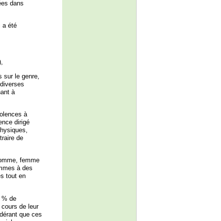
uées dans
 a été
),
s sur le genre,
 diverses
hant à
iolences à
ence dirigé
physiques,
traire de
t homme, femme
hommes à des
s tout en
5 % de
cours de leur
idérant que ces