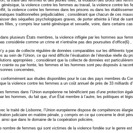
tion, la traite des femmes et des jeunes filles, la violation des droits des fe
t génésique, la violence contre les femmes au travail, la violence contre les
nflit, la violence contre les femmes dans les prisons ou dans les établisseme
pratiques traditionnelles préjudiciables ; considérant que chacun de ces mauv
aisser des séquelles psychologiques graves, de porter atteinte à l’état de san
 filles, y compris leur santé génésique et sexuelle, voire, dans certains cas,
 dans plusieurs États membres, la violence infligée par les hommes aux fe
 pas considérée comme un crime et n’entraîne pas des poursuites d’office(6) ,
 n’y a pas de collecte régulière de données comparables sur les différents typ
 au sein de l’Union, ce qui rend difficile l’évaluation de l’étendue réelle du pr
utions appropriées ; considérant que la collecte de données est particulièreme
r crainte ou par honte, les femmes et les hommes sont peu disposés à racont
rsonnes concernées,
, conformément aux études disponibles pour le cas des pays membres du Con
que la violence contre les femmes a un coût annuel de près de 33 milliards d’
les femmes dans l’Union européenne ne bénéficient pas d’une protection égale
par les hommes, du fait que, d’un État membre à l’autre, les politiques et légis
vec le traité de Lisbonne, l’Union européenne dispose de compétences élargie
ation judiciaire en matière pénale, y compris en ce qui concerne le droit péna
if, ainsi que dans le domaine de la coopération policière,
le nombre de femmes qui sont victimes de la violence fondée sur le genre est