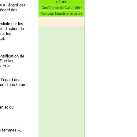
CEDEF
e à l’égard des
Conférence du Caire, 1994
’égard des
Agir pour l’égalité et le genre
diale sur les
e d’action de
sur les
5),
nsification de
) et les
 et la
 l’égard des
on d’une future
en et du
es femmes »,