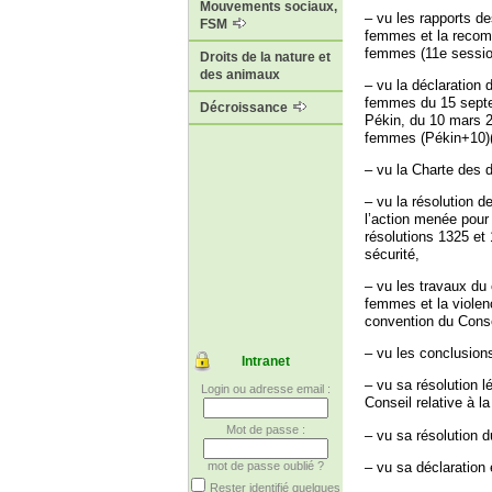
Mouvements sociaux,
– vu les rapports d
FSM
femmes et la recomm
femmes (11e sessio
Droits de la nature et
des animaux
– vu la déclaration
femmes du 15 septem
Décroissance
Pékin, du 10 mars 2
femmes (Pékin+10)(1
– vu la Charte des 
– vu la résolution d
l’action menée pour
résolutions 1325 et
sécurité,
– vu les travaux du 
femmes et la violen
convention du Consei
– vu les conclusion
Intranet
– vu sa résolution l
Login ou adresse email :
Conseil relative à l
Mot de passe :
– vu sa résolution d
– vu sa déclaration
mot de passe oublié ?
Rester identifié quelques