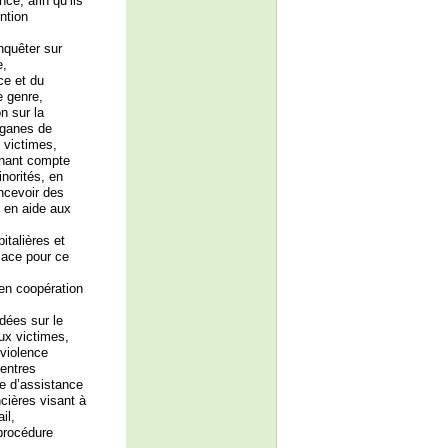
ce, afin qu’ils
ntion
nquêter sur
e,
ce et du
e genre,
n sur la
rganes de
x victimes,
tenant compte
norités, en
oncevoir des
 en aide aux
italières et
cace pour ce
 en coopération
dées sur le
aux victimes,
 violence
centres
ce d’assistance
cières visant à
il,
 procédure