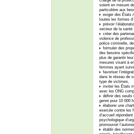
chargé de la protect
soient en mesure de
particulière aux bes
exiger des États me
toutes les formes d
prévoir l’élaborati
secteur de la santé
créer des partenar
violence de profess
police criminelle, d
formuler des propo
des besoins spécifi
plus de garantir leu
mesures visant à en
femmes ayant survé
favoriser l’intégr
dans le réseau de s
type de victimes,
inviter les États 
avec les ONG comp
définir des seuils
genre pour 10 000 ha
élaborer une chart
exercée contre les fe
d’accueil répondant
psychologique d’urge
promouvoir l’autonom
établir des normes