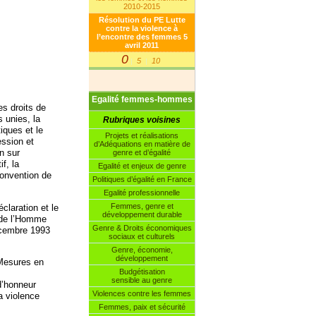
2010-2015
Résolution du PE Lutte
contre la violence à
l’encontre des femmes 5
avril 2011
0
5
10
|
|
Egalité femmes-hommes
es droits de
 unies, la
Rubriques voisines
tiques et le
Projets et réalisations
ession et
d’Adéquations en matière de
on sur
genre et d’égalité
f, la
Egalité et enjeux de genre
convention de
Politiques d’égalité en France
Egalité professionnelle
Femmes, genre et
claration et le
développement durable
 de l’Homme
Genre & Droits économiques
décembre 1993
sociaux et culturels
Genre, économie,
développement
 Mesures en
Budgétisation
sensible au genre
d’honneur
Violences contre les femmes
a violence
Femmes, paix et sécurité