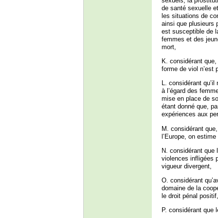
sexuels, la prostitu
de santé sexuelle e
les situations de co
ainsi que plusieurs 
est susceptible de l
femmes et des jeunes
mort,
K. considérant que,
forme de viol n’est
L. considérant qu’il
à l’égard des femmes
mise en place de sol
étant donné que, pa
expériences aux pe
M. considérant que
l’Europe, on estime 
N. considérant que 
violences infligées 
vigueur divergent,
O. considérant qu’a
domaine de la coopér
le droit pénal posit
P. considérant que 