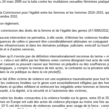
u 24 mars 2009 sur la lutte contre les mutilations sexuelles féminines pratiq
e la Commission pour l’égalité entre les femmes et les hommes 2010–2015, qui
ptembre 2010,
 son règlement,
la commission des droits de la femme et de l’égalité des genres (A7-0065/2011
ucune intervention ne permettra, à elle seule, d’éliminer les violences fondée
uences de celles-ci peuvent être considérablement atténuées en conjuguant
des infrastructures et dans les domaines juridique, judiciaire, exécutif ou touc
nté et à d’autres services,
bien qu’il n’existe pas de définition internationalement reconnue du terme « v
, celui-ci est défini par les Nations unies comme désignant tout acte de viol
 et causant ou pouvant causer aux femmes un préjudice ou des souffrances 
ogiques, y compris la menace de tels actes, la contrainte ou la privation arbi
dans la vie publique ou dans la vie privée(5) ,
le fait d’être victime de violence est une expérience traumatisante pour tou
 les violences fondées sur le genre sont essentiellement infligées par des 
ants et qu’elles reflètent et renforcent les inégalités entre hommes et femme
 santé, à la dignité, à la sécurité et à l’autonomie des victimes,
 selon les études consacrées à la violence fondée sur le genre, entre 20 et 2
es en Europe ont subi des actes de violence physique au moins une fois au 
de 10 % ont été victimes de violences sexuelles avec usage de la force ; cons