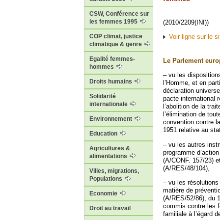
CSW, Conférence sur
les femmes 1995
(2010/2209(INI))
COP climat, justice
Voir ligne sur le 
climatique & genre
Egalité femmes-
Le Parlement euro
hommes
– vu les dispositio
Droits humains
l’Homme, et en parti
déclaration universel
Solidarité
pacte international 
internationale
l’abolition de la tra
l’élimination de tou
Environnement
convention contre la
1951 relative au sta
Education
– vu les autres inst
Agricultures &
programme d’action 
alimentations
(A/CONF. 157/23) et
(A/RES/48/104),
Villes, migrations,
Populations
– vu les résolution
matière de préventi
Economie
(A/RES/52/86), du 1
commis contre les f
Droit au travail
familiale à l’égard