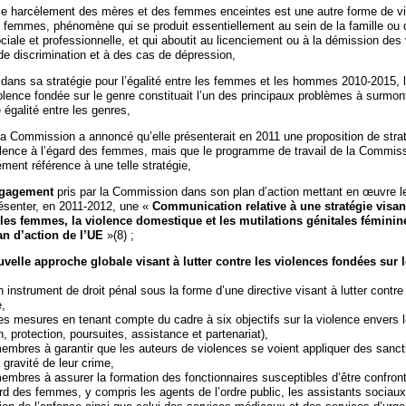
le harcèlement des mères et des femmes enceintes est une autre forme de v
s femmes, phénomène qui se produit essentiellement au sein de la famille ou 
iale et professionnelle, et qui aboutit au licenciement ou à la démission des 
de discrimination et à des cas de dépression,
 dans sa stratégie pour l’égalité entre les femmes et les hommes 2010-2015,
olence fondée sur le genre constituait l’un des principaux problèmes à surmont
e égalité entre les genres,
la Commission a annoncé qu’elle présenterait en 2011 une proposition de stra
violence à l’égard des femmes, mais que le programme de travail de la Commis
ment référence à une telle stratégie,
gagement
pris par la Commission dans son plan d’action mettant en œuvre 
ésenter, en 2011-2012, une «
Communication relative à une stratégie visan
 les femmes, la violence domestique et les mutilations génitales féminin
an d’action de l’UE
»(8) ;
elle approche globale visant à lutter contre les violences fondées sur l
 instrument de droit pénal sous la forme d’une directive visant à lutter contre
e,
es mesures en tenant compte du cadre à six objectifs sur la violence envers
n, protection, poursuites, assistance et partenariat),
membres à garantir que les auteurs de violences se voient appliquer des sanct
 gravité de leur crime,
membres à assurer la formation des fonctionnaires susceptibles d’être confron
rd des femmes, y compris les agents de l’ordre public, les assistants sociaux