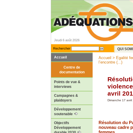
Jeudi 6 août 2026
Rechercher
QUI SOM
Accueil
Accueil
>
Egalité 
l’encontre (...)
Centre de
documentation
Résoluti
Points de vue &
violence
interviews
avril 20
Campagnes &
plaidoyers
Dimanche 17 avril
Développement
soutenable
Résolution du Par
Objectifs
nouveau cadre po
Développement
femmes
durable 2030