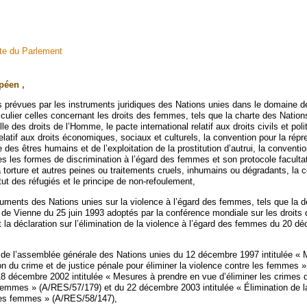
site du Parlement
péen ,
ns prévues par les instruments juridiques des Nations unies dans le domaine d
culier celles concernant les droits des femmes, tels que la charte des Nations
le des droits de l’Homme, le pacte international relatif aux droits civils et poli
relatif aux droits économiques, sociaux et culturels, la convention pour la répr
ite des êtres humains et de l’exploitation de la prostitution d’autrui, la conventi
tes les formes de discrimination à l’égard des femmes et son protocole facultati
 torture et autres peines ou traitements cruels, inhumains ou dégradants, la 
tut des réfugiés et le principe de non-refoulement,
ruments des Nations unies sur la violence à l’égard des femmes, tels que la dé
de Vienne du 25 juin 1993 adoptés par la conférence mondiale sur les droits
 la déclaration sur l’élimination de la violence à l’égard des femmes du 20 
s de l’assemblée générale des Nations unies du 12 décembre 1997 intitulée «
on du crime et de justice pénale pour éliminer la violence contre les femmes »
8 décembre 2002 intitulée « Mesures à prendre en vue d’éliminer les crimes 
emmes » (A/RES/57/179) et du 22 décembre 2003 intitulée « Élimination de l
 des femmes » (A/RES/58/147),