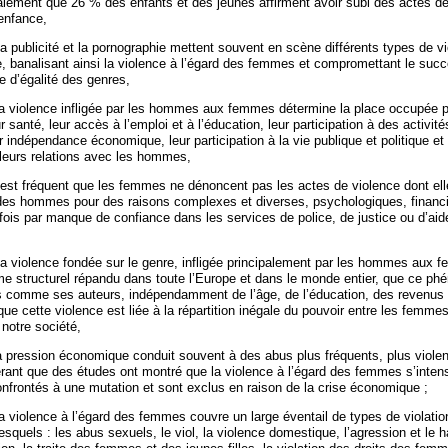
lement que 26 % des enfants et des jeunes affirment avoir subi des actes de
enfance,
a publicité et la pornographie mettent souvent en scène différents types de v
e, banalisant ainsi la violence à l’égard des femmes et compromettant le suc
e d’égalité des genres,
la violence infligée par les hommes aux femmes détermine la place occupée pa
r santé, leur accès à l’emploi et à l’éducation, leur participation à des activité
ur indépendance économique, leur participation à la vie publique et politique et 
 leurs relations avec les hommes,
l est fréquent que les femmes ne dénoncent pas les actes de violence dont ell
 des hommes pour des raisons complexes et diverses, psychologiques, financi
arfois par manque de confiance dans les services de police, de justice ou d’aid
la violence fondée sur le genre, infligée principalement par les hommes aux 
me structurel répandu dans toute l’Europe et dans le monde entier, que ce p
s comme ses auteurs, indépendamment de l’âge, de l’éducation, des revenus 
 que cette violence est liée à la répartition inégale du pouvoir entre les femmes
notre société,
la pression économique conduit souvent à des abus plus fréquents, plus violen
rant que des études ont montré que la violence à l’égard des femmes s’intens
frontés à une mutation et sont exclus en raison de la crise économique ;
a violence à l’égard des femmes couvre un large éventail de types de violatio
squels : les abus sexuels, le viol, la violence domestique, l’agression et le 