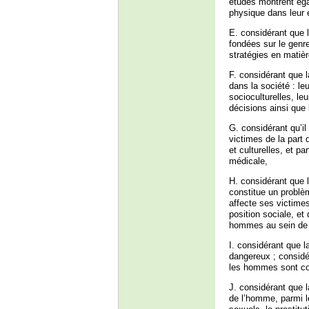
études montrent éga
physique dans leur 
E. considérant que l
fondées sur le genr
stratégies en matièr
F. considérant que 
dans la société : leu
socioculturelles, le
décisions ainsi que
G. considérant qu’i
victimes de la part
et culturelles, et p
médicale,
H. considérant que 
constitue un problè
affecte ses victime
position sociale, et
hommes au sein de 
I. considérant que 
dangereux ; considé
les hommes sont con
J. considérant que l
de l’homme, parmi le