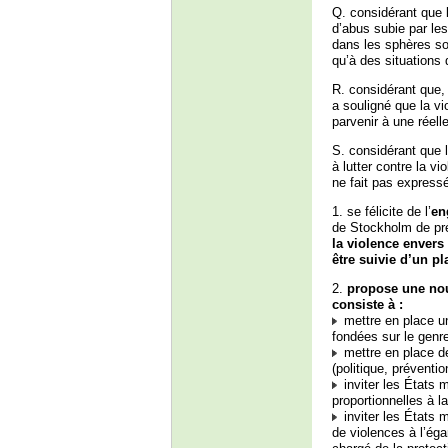
Q. considérant que 
d’abus subie par le
dans les sphères soc
qu’à des situations 
R. considérant que,
a souligné que la vi
parvenir à une réell
S. considérant que 
à lutter contre la 
ne fait pas expressé
1. se félicite de l’
en
de Stockholm de pr
la violence envers
être suivie d’un pl
2.
propose une nouv
consiste à :
mettre en place un
fondées sur le genr
mettre en place d
(politique, préventio
inviter les États 
proportionnelles à la
inviter les États 
de violences à l’éga