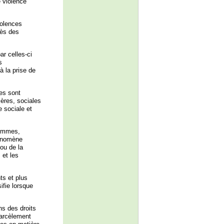
 violence
iolences
cès des
r celles-ci
s
à la prise de
es sont
ères, sociales
e sociale et
femmes,
hénomène
ou de la
 et les
ts et plus
ifie lorsque
ns des droits
harcèlement