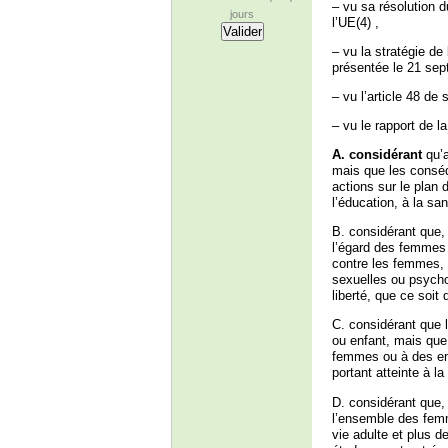
– vu sa résolution d
jours
l’UE(4) ,
– vu la stratégie d
présentée le 21 se
– vu l’article 48 de
– vu le rapport de 
A. considérant
qu’a
mais que les conséq
actions sur le plan 
l’éducation, à la sa
B. considérant que, 
l’égard des femmes »
contre les femmes,
sexuelles ou psychol
liberté, que ce soit 
C. considérant que 
ou enfant, mais que
femmes ou à des enf
portant atteinte à la
D. considérant que,
l’ensemble des femm
vie adulte et plus 