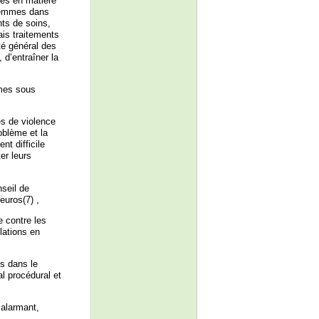
mmes en matière
 femmes dans
nts de soins,
ais traitements
té général des
 d’entraîner la
mmes sous
es de violence
oblème et la
nt difficile
er leurs
seil de
euros(7) ,
 contre les
lations en
s dans le
l procédural et
 alarmant,