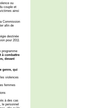
iolence ou
du couple et
victimes ainsi
 la Commission
er afin de
tégie destinée
sion pour 2011
le programme
t à combattre
es, devant
e genre, qui
 les violences
 les femmes
ions
tés à des cas
, le personnel